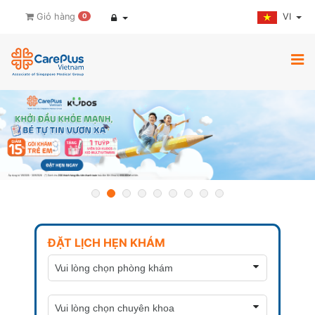
VI
Giỏ hàng
0
ĐẶT LỊCH HẸN KHÁM