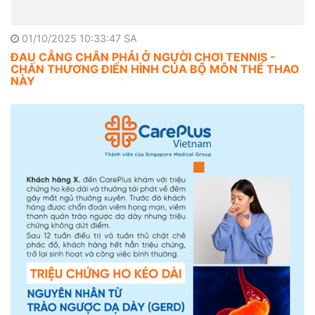
01/10/2025 10:33:47 SA
ĐAU CẲNG CHÂN PHẢI Ở NGƯỜI CHƠI TENNIS -
CHẤN THƯƠNG ĐIỂN HÌNH CỦA BỘ MÔN THỂ THAO
NÀY