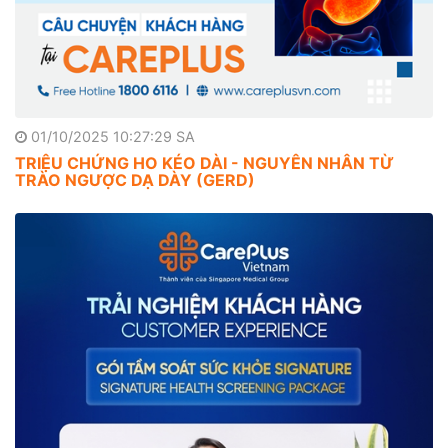
01/10/2025 10:27:29 SA
TRIỆU CHỨNG HO KÉO DÀI - NGUYÊN NHÂN TỪ
TRÀO NGƯỢC DẠ DÀY (GERD)