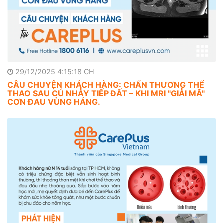
29/12/2025 4:15:18 CH
CÂU CHUYỆN KHÁCH HÀNG: CHẤN THƯƠNG THỂ
THAO SAU CÚ NHẢY TIẾP ĐẤT – KHI MRI "GIẢI MÃ"
CƠN ĐAU VÙNG HÁNG.