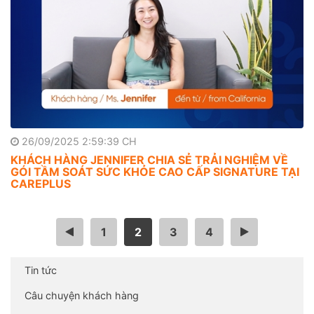
26/09/2025 2:59:39 CH
KHÁCH HÀNG JENNIFER CHIA SẺ TRẢI NGHIỆM VỀ
GÓI TẦM SOÁT SỨC KHỎE CAO CẤP SIGNATURE TẠI
CAREPLUS
<
1
2
3
4
>
Tin tức
Câu chuyện khách hàng