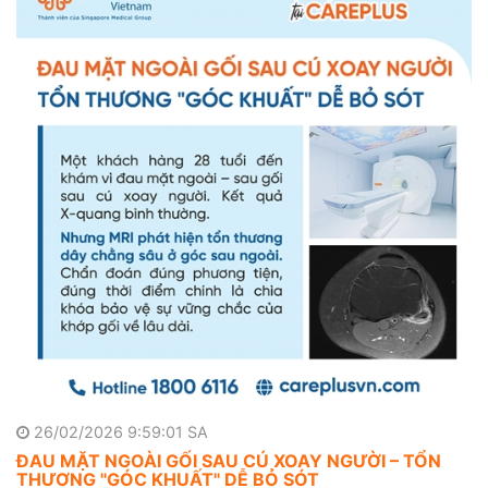
26/02/2026 9:59:01 SA
ĐAU MẶT NGOÀI GỐI SAU CÚ XOAY NGƯỜI – TỔN
THƯƠNG "GÓC KHUẤT" DỄ BỎ SÓT