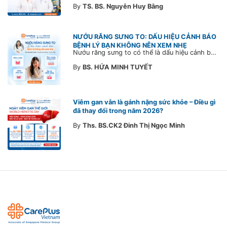
By
TS. BS. Nguyễn Huy Bằng
NƯỚU RĂNG SƯNG TO: DẤU HIỆU CẢNH BÁO
BỆNH LÝ BẠN KHÔNG NÊN XEM NHẸ
Nướu răng sưng to có thể là dấu hiệu cảnh báo bệnh lý răng miệng. Cùng Bác sĩ CarePlus tìm hiểu nguyên nhân, triệu chứng và thời điểm cần đi khám bác sĩ trong bài viết dưới đây.
By
BS. HỨA MINH TUYẾT
Viêm gan vẫn là gánh nặng sức khỏe – Điều gì
đã thay đổi trong năm 2026?
By
Ths. BS.CK2 Đinh Thị Ngọc Minh