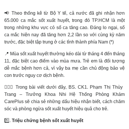
📢 Theo thống kê từ Bộ Y tế, cả nước đã ghi nhận hơn
65.000 ca mắc sốt xuất huyết, trong đó TP.HCM là một
trong những khu vực có số ca tăng cao. Đáng lo ngại, số
ca mắc hiện nay đã tăng hơn 2,2 lần so với cùng kỳ năm
trước, đặc biệt tập trung ở các tỉnh thành phía Nam (*)
📍 Mùa sốt xuất huyết thường kéo dài từ tháng 4 đến tháng
11, đặc biệt cao điểm vào mùa mưa. Trẻ em là đối tượng
dễ mắc bệnh hơn cả, vì vậy ba mẹ cần chủ động bảo vệ
con trước nguy cơ dịch bệnh.
👩🏻‍⚕️ Trong bài viết dưới đây, BS. CK1. Phạm Thị Thùy
Trang – Trưởng Khoa Nhi Hệ Thống Phòng Khám
CarePlus sẽ chia sẻ những dấu hiệu nhận biết, cách chăm
sóc và phòng ngừa sốt xuất huyết hiệu quả cho trẻ.
1️⃣.
Triệu chứng bệnh sốt xuất huyết