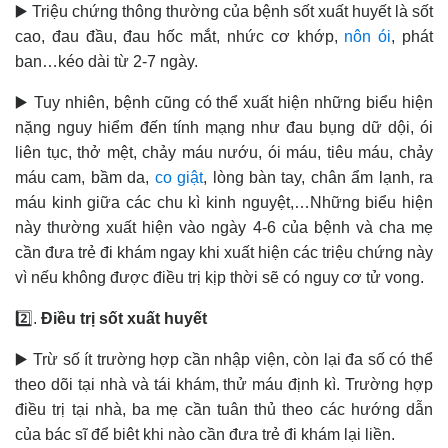
▶️ Triệu chứng thông thường của bệnh sốt xuất huyết là sốt
cao, đau đầu, đau hốc mắt, nhức cơ khớp,
nôn ói
, phát
ban…kéo dài từ 2-7 ngày.
▶️ Tuy nhiên, bệnh cũng có thể xuất hiện những biểu hiện
nặng nguy hiểm đến tính mạng như đau bụng dữ dội, ói
liên tục, thở mệt, chảy máu nướu, ói máu, tiêu máu, chảy
máu cam, bầm da,
co giật
, lòng bàn tay, chân ẩm lạnh, ra
máu kinh giữa các chu kì kinh nguyệt,…Những biểu hiện
này thường xuất hiện vào ngày 4-6 của bệnh và cha mẹ
cần đưa trẻ đi khám ngay khi xuất hiện các triệu chứng này
vì nếu không được điều trị kịp thời sẽ có nguy cơ tử vong.
2️⃣.
Điều trị sốt xuất huyết
▶️ Trừ số ít trường hợp cần nhập viện, còn lại đa số có thể
theo dõi tại nhà và tái khám, thử máu định kì. Trường hợp
điều trị tại nhà, ba mẹ cần tuân thủ theo các hướng dẫn
của bác sĩ để biêt khi nào cần đưa trẻ đi khám lại liền.