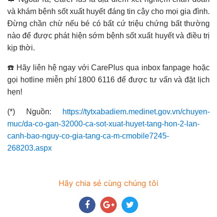
và khám bệnh sốt xuất huyết đáng tin cậy cho mọi gia đình.
Đừng chần chừ nếu bé có bất cứ triệu chứng bất thường
nào để được phát hiện sớm bệnh sốt xuất huyết và điều trị
kịp thời.
☎️ Hãy liên hệ ngay với CarePlus qua inbox fanpage hoặc
gọi hotline miễn phí 1800 6116 để được tư vấn và đặt lịch
hẹn!
(*) Nguồn:
https://tytxabadiem.medinet.gov.vn/chuyen-
muc/da-co-gan-32000-ca-sot-xuat-huyet-tang-hon-2-lan-
canh-bao-nguy-co-gia-tang-ca-m-cmobile7245-
268203.aspx
Hãy chia sẻ cùng chúng tôi