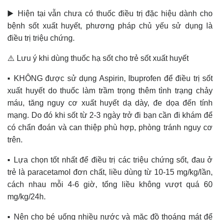
▶️ Hiện tại vẫn chưa có thuốc điều trị đặc hiệu dành cho
bệnh sốt xuất huyết, phương pháp chủ yếu sử dụng là
điều trị triệu chứng.
⚠️ Lưu ý khi dùng thuốc hạ sốt cho trẻ sốt xuất huyết
▪️ KHÔNG được sử dụng Aspirin, Ibuprofen để điều trị sốt
xuất huyết do thuốc làm trầm trọng thêm tình trạng chảy
máu, tăng nguy cơ xuất huyết dạ dày, đe dọa đến tính
mạng. Do đó khi sốt từ 2-3 ngày trở đi bạn cần đi khám để
có chẩn đoán và can thiệp phù hợp, phòng tránh nguy cơ
trên.
▪️ Lựa chọn tốt nhất để điều trị các triệu chứng sốt, đau ở
trẻ là paracetamol đơn chất, liều dùng từ 10-15 mg/kg/lần,
cách nhau mỗi 4-6 giờ, tổng liều không vượt quá 60
mg/kg/24h.
▪️ Nên cho bé uống nhiều nước và mặc đồ thoáng mát để