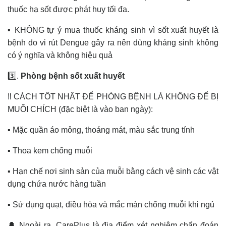
thuốc hạ sốt được phát huy tối đa.
▪️ KHÔNG tự ý mua thuốc kháng sinh vì sốt xuất huyết là
bệnh do vi rút Dengue gây ra nên dùng kháng sinh không
có ý nghĩa và không hiệu quả
3️⃣.
Phòng bệnh sốt xuất huyết
‼️ CÁCH TỐT NHẤT ĐỂ PHÒNG BỆNH LÀ KHÔNG ĐỂ BỊ
MUỖI CHÍCH (đặc biệt là vào ban ngày):
▪️ Mặc quần áo mỏng, thoáng mát, màu sắc trung tính
▪️ Thoa kem chống muỗi
▪️ Hạn chế nơi sinh sản của muỗi bằng cách vệ sinh các vật
dụng chứa nước hàng tuần
▪️ Sử dụng quạt, điều hòa và mắc màn chống muỗi khi ngủ
🔔 Ngoài ra, CarePlus là địa điểm xét nghiệm chẩn đoán