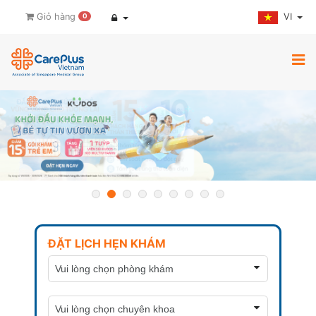
VI
Giỏ hàng
0
ĐẶT LỊCH HẸN KHÁM