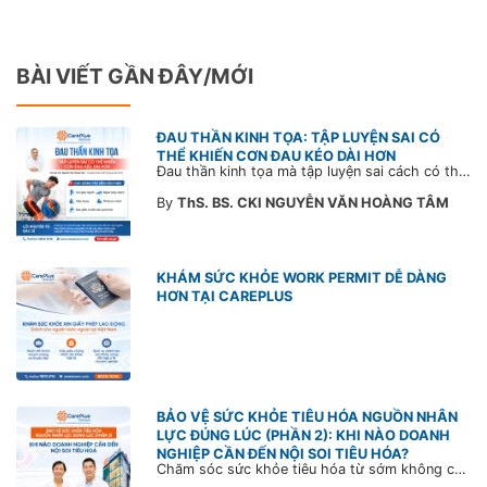
BÀI VIẾT GẦN ĐÂY/MỚI
ĐAU THẦN KINH TỌA: TẬP LUYỆN SAI CÓ
THỂ KHIẾN CƠN ĐAU KÉO DÀI HƠN
Đau thần kinh tọa mà tập luyện sai cách có thể khiến cơn đau trở nặng và kéo dài thời gian hồi phục. Tham khảo chia sẻ của Bác sĩ CarePlus để nắm các động tác cần tránh và có góc nhìn đúng về phương pháp điều trị phù hợp trong bài viết sau.
By
ThS. BS. CKI NGUYỄN VĂN HOÀNG TÂM
KHÁM SỨC KHỎE WORK PERMIT DỄ DÀNG
HƠN TẠI CAREPLUS
BẢO VỆ SỨC KHỎE TIÊU HÓA NGUỒN NHÂN
LỰC ĐÚNG LÚC (PHẦN 2): KHI NÀO DOANH
NGHIỆP CẦN ĐẾN NỘI SOI TIÊU HÓA?
Chăm sóc sức khỏe tiêu hóa từ sớm không chỉ giúp phát hiện bệnh kịp thời mà còn góp phần xây dựng đội ngũ khỏe mạnh, ổn định và gắn bó lâu dài. CarePlus sẵn sàng đồng hành cùng doanh nghiệp trong việc thiết kế chương trình chăm sóc sức khỏe phù hợp theo từng nhân sự, nhằm tối ưu hiệu quả đầu tư phúc lợi và phát triển nguồn nhân lực bền vững.