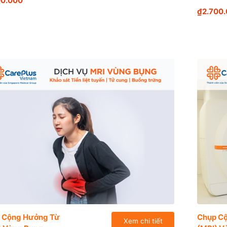
00.000
₫2.700
 Cộng Hưởng Từ
Chụp C
Xem chi tiết