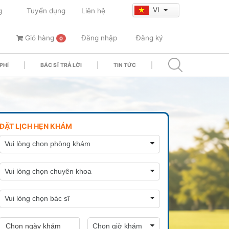
VI
g
Tuyển dụng
Liên hệ
Giỏ hàng
Đăng nhập
Đăng ký
0
PHÍ
BÁC SĨ TRẢ LỜI
TIN TỨC
ĐẶT LỊCH HẸN KHÁM