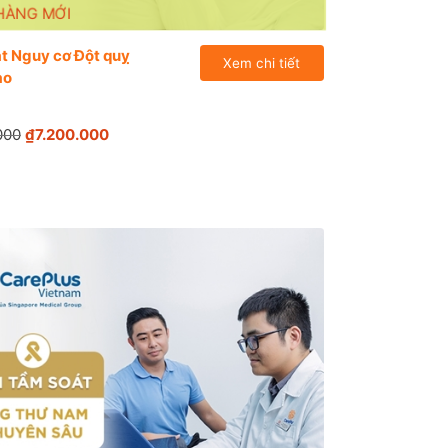
HÀNG MỚI
́t Nguy cơ Đột quỵ
Xem chi tiết
ao
000
₫7.200.000