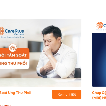
Soát Ung Thư Phổi
Chụp C
Xem chi tiết
(MRI) N