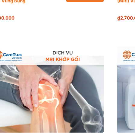
) Vùng Bụng
(MRI) V
00.000
₫2.700