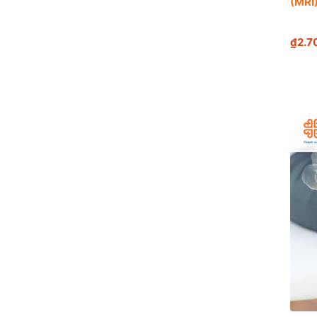
(MRI
₫2.7