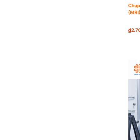
Chụp
(MRI)
₫2.7