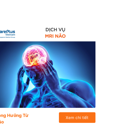
ộng Hưởng Từ
Xem chi tiết
ão