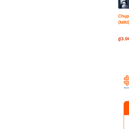
Chụp
(MRI
₫3.9