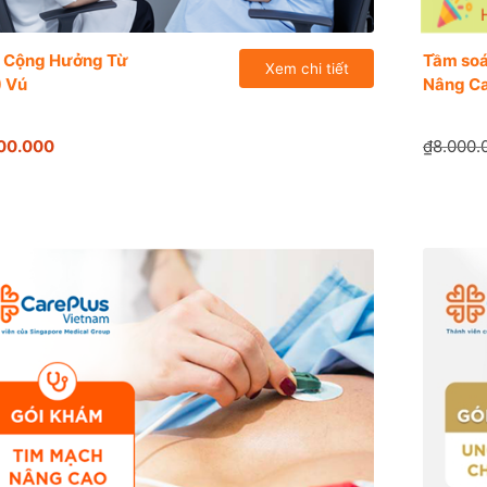
 Cộng Hưởng Từ
Tầm soa
Xem chi tiết
) Vú
Nâng C
00.000
₫8.000.