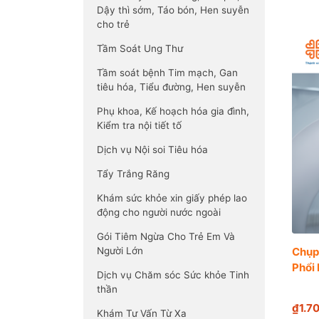
Dậy thì sớm, Táo bón, Hen suyễn
cho trẻ
Tầm Soát Ung Thư
Tầm soát bệnh Tim mạch, Gan
tiêu hóa, Tiểu đường, Hen suyễn
Phụ khoa, Kế hoạch hóa gia đình,
Kiểm tra nội tiết tố
Dịch vụ Nội soi Tiêu hóa
Tẩy Trắng Răng
Khám sức khỏe xin giấy phép lao
động cho người nước ngoài
Gói Tiêm Ngừa Cho Trẻ Em Và
Chụp 
Người Lớn
Phổi 
Dịch vụ Chăm sóc Sức khỏe Tinh
thần
₫1.7
Khám Tư Vấn Từ Xa