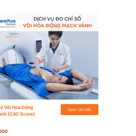
Số Vôi Hóa Động
Xem chi tiết
nh (CAC Score)
000