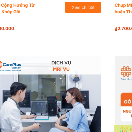
 Cộng Hưởng Từ
Chụp MR
Xem chi tiết
 Khớp Gối
hoặc Th
00.000
₫2.700