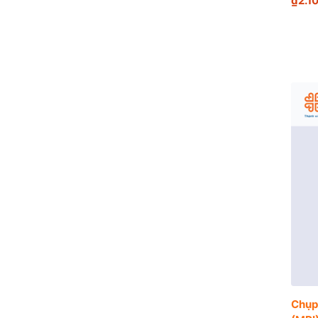
₫2.1
Chụp