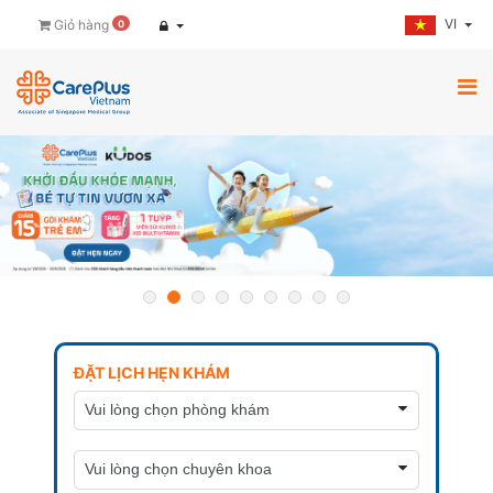
VI
Giỏ hàng
0
ĐẶT LỊCH HẸN KHÁM