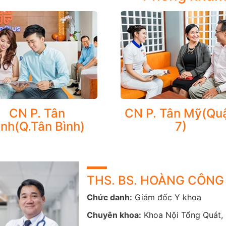
CN P. Tân
CN P. Tân Mỹ(Qu
VỤ NỔI BẬT
ình(Q.Tân Bình)
7)
 khoa Tim mạch tại CarePlus thực hiện tất cả các dịch vụ n
m khám, tầm soát, chẩn đoán, điều trị, theo dõi các bệnh tă
, bệnh cơ tim (phì đại do rượu...), suy tim, loạn nhịp tim, béo phì
THS. BS. HOÀNG CÔN
ệt, khoa Tim mạch tại CarePlus được trang bị các phương ti
Chức danh:
Giám đốc Y khoa
n hóa mãn tính.
Chuyên khoa:
Khoa Nội Tổng Quát,
ý bệnh Tim mạch là khái niệm mới đối với người Việt Nam, t