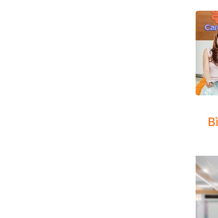
DỊCH 
B
Chuyên
bao gồ
stent)
Đặc bi
Chuyể
Quản l