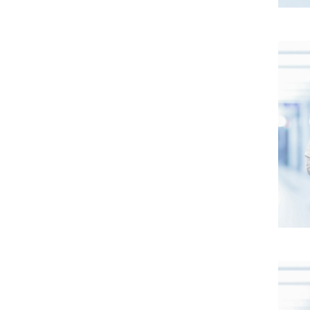
PHƯƠ
CarePl
kiểm s
tích 
CarePl
âm tim
Tầm so
còn ch
bệnh c