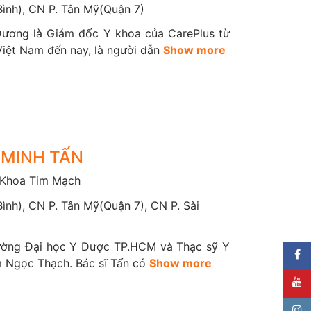
Bình), CN P. Tân Mỹ(Quận 7)
ến chứng của bệnh tim mạch, giảm thiểu sự tốn
hập viện, đặt stent, mổ tim,...)
ương là Giám đốc Y khoa của CarePlus từ
Việt Nam đến nay, là người dẫn
Show more
ơn 10 bác sĩ chuyên khoa giàu kinh nghiệm,
h tim mạch, bệnh tim bẩm sinh trong bào thai,
 Đội ngũ y bác sĩ luôn tận tâm đồng hành cùng
 MINH TẤN
khỏe tim mạch một cách toàn diện và hiệu quả.
 Khoa Tim Mạch
 vụ y tế chăm sóc ngoại trú bệnh tim mạch cho
ình), CN P. Tân Mỹ(Quận 7), CN P. Sài
rường Đại học Y Dược TP.HCM và Thạc sỹ Y
m Ngọc Thạch. Bác sĩ Tấn có
Show more
uyết áp, đái tháo đường, béo phì.., phối hợp