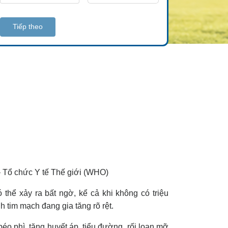
Tiếp theo
 – Tổ chức Y tế Thế giới (WHO)
thể xảy ra bất ngờ, kể cả khi không có triệu
h tim mạch đang gia tăng rõ rệt.
o phì, tăng huyết áp, tiểu đường, rối loạn mỡ