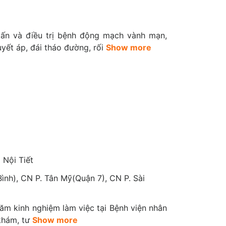
)
ấn và điều trị bệnh động mạch vành mạn,
ể, giúp khảo sát các cấu trúc về mạch máu, sọ
uyết áp, đái tháo đường, rối
Show more
lý về mạch máu, như phình động mạch chủ bụng,
 triệu chứng lâm sàng hoặc tiền sử bệnh...
AREPLUS CARDIO
 dụng CarePlus Vietnam là điểm nhấn về công
n đại và hiệu quả
 và có cảnh báo khi các chỉ số vượt ra khỏi
Nội Tiết
ình), CN P. Tân Mỹ(Quận 7), CN P. Sài
tim mạch
đó bác sĩ có thể liên tục theo dõi huyết áp của
 năm kinh nghiệm làm việc tại Bệnh viện nhân
khám, tư
Show more