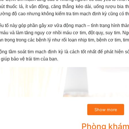
út thuốc lá, ít vận động, căng thẳng kéo dài, uống rượu bia t
ường độ cao nhưng không kiểm tra tim mạch định kỳ cũng có th
u tố này góp phần gây xơ vữa động mạch – tình trạng hình th
máu và làm tăng nguy cơ nhồi máu cơ tim, đột quỵ, suy tim. Ngo
an trọng trong các bệnh lý như rối loạn nhịp tim, bệnh cơ tim, tim
ng tầm soát tim mạch định kỳ là cách tốt nhất để phát hiện 
à giúp bảo vệ trái tim của bạn.
Show more
Phòng khá