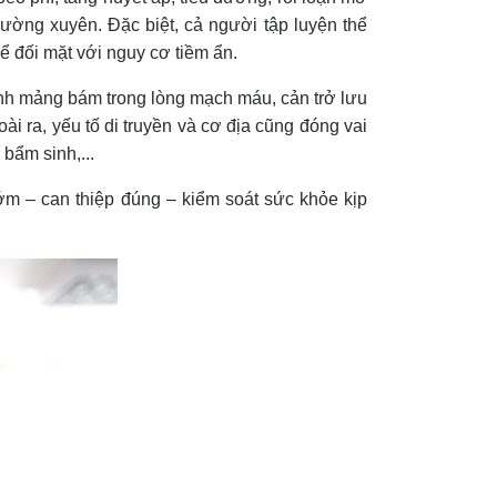
hường xuyên. Đặc biệt, cả người tập luyện thể
ể đối mặt với nguy cơ tiềm ẩn.
ành mảng bám trong lòng mạch máu, cản trở lưu
ài ra, yếu tố di truyền và cơ địa cũng đóng vai
 bẩm sinh,...
sớm – can thiệp đúng – kiểm soát sức khỏe kịp
m