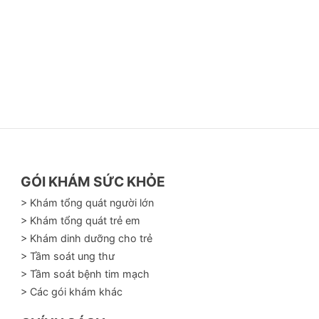
OÁT NGUY CƠ ĐỘT QUỴ ĐẦY ĐỦ VÀ KHOA
 giá chính xác trị số huyết áp trung bình của
kịp lúc để đưa ra cảnh báo.
 miễn phí và hướng dẫn cách đo huyết áp đúng
 bệnh tăng huyết áp, bệnh nhân mắc bệnh van
GÓI KHÁM SỨC KHỎE
> Khám tổng quát người lớn
> Khám tổng quát trẻ em
> Khám dinh dưỡng cho trẻ
 gian đeo, cả lúc vận động thể dục, lúc làm việc
> Tầm soát ung thư
tâm đồ được phân tích đánh giá bởi chuyên gia
> Tầm soát bệnh tim mạch
> Các gói khám khác