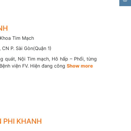
a tích cực vào việc chữa trị.
hủ tục và liên hệ với các Bệnh viện lớn như BV
V Nhi Đồng... để việc điều trị nội trú được
NH
 Khoa Tim Mạch
 CN P. Sài Gòn(Quận 1)
g quát, Nội Tim mạch, Hô hấp – Phổi, từng
ể theo dõi chỉ số tim mạch từ xa, nhằm đảm bảo
 Bệnh viện FV. Hiện đang công
Show more
g hưởng từ (MRI) và Chụp cắt lớp vi tính (CT)
nh tim mạch - CarePlus Cardio trên ứng dụng
ECG Bittium Faros, Điện tâm đồ gắng sức, Siêu
h máu não, xơ vữa động mạch cảnh,... MRI tim
N PHI KHANH
áu cơ tim, chẩn đoán bệnh cơ tim phì đại hoặc