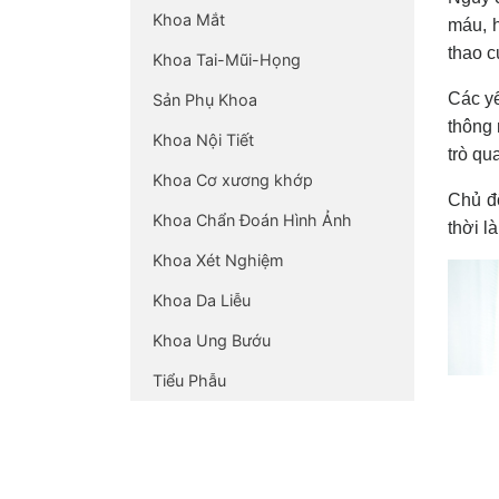
Khoa Mắt
máu, h
thao c
Khoa Tai-Mũi-Họng
Các yế
Sản Phụ Khoa
thông 
Khoa Nội Tiết
trò qu
Khoa Cơ xương khớp
Chủ độ
Khoa Chẩn Đoán Hình Ảnh
thời l
Khoa Xét Nghiệm
Khoa Da Liễu
Khoa Ung Bướu
Tiểu Phẫu