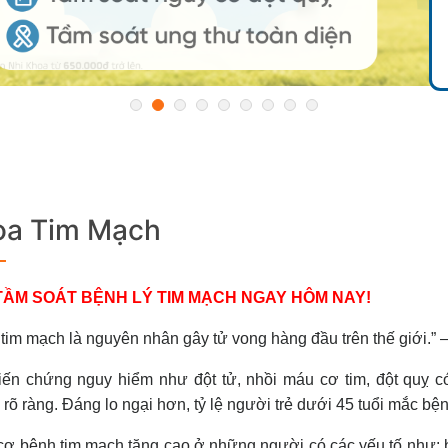
oa Tim Mạch
TẦM SOÁT BỆNH LÝ TIM MẠCH NGAY HÔM NAY!
tim mạch là nguyên nhân gây tử vong hàng đầu trên thế giới.”
ến chứng nguy hiểm như đột tử, nhồi máu cơ tim, đột quỵ có 
rõ ràng. Đáng lo ngại hơn, tỷ lệ người trẻ dưới 45 tuổi mắc bện
ơ bệnh tim mạch tăng cao ở những người có các yếu tố như: bé