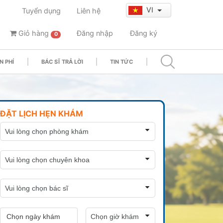
VI
Tuyển dụng
Liên hệ
Giỏ hàng
Đăng nhập
Đăng ký
0
N PHÍ
BÁC SĨ TRẢ LỜI
TIN TỨC
ĐẶT LỊCH HẸN KHÁM