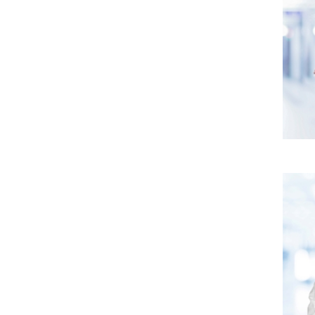
Là kỹ 
não,..
hẹp mạ
Tính 
nghệ:
Đặc bi
người 