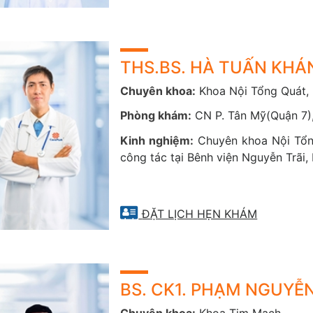
Tư vấn kỹ lưỡng để khách hàng hiểu rõ về bệnh và cùng tham gi
Trong trường hợp cần nhập viện cấp cứu, chúng tôi sẽ hỗ trợ t
Nhân dân 115, Viện tim TP.HCM, BV Đại học Y Dược TP.HCM, B
THS.BS. HÀ TUẤN KHÁ
thuận tiện.
Chuyên khoa:
Khoa Nội Tổng Quát,
Phòng khám:
CN P. Tân Mỹ(Quận 7),
NG TIỆN CHẨN ĐOÁN ĐẦY ĐỦ
Kinh nghiệm:
Chuyên khoa Nội Tổn
us trang bị các thiết bị chẩn đoán bệnh lý và các công nghệ đ
công tác tại Bênh viện Nguyễn Trãi,
oát tốt bệnh tim mạch. Nổi bật trong đó là hệ thống Chụp cộn
hợp công nghệ AI hiện đại, tính năng theo dõi và quản lý bệ
us Vietnam cùng với nhiều thiết bị tiên tiến khác như Holter 
ĐẶT LỊCH HẸN KHÁM
 Doppler màu...
MÁY CHỤP CỘNG HƯỞNG TỪ - MRI SCAN
át chuẩn xác các bệnh lý gây nguy cơ đột quỵ như phình mạc
BS. CK1. PHẠM NGUYỄ
o phép đánh giá chính xác chức năng tim, phát hiện sẹo nhồi m
ơ tim dãn mà không cần dùng đến thủ thuật xâm lấn.
Chuyên khoa:
Khoa Tim Mạch