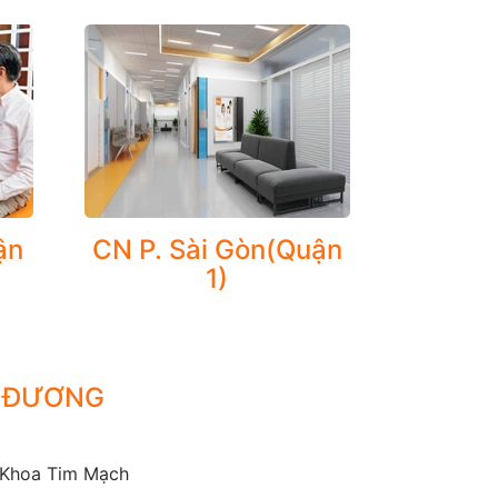
ận
CN P. Sài Gòn(Quận
1)
goại trú cho người bệnh tim mạch chuyển hóa,
ng huyết áp, bệnh mạch vành (trước và sau đặt
 và rối loạn chuyển hóa...
G ĐƯƠNG
ện và công nghệ đển quản lý bệnh Tim mạch và
 Khoa Tim Mạch
uy nhiên đây là phương pháp hiệu quả đã được