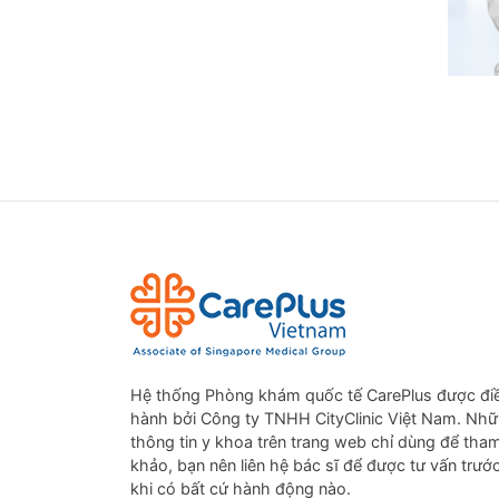
Dịch v
nhiều 
Với dị
nhất t
Chỉ đ
tim và
Hệ thống Phòng khám quốc tế CarePlus được đi
Thiết 
hành bởi Công ty TNHH CityClinic Việt Nam. Nh
stress
thông tin y khoa trên trang web chỉ dùng để tha
nước 
khảo, bạn nên liên hệ bác sĩ để được tư vấn trướ
khi có bất cứ hành động nào.