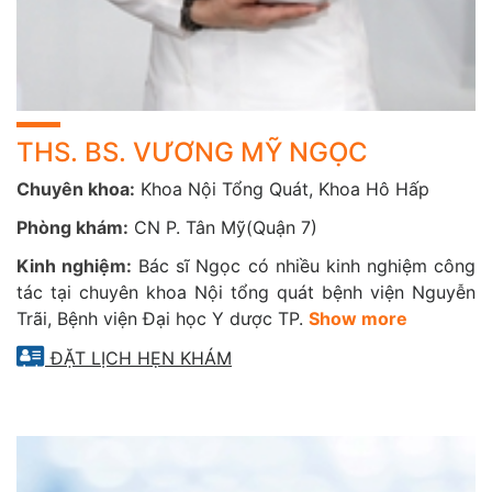
Bệnh hô hấp mạn tính: Hen suyễn, COPD, viêm phế
quản
Hút thuốc lá, làm việc trong môi trường ô nhiễm
Người trên 40 tuổi hoặc có tiền sử bệnh phổi​
HÃY THĂM KHÁM VÀ CHĂM SÓC SỨC KHỎE HỆ HÔ
THS. BS. VƯƠNG MỸ NGỌC
HẤP NGAY HÔM NAY
Chuyên khoa:
Khoa Nội Tổng Quát, Khoa Hô Hấp
Hệ hô hấp khỏe mạnh là chìa khóa để bạn tận hưởng cuộc
Phòng khám:
CN P. Tân Mỹ(Quận 7)
sống trọn vẹn mỗi ngày. Thăm khám định kỳ giúp phát
hiện sớm, điều trị kịp thời và ngăn ngừa những biến
Kinh nghiệm:
Bác sĩ Ngọc có nhiều kinh nghiệm công
chứng nguy hiểm. Chủ động bảo vệ sức khỏe hô hấp ngay
tác tại chuyên khoa Nội tổng quát bệnh viện Nguyễn
hôm nay – vì mỗi hơi thở khỏe là một cuộc sống chất
Trãi, Bệnh viện Đại học Y dược TP.
Show more
lượng hơn!
ĐẶT LỊCH HẸN KHÁM