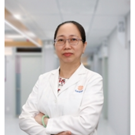
CÁC GÓI TẦM SOÁT SỨC KHỎE HÔ HẤP
Chuyên khoa Hô hấp là một trong những thế mạnh của
CarePlus, bên cạnh khám - điều trị các bệnh hô hấp, khoa
còn triển khai gói khám tầm soát chuyên biệt, giúp phát
hiện sớm và điều trị hiệu quả các bệnh tiến triển âm thầm.
Gói tầm soát Ung thư Phổi:
Phát hiện sớm ung thư phổi
– Giúp tăng cơ hội điều trị hiệu quả ngay từ giai đoạn đầu.
Gói tầm soát & chẩn đoán Hen – COPD:
Giúp phát hiện
và can thiệp sớm – đây là hai bệnh lý hô hấp phổ biến
nhưng có thể kiểm soát tốt nếu được chẩn đoán kịp thời.
Khi nào bạn nên đi khám Hô hấp?
Ho kéo dài, khó thở, thở khò khè, đau tức ngực
Sổ mũi, nghẹt mũi, viêm xoang tái phát
Khàn giọng, nuốt vướng, ho ra máu