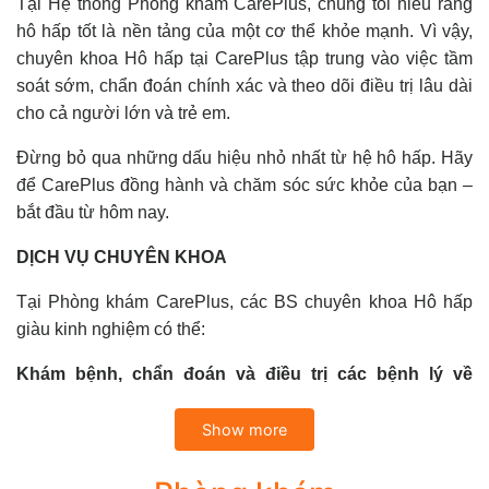
Tại Hệ thống Phòng khám CarePlus, chúng tôi hiểu rằng
hô hấp tốt là nền tảng của một cơ thể khỏe mạnh. Vì vậy,
chuyên khoa Hô hấp tại CarePlus tập trung vào việc tầm
soát sớm, chẩn đoán chính xác và theo dõi điều trị lâu dài
cho cả người lớn và trẻ em.
Đừng bỏ qua những dấu hiệu nhỏ nhất từ hệ hô hấp. Hãy
để CarePlus đồng hành và chăm sóc sức khỏe của bạn –
bắt đầu từ hôm nay.
DỊCH VỤ CHUYÊN KHOA
Tại Phòng khám CarePlus, các BS chuyên khoa Hô hấp
giàu kinh nghiệm có thể:
Khám bệnh, chẩn đoán và điều trị các bệnh lý về
đường hô hấp thường gặp như:
Show more
Bệnh lý rối loạn thông khí: Hen phế quản, Dãn phế