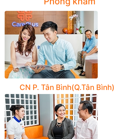
Phòng khám
quản, Ho mãn tính, Xơ nang
Nhiễm trùng đường hô hấp: Viêm hô hấp trên, viêm
phế quản (bao gồm viêm phế quản mãn tính)
Nhiễm asbesto (hay nhiễm amiăng hay nhiễm thạch
miên)
Khám, chẩn đoán chuyên sâu và điều trị các bệnh lý về
phổi như:
CN P. Tân Bình(Q.Tân Bình)
Viêm phổi (bao gồm các loại viêm phổi không do vi
khuẩn và những biến chứng), ápxe phổi, khí thủng
phổi
Bệnh phổi tắc nghẽn mạn tính (COPD)
Chẩn đoán lao phổi, u phổi và các bệnh lý màng
phổi: tràn dịch màng phổi, tràn khí màng phổi, lao