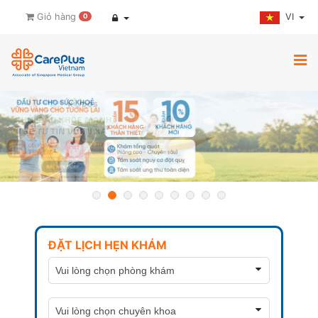
VI
Giỏ hàng
0
ĐẶT LỊCH HẸN KHÁM