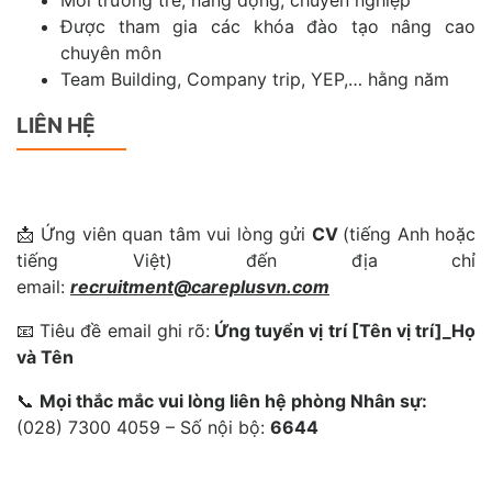
Môi trường trẻ, năng động, chuyên nghiệp
Được tham gia các khóa đào tạo nâng cao
chuyên môn
Team Building, Company trip, YEP,… hằng năm
LIÊN HỆ
📩 Ứng viên quan tâm vui lòng gửi
CV
(tiếng Anh hoặc
tiếng Việt) đến địa chỉ
email:
recruitment@careplusvn.com
📧 Tiêu đề email ghi rõ:
Ứng tuyển vị trí [Tên vị trí]_Họ
và Tên
📞
Mọi thắc mắc vui lòng liên hệ phòng Nhân sự:
(028) 7300 4059 – Số nội bộ:
6644