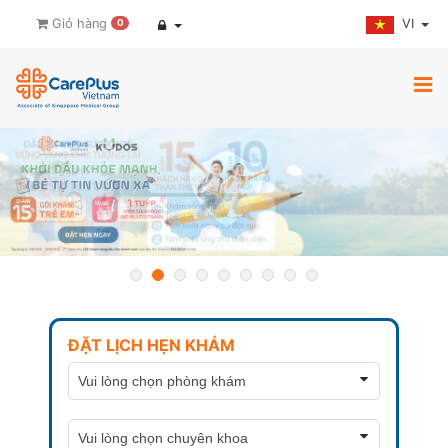
VI
Giỏ hàng
0
ĐẶT LỊCH HẸN KHÁM