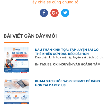
Hãy chia sẻ cùng chúng tôi
BÀI VIẾT GẦN ĐÂY/MỚI
ĐAU THẦN KINH TỌA: TẬP LUYỆN SAI CÓ
THỂ KHIẾN CƠN ĐAU KÉO DÀI HƠN
Đau thần kinh tọa mà tập luyện sai cách có thể khiến cơn đau trở nặng và kéo dài thời gian hồi phục. Tham khảo chia sẻ của Bác sĩ CarePlus để nắm các động tác cần tránh và có góc nhìn đúng về phương pháp điều trị phù hợp trong bài viết sau.
By
ThS. BS. CKI NGUYỄN VĂN HOÀNG TÂM
KHÁM SỨC KHỎE WORK PERMIT DỄ DÀNG
HƠN TẠI CAREPLUS