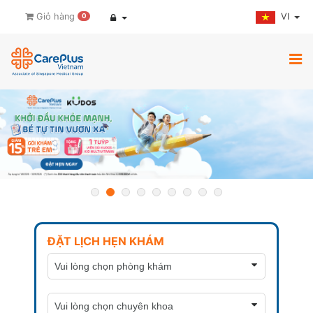
VI
Giỏ hàng
0
ĐẶT LỊCH HẸN KHÁM