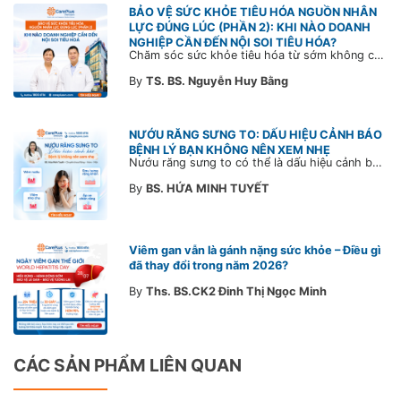
BẢO VỆ SỨC KHỎE TIÊU HÓA NGUỒN NHÂN
LỰC ĐÚNG LÚC (PHẦN 2): KHI NÀO DOANH
NGHIỆP CẦN ĐẾN NỘI SOI TIÊU HÓA?
Chăm sóc sức khỏe tiêu hóa từ sớm không chỉ giúp phát hiện bệnh kịp thời mà còn góp phần xây dựng đội ngũ khỏe mạnh, ổn định và gắn bó lâu dài. CarePlus sẵn sàng đồng hành cùng doanh nghiệp trong việc thiết kế chương trình chăm sóc sức khỏe phù hợp theo từng nhân sự, nhằm tối ưu hiệu quả đầu tư phúc lợi và phát triển nguồn nhân lực bền vững.
By
TS. BS. Nguyễn Huy Bằng
NƯỚU RĂNG SƯNG TO: DẤU HIỆU CẢNH BÁO
BỆNH LÝ BẠN KHÔNG NÊN XEM NHẸ
Nướu răng sưng to có thể là dấu hiệu cảnh báo bệnh lý răng miệng. Cùng Bác sĩ CarePlus tìm hiểu nguyên nhân, triệu chứng và thời điểm cần đi khám bác sĩ trong bài viết dưới đây.
By
BS. HỨA MINH TUYẾT
Viêm gan vẫn là gánh nặng sức khỏe – Điều gì
đã thay đổi trong năm 2026?
By
Ths. BS.CK2 Đinh Thị Ngọc Minh
CÁC SẢN PHẨM LIÊN QUAN