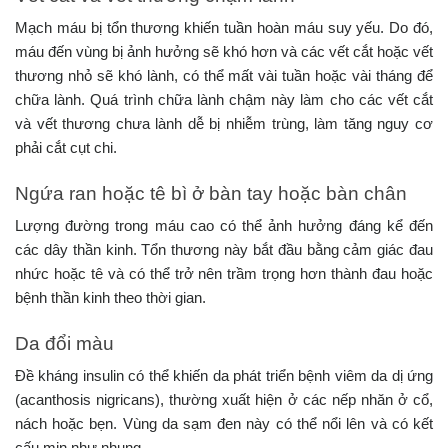
Mạch máu bị tổn thương khiến tuần hoàn máu suy yếu. Do đó,
máu đến vùng bị ảnh hưởng sẽ khó hơn và các vết cắt hoặc vết
thương nhỏ sẽ khó lành, có thể mất vài tuần hoặc vài tháng để
chữa lành. Quá trình chữa lành chậm này làm cho các vết cắt
và vết thương chưa lành dễ bị nhiễm trùng, làm tăng nguy cơ
phải cắt cụt chi.
Ngứa ran hoặc tê bì ở bàn tay hoặc bàn chân
Lượng đường trong máu cao có thể ảnh hưởng đáng kể đến
các dây thần kinh. Tổn thương này bắt đầu bằng cảm giác đau
nhức hoặc tê và có thể trở nên trầm trọng hơn thành đau hoặc
bệnh thần kinh theo thời gian.
Da đổi màu
Đề kháng insulin có thể khiến da phát triển bệnh viêm da dị ứng
(acanthosis nigricans), thường xuất hiện ở các nếp nhăn ở cổ,
nách hoặc bẹn. Vùng da sạm đen này có thể nổi lên và có kết