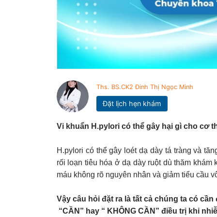
Ths. BS.CK2 Đinh Thị Ngọc Minh
Đặt lịch hẹn khám
Vi khuẩn H.pylori có thể gây hại gì cho cơ 
H.pylori có thể gây loét dạ dày tá tràng và t
rối loạn tiêu hóa ở dạ dày ruột dù thăm khám 
máu không rõ nguyên nhân và giảm tiểu cầu v
Vậy câu hỏi đặt ra là tất cả chúng ta có cần
“CẦN” hay “ KHÔNG CẦN” điều trị khi nh