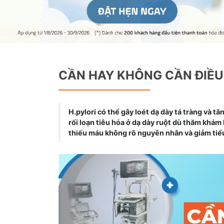
CẦN HAY KHÔNG CẦN ĐIỀU 
H.pylori có thể gây loét dạ dày tá tràng và t
rối loạn tiêu hóa ở dạ dày ruột dù thăm khám
thiếu máu không rõ nguyên nhân và giảm tiểu