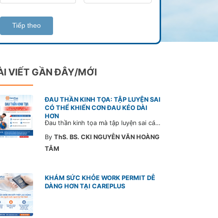
Tiếp theo
ÀI VIẾT GẦN ĐÂY/MỚI
ĐAU THẦN KINH TỌA: TẬP LUYỆN SAI
CÓ THỂ KHIẾN CƠN ĐAU KÉO DÀI
HƠN
Đau thần kinh tọa mà tập luyện sai cách có thể khiến cơn đau trở nặng và kéo dài thời gian hồi phục. Tham khảo chia sẻ của Bác sĩ CarePlus để nắm các động tác cần tránh và có góc nhìn đúng về phương pháp điều trị phù hợp trong bài viết sau.
By
ThS. BS. CKI NGUYỄN VĂN HOÀNG
TÂM
KHÁM SỨC KHỎE WORK PERMIT DỄ
DÀNG HƠN TẠI CAREPLUS