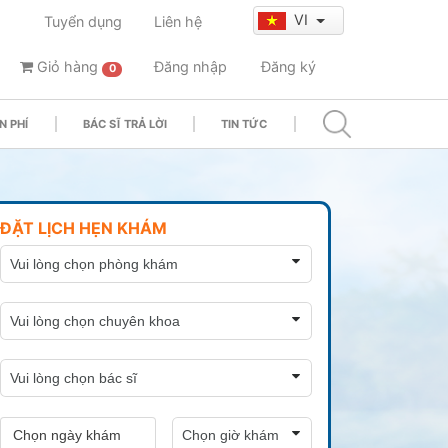
VI
Tuyển dụng
Liên hệ
Giỏ hàng
Đăng nhập
Đăng ký
0
N PHÍ
BÁC SĨ TRẢ LỜI
TIN TỨC
ĐẶT LỊCH HẸN KHÁM