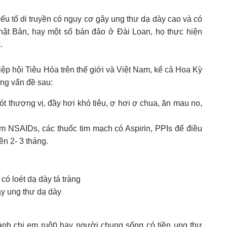
u tố di truyền có nguy cơ gây ung thư dạ dày cao và có
hật Bản, hay một số bán đảo ở Đài Loan, họ thực hiện
.
ệp hội Tiêu Hóa trên thế giới và Việt Nam, kể cả Hoa Kỳ
ững vấn đề sau:
ót thượng vị, đầy hơi khó tiêu, ợ hơi ợ chua, ăn mau no,
iêm NSAIDs, các thuốc tim mạch có Aspirin, PPIs để điều
ên 2- 3 tháng.
có loét dạ dày tá tràng
ay ung thư dạ dày
anh chị em ruột) hay người chung sống có tiền ung thư