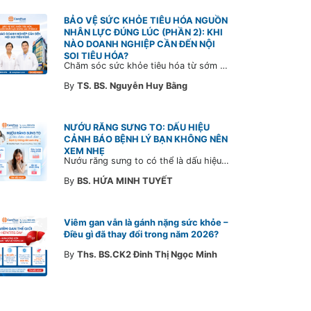
BẢO VỆ SỨC KHỎE TIÊU HÓA NGUỒN
NHÂN LỰC ĐÚNG LÚC (PHẦN 2): KHI
NÀO DOANH NGHIỆP CẦN ĐẾN NỘI
SOI TIÊU HÓA?
Chăm sóc sức khỏe tiêu hóa từ sớm không chỉ giúp phát hiện bệnh kịp thời mà còn góp phần xây dựng đội ngũ khỏe mạnh, ổn định và gắn bó lâu dài. CarePlus sẵn sàng đồng hành cùng doanh nghiệp trong việc thiết kế chương trình chăm sóc sức khỏe phù hợp theo từng nhân sự, nhằm tối ưu hiệu quả đầu tư phúc lợi và phát triển nguồn nhân lực bền vững.
By
TS. BS. Nguyễn Huy Bằng
NƯỚU RĂNG SƯNG TO: DẤU HIỆU
CẢNH BÁO BỆNH LÝ BẠN KHÔNG NÊN
XEM NHẸ
Nướu răng sưng to có thể là dấu hiệu cảnh báo bệnh lý răng miệng. Cùng Bác sĩ CarePlus tìm hiểu nguyên nhân, triệu chứng và thời điểm cần đi khám bác sĩ trong bài viết dưới đây.
By
BS. HỨA MINH TUYẾT
Viêm gan vẫn là gánh nặng sức khỏe –
Điều gì đã thay đổi trong năm 2026?
By
Ths. BS.CK2 Đinh Thị Ngọc Minh