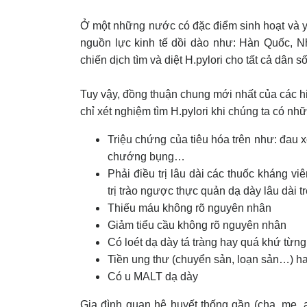
Ở một những nước có đặc điểm sinh hoạt và yế
nguồn lực kinh tế dồi dào như: Hàn Quốc, N
chiến dịch tìm và diệt H.pylori cho tất cả dân số
Tuy vậy, đồng thuận chung mới nhất của các hi
chỉ xét nghiệm tìm H.pylori khi chúng ta có nh
Triệu chứng của tiêu hóa trên như: đau x
chướng bụng…
Phải điều trị lâu dài các thuốc kháng v
trị trào ngược thực quản dạ dày lâu dài tr
Thiếu máu không rõ nguyên nhân
Giảm tiểu cầu không rõ nguyên nhân
Có loét dạ dày tá tràng hay quá khứ từng 
Tiền ung thư (chuyển sản, loạn sản…) h
Có u MALT dạ dày
Gia đình quan hệ huyết thống gần (cha, mẹ, 