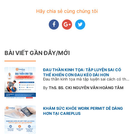
Hãy chia sẻ cùng chúng tôi
BÀI VIẾT GẦN ĐÂY/MỚI
ĐAU THẦN KINH TỌA: TẬP LUYỆN SAI CÓ
THỂ KHIẾN CƠN ĐAU KÉO DÀI HƠN
Đau thần kinh tọa mà tập luyện sai cách có thể khiến cơn đau trở nặng và kéo dài thời gian hồi phục. Tham khảo chia sẻ của Bác sĩ CarePlus để nắm các động tác cần tránh và có góc nhìn đúng về phương pháp điều trị phù hợp trong bài viết sau.
By
ThS. BS. CKI NGUYỄN VĂN HOÀNG TÂM
KHÁM SỨC KHỎE WORK PERMIT DỄ DÀNG
HƠN TẠI CAREPLUS