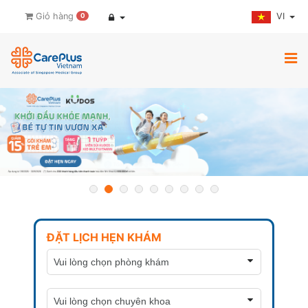
VI
Giỏ hàng
0
ĐẶT LỊCH HẸN KHÁM