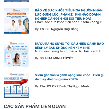
BẢO VỆ SỨC KHỎE TIÊU HÓA NGUỒN NHÂN
LỰC ĐÚNG LÚC (PHẦN 2): KHI NÀO DOANH
NGHIỆP CẦN ĐẾN NỘI SOI TIÊU HÓA?
Chăm sóc sức khỏe tiêu hóa từ sớm không chỉ giúp phát hiện bệnh kịp thời mà còn góp phần xây dựng đội ngũ khỏe mạnh, ổn định và gắn bó lâu dài. CarePlus sẵn sàng đồng hành cùng doanh nghiệp trong việc thiết kế chương trình chăm sóc sức khỏe phù hợp theo từng nhân sự, nhằm tối ưu hiệu quả đầu tư phúc lợi và phát triển nguồn nhân lực bền vững.
By
TS. BS. Nguyễn Huy Bằng
NƯỚU RĂNG SƯNG TO: DẤU HIỆU CẢNH BÁO
BỆNH LÝ BẠN KHÔNG NÊN XEM NHẸ
Nướu răng sưng to có thể là dấu hiệu cảnh báo bệnh lý răng miệng. Cùng Bác sĩ CarePlus tìm hiểu nguyên nhân, triệu chứng và thời điểm cần đi khám bác sĩ trong bài viết dưới đây.
By
BS. HỨA MINH TUYẾT
Viêm gan vẫn là gánh nặng sức khỏe – Điều gì
đã thay đổi trong năm 2026?
By
Ths. BS.CK2 Đinh Thị Ngọc Minh
CÁC SẢN PHẨM LIÊN QUAN