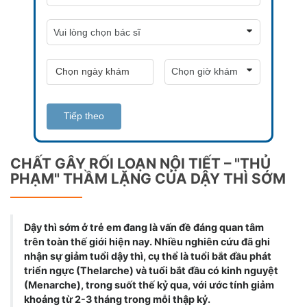
Tiếp theo
CHẤT GÂY RỐI LOẠN NỘI TIẾT – "THỦ
PHẠM" THẦM LẶNG CỦA DẬY THÌ SỚM
Dậy thì sớm ở trẻ em đang là vấn đề đáng quan tâm
trên toàn thế giới hiện nay. Nhiều nghiên cứu đã ghi
nhận sự giảm tuổi dậy thì, cụ thể là tuổi bắt đầu phát
triển ngực (Thelarche) và tuổi bắt đầu có kinh nguyệt
(Menarche), trong suốt thế kỷ qua, với ước tính giảm
khoảng từ 2-3 tháng trong mỗi thập kỷ.