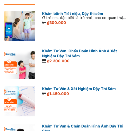
Khám bệnh Tiết niệu, Dậy thì sớm
Ở trẻ em, đặc biệt là trẻ nhỏ, các cơ quan thận – tiết niệu vẫn đang trong quá trình hoàn thiện và thích nghi, chính vì thế các tác động bất lợi thông qua thực phẩm, đồ uống, chế độ chăm sóc,…. không hợp lý đều có thể ảnh hưởng tới hệ cơ quan này. Bên cạnh đó, yếu tố bẩm sinh cũng là một trong những nguyên nhân gây nên các bệnh lý thận – tiết niệu ở trẻ em. Ngoài ra, liên quan đến chuyên sâu Thận - Tiết niệu Nhi, Dậy thì sớm ở trẻ cũng là vấn đề được nhiều bậc phụ huynh quan tâm.
₫300.000
Khám Tư Vấn, Chẩn Đoán Hình Ảnh & Xét
Nghiệm Dậy Thì Sớm
₫2.300.000
Khám Tư Vấn & Xét Nghiệm Dậy Thì Sớm
₫1.450.000
Khám Tư Vấn & Chẩn Đoán Hình Ảnh Dậy Thì