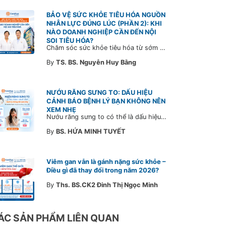
BẢO VỆ SỨC KHỎE TIÊU HÓA NGUỒN
NHÂN LỰC ĐÚNG LÚC (PHẦN 2): KHI
NÀO DOANH NGHIỆP CẦN ĐẾN NỘI
SOI TIÊU HÓA?
Chăm sóc sức khỏe tiêu hóa từ sớm không chỉ giúp phát hiện bệnh kịp thời mà còn góp phần xây dựng đội ngũ khỏe mạnh, ổn định và gắn bó lâu dài. CarePlus sẵn sàng đồng hành cùng doanh nghiệp trong việc thiết kế chương trình chăm sóc sức khỏe phù hợp theo từng nhân sự, nhằm tối ưu hiệu quả đầu tư phúc lợi và phát triển nguồn nhân lực bền vững.
By
TS. BS. Nguyễn Huy Bằng
NƯỚU RĂNG SƯNG TO: DẤU HIỆU
CẢNH BÁO BỆNH LÝ BẠN KHÔNG NÊN
XEM NHẸ
Nướu răng sưng to có thể là dấu hiệu cảnh báo bệnh lý răng miệng. Cùng Bác sĩ CarePlus tìm hiểu nguyên nhân, triệu chứng và thời điểm cần đi khám bác sĩ trong bài viết dưới đây.
By
BS. HỨA MINH TUYẾT
Viêm gan vẫn là gánh nặng sức khỏe –
Điều gì đã thay đổi trong năm 2026?
By
Ths. BS.CK2 Đinh Thị Ngọc Minh
ÁC SẢN PHẨM LIÊN QUAN