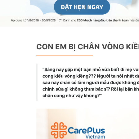
CON EM BỊ CHÂN VÒNG KIỀ
''Sáng nay gặp một bạn nhỏ vừa biết đi mẹ vui
cong kiểu vòng kiềng??? Người ta nói nhất dá
sau này chân có làm người mẫu được không đ
chỉnh sửa gì không thưa bác sĩ? Rồi lại băn k
chân cong như vậy không?''