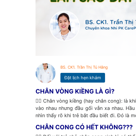
BS. CK1. Trần Thị Tú Hằng
Đặt lịch hẹn khám
CHÂN VÒNG KIỀNG LÀ GÌ?
👩‍⚕ Chân vòng kiềng (hay chân cong): là k
vào nhau nhưng đầu gối vẫn xa nhau. Hầu
nhìn thấy rõ khi trẻ bắt đầu biết đi. Đó là 
CHÂN CONG CÓ HẾT KHÔNG???