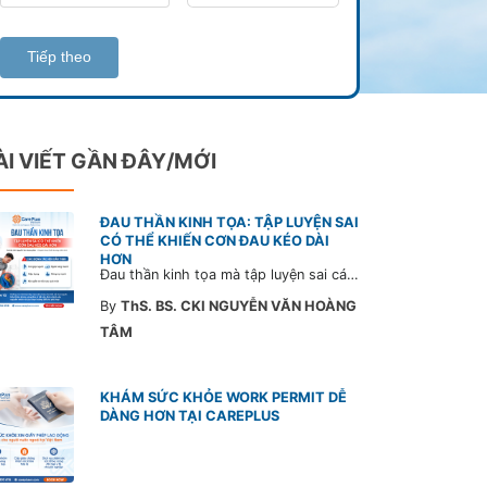
Tiếp theo
ÀI VIẾT GẦN ĐÂY/MỚI
ĐAU THẦN KINH TỌA: TẬP LUYỆN SAI
CÓ THỂ KHIẾN CƠN ĐAU KÉO DÀI
HƠN
Đau thần kinh tọa mà tập luyện sai cách có thể khiến cơn đau trở nặng và kéo dài thời gian hồi phục. Tham khảo chia sẻ của Bác sĩ CarePlus để nắm các động tác cần tránh và có góc nhìn đúng về phương pháp điều trị phù hợp trong bài viết sau.
By
ThS. BS. CKI NGUYỄN VĂN HOÀNG
TÂM
KHÁM SỨC KHỎE WORK PERMIT DỄ
DÀNG HƠN TẠI CAREPLUS