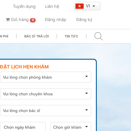
VI
Tuyển dụng
Liên hệ
Giỏ hàng
Đăng nhập
Đăng ký
0
N PHÍ
BÁC SĨ TRẢ LỜI
TIN TỨC
ĐẶT LỊCH HẸN KHÁM