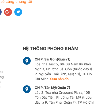
 sẻ cùng chúng tôi
HỆ THỐNG PHÒNG KHÁM
CN P. Sài Gòn(Quận 1)
Tòa nhà Tasco, 66-68 Nam Kỳ Khởi
Nghĩa, Phường Sài Gòn (trước đây là
ều
P. Nguyễn Thái Bình, Quận 1), TP Hồ
ững
Chí Minh
Xem bản đồ
m
c
CN P. Tân Mỹ(Quận 7)
Lầu 2, Tòa nhà Crescent Plaza, 105
Tôn Dật Tiên, Phường Tân Mỹ (trước
đây là P. Tân Phú, Quận 7), TP Hồ Chí