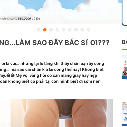
NG...LÀM SAO ĐÂY BÁC SĨ ƠI???
B
 ơi là vui… nhưng lại lo lắng khi thấy chân bạn ấy cong
ng… mà sao cái chân kia lại cong thế này! Không biết
ây.😅😅 Mẹ vội vàng hỏi có cần mang giày hay nẹp
hoăn không biết có phải tại con mình biết đi sớm nên