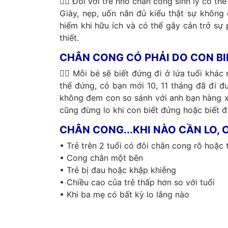
👩‍⚕ Đối với trẻ nhỏ chân cong sinh lý có thể 
Giày, nẹp, uốn nắn đủ kiểu thật sự không 
hiếm khi hữu ích và có thể gây cản trở sự 
thiết.
CHÂN CONG CÓ PHẢI DO CON BI
👩‍⚕ Mỗi bé sẽ biết đứng đi ở lứa tuổi khá
thế đứng, có bạn mới 10, 11 tháng đã đi đ
không đem con so sánh với anh bạn hàng 
cũng đừng lo khi con biết đứng hoặc biết 
CHÂN CONG...KHI NÀO CẦN LO, 
• Trẻ trên 2 tuổi có đôi chân cong rõ hoặc 
• Cong chân một bên
• Trẻ bị đau hoặc khập khiễng
• Chiều cao của trẻ thấp hơn so với tuổi
• Khi ba mẹ có bất kỳ lo lắng nào