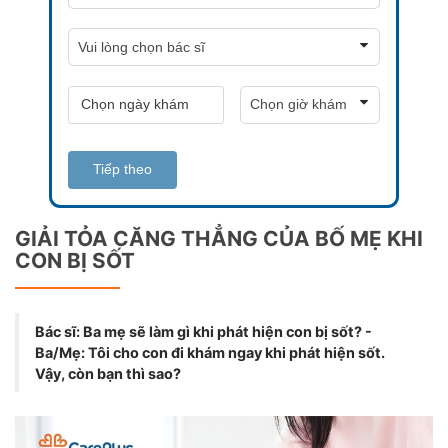
Tiếp theo
GIẢI TỎA CĂNG THẲNG CỦA BỐ MẸ KHI
CON BỊ SỐT
Bác sĩ: Ba mẹ sẽ làm gì khi phát hiện con bị sốt? -
Ba/Mẹ: Tôi cho con đi khám ngay khi phát hiện sốt.
Vậy, còn bạn thì sao?