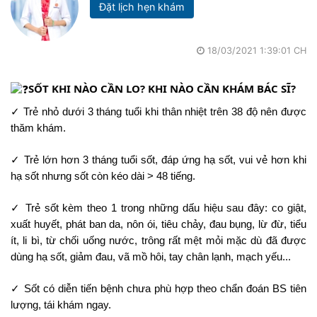
Đặt lịch hẹn khám
18/03/2021 1:39:01 CH
SỐT KHI NÀO CẦN LO? KHI NÀO CẦN KHÁM BÁC SĨ?
✓ Trẻ nhỏ dưới 3 tháng tuổi khi thân nhiệt trên 38 độ nên được 
thăm khám.
✓ Trẻ lớn hơn 3 tháng tuổi sốt, đáp ứng hạ sốt, vui vẻ hơn khi 
hạ sốt nhưng sốt còn kéo dài > 48 tiếng.
✓ Trẻ sốt kèm theo 1 trong những dấu hiệu sau đây: co giật, 
xuất huyết, phát ban da, nôn ói, tiêu chảy, đau bụng, lừ đừ, tiểu 
ít, li bì, từ chối uống nước, trông rất mệt mỏi mặc dù đã được 
dùng hạ sốt, giảm đau, vã mồ hôi, tay chân lạnh, mạch yếu...
✓ Sốt có diễn tiến bệnh chưa phù hợp theo chẩn đoán BS tiên 
lượng, tái khám ngay.