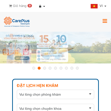
VI
Giỏ hàng
0
ĐẶT LỊCH HẸN KHÁM