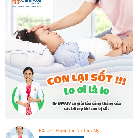
BS. CK1. Huyền Tôn Nữ Thụy My