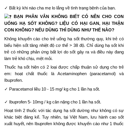
✓ Bất kỳ khi nào cha mẹ lo lắng về tình trạng bệnh của bạn.
BẠN PHÂN VÂN KHÔNG BIẾT CÓ NÊN CHO CON 
UỐNG HẠ SỐT KHÔNG? LIỆU CÓ HẠI GAN, HẠI THẬN 
CON KHÔNG? NẾU DÙNG THÌ DÙNG NHƯ THẾ NÀO?
Không khuyến cáo cho trẻ uống hạ sốt thường quy, khi trẻ có 
biểu hiện sốt tăng nhiệt độ cơ thể > 38 độ. Chỉ dùng hạ sốt khi 
trẻ có những phản ứng bất lợi do sốt gây ra và điều này đang 
làm trẻ khó chịu, mệt mỏi.
Thuốc hạ sốt hiện có 2 loại được chấp thuận sử dụng cho trẻ 
em: hoạt chất thuốc là Acetaminophen (paracetamol) và 
Ibuprofen.
✓ Paracetamol liều 10 - 15 mg/ kg cho 1 lần hạ sốt.
✓ Ibuprofen 5- 10mg / kg cân nặng cho 1 lần hạ sốt.
Hoạt tính 2 thuốc với tác dụng hạ sốt dường như không có sự 
khác biệt đáng kể. Tuy nhiên, tại Việt Nam, lưu hành cao sốt 
xuất huyết, nên Ibuprofen không được khuyến cáo như 1 thuốc 