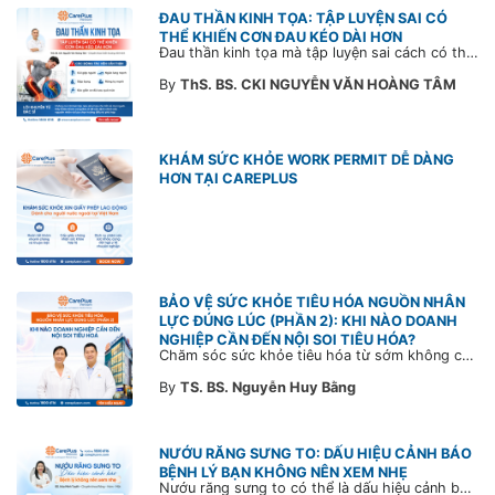
ĐAU THẦN KINH TỌA: TẬP LUYỆN SAI CÓ
THỂ KHIẾN CƠN ĐAU KÉO DÀI HƠN
Đau thần kinh tọa mà tập luyện sai cách có thể khiến cơn đau trở nặng và kéo dài thời gian hồi phục. Tham khảo chia sẻ của Bác sĩ CarePlus để nắm các động tác cần tránh và có góc nhìn đúng về phương pháp điều trị phù hợp trong bài viết sau.
By
ThS. BS. CKI NGUYỄN VĂN HOÀNG TÂM
KHÁM SỨC KHỎE WORK PERMIT DỄ DÀNG
HƠN TẠI CAREPLUS
BẢO VỆ SỨC KHỎE TIÊU HÓA NGUỒN NHÂN
LỰC ĐÚNG LÚC (PHẦN 2): KHI NÀO DOANH
NGHIỆP CẦN ĐẾN NỘI SOI TIÊU HÓA?
Chăm sóc sức khỏe tiêu hóa từ sớm không chỉ giúp phát hiện bệnh kịp thời mà còn góp phần xây dựng đội ngũ khỏe mạnh, ổn định và gắn bó lâu dài. CarePlus sẵn sàng đồng hành cùng doanh nghiệp trong việc thiết kế chương trình chăm sóc sức khỏe phù hợp theo từng nhân sự, nhằm tối ưu hiệu quả đầu tư phúc lợi và phát triển nguồn nhân lực bền vững.
By
TS. BS. Nguyễn Huy Bằng
NƯỚU RĂNG SƯNG TO: DẤU HIỆU CẢNH BÁO
BỆNH LÝ BẠN KHÔNG NÊN XEM NHẸ
Nướu răng sưng to có thể là dấu hiệu cảnh báo bệnh lý răng miệng. Cùng Bác sĩ CarePlus tìm hiểu nguyên nhân, triệu chứng và thời điểm cần đi khám bác sĩ trong bài viết dưới đây.