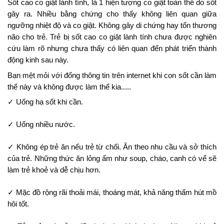
Sốt cao co giật lành tính, là 1 hiện tượng co giật toàn thể do sốt 
gây ra. Nhiều bằng chứng cho thấy không liên quan giữa 
ngưỡng nhiệt độ và co giật. Không gây di chứng hay tổn thương 
não cho trẻ. Trẻ bị sốt cao co giật lành tính chưa được nghiên 
cứu làm rõ nhưng chưa thấy có liên quan đến phát triển thành 
động kinh sau này.
Bạn mệt mỏi với đống thông tin trên internet khi con sốt cần làm 
thế này và không được làm thế kia.....
✓ Uống hạ sốt khi cần.
✓ Uống nhiều nước.
✓ Không ép trẻ ăn nếu trẻ từ chối. Ăn theo nhu cầu và sở thích 
của trẻ. Những thức ăn lỏng ấm như soup, cháo, canh có vể sẽ 
làm trẻ khoẻ và dễ chịu hơn.
✓ Mặc đồ rộng rãi thoải mái, thoáng mát, khả năng thấm hút mồ 
hôi tốt.