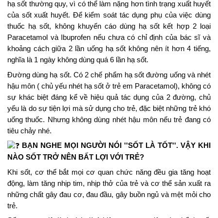
hạ sốt thường quy, vì có thể làm nặng hơn tình trạng xuất huyết 
của sốt xuất huyết. Để kiểm soát tác dụng phụ của việc dùng 
thuốc hạ sốt, không khuyến cáo dùng hạ sốt kết hợp 2 loại 
Paracetamol và Ibuprofen nếu chưa có chỉ định của bác sĩ và 
khoảng cách giữa 2 lần uống hạ sốt không nên ít hơn 4 tiếng, 
nghĩa là 1 ngày không dùng quá 6 lần hạ sốt.
Đường dùng hạ sốt. Có 2 chế phẩm hạ sốt đường uống và nhét 
hậu môn ( chủ yếu nhét hạ sốt ở trẻ em Paracetamol), không có 
sự khác biệt đáng kể về hiệu quả tác dụng của 2 đường, chủ 
yếu là do sự tiện lợi mà sử dụng cho trẻ, đặc biệt những trẻ khó 
uống thuốc. Nhưng không dùng nhét hậu môn nếu trẻ đang có 
tiêu chảy nhé.
BẠN NGHE MỌI NGƯỜI NÓI ''SỐT LÀ TỐT''. VẬY KHI 
NÀO SỐT TRỞ NÊN BẤT LỢI VỚI TRẺ?
Khi sốt, cơ thể bắt mọi cơ quan chức năng đều gia tăng hoạt 
động, làm tăng nhịp tim, nhịp thở của trẻ và cơ thể sản xuất ra 
những chất gây đau cơ, đau đầu, gây buồn ngủ và mệt mỏi cho 
trẻ.