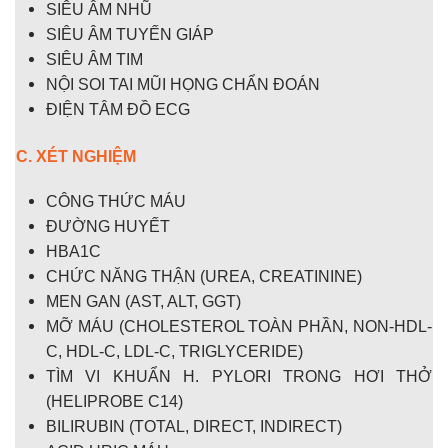
SIÊU ÂM NHŨ
SIÊU ÂM TUYẾN GIÁP
SIÊU ÂM TIM
NỘI SOI TAI MŨI HỌNG CHẨN ĐOÁN
ĐIỆN TÂM ĐỒ ECG
C. XÉT NGHIỆM
CÔNG THỨC MÁU
ĐƯỜNG HUYẾT
HBA1C
CHỨC NĂNG THẬN (UREA, CREATININE)
MEN GAN (AST, ALT, GGT)
MỠ MÁU (CHOLESTEROL TOÀN PHẦN, NON-HDL-
C, HDL-C, LDL-C, TRIGLYCERIDE)
TÌM VI KHUẨN H. PYLORI TRONG HƠI THỞ
(
HELIPROBE C14)
BILIRUBIN (TOTAL, DIRECT, INDIRECT)