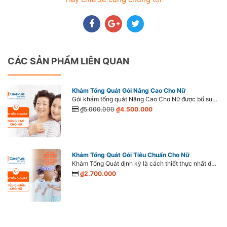
CÁC SẢN PHẨM LIÊN QUAN
Khám Tổng Quát Gói Nâng Cao Cho Nữ
Gói khám tổng quát Nâng Cao Cho Nữ được bổ sung thêm các hạng mục Tầm soát ung thư cổ tử cung (Liquid - Based Pap - PathTezt), xét nghiệm viêm gan siêu vi B, siêu âm tuyến giáp cùng các hạng mục khám chuyên sâu khác.
₫5.000.000
₫4.500.000
Khám Tổng Quát Gói Tiêu Chuẩn Cho Nữ
Khám Tổng Quát định kỳ là cách thiết thực nhất để bảo vệ sức khỏe bản thân! Khám Tổng Quát định kỳ được khuyến khích mỗi năm một lần với người từ 16 tuổi trở lên đến dưới 50 tuổi có sức khỏe bình thường và 06 tháng một lần với người trên 50 tuổi.
₫2.700.000