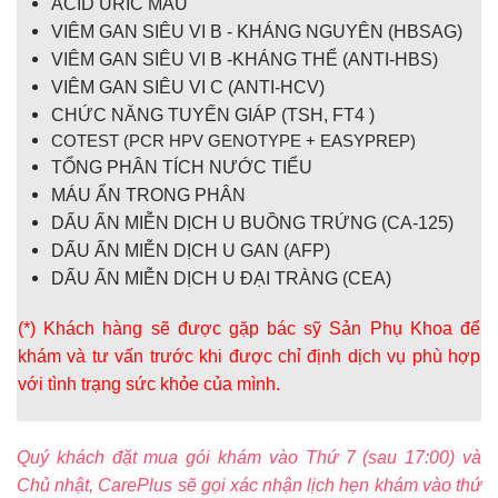
ACID URIC MÁU
VIÊM GAN SIÊU VI B - KHÁNG NGUYÊN (HBSAG)
VIÊM GAN SIÊU VI B -KHÁNG THỂ (ANTI-HBS)
VIÊM GAN SIÊU VI C (ANTI-HCV)
CHỨC NĂNG TUYẾN GIÁP (TSH, FT4 )
COTEST (PCR HPV GENOTYPE + EASYPREP)
TỔNG PHÂN TÍCH NƯỚC TIỂU
MÁU ẨN TRONG PHÂN
DẤU ẤN MIỄN DỊCH U BUỒNG TRỨNG (CA-125)
DẤU ẤN MIỄN DỊCH U GAN (AFP)
DẤU ẤN MIỄN DỊCH U ĐẠI TRÀNG (CEA)
(*)
Khách hàng sẽ được gặp bác sỹ Sản Phụ Khoa để
khám và tư vấn trước khi được chỉ định dịch vụ phù hợp
với tình trạng sức khỏe của mình.
Quý khách đặt mua gói khám vào Thứ 7 (sau 17:00) và
Chủ nhật,
CarePlus sẽ gọi xác nhận lịch hẹn khám vào thứ