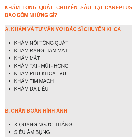
KHÁM TỔNG QUÁT CHUYÊN SÂU TẠI CAREPLUS
BAO GỒM NHỮNG GÌ?
A. KHÁM VÀ TƯ VẤN
VỚI BÁC SĨ
CHUYÊN KHOA
KHÁM NỘI TỔNG QUÁT
KHÁM RĂNG HÀM MẶT
KHÁM MẮT
KHÁM TAI - MŨI - HỌNG
KHÁM PHỤ KHOA - VÚ
KHÁM TIM MẠCH
KHÁM DA LIỄU
B. CHẨN ĐOÁN HÌNH ẢNH
X-QUANG NGỰC THẲNG
SIÊU ÂM BỤNG