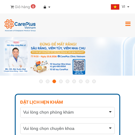
VI
Giỏ hàng
0
ĐẶT LỊCH HẸN KHÁM