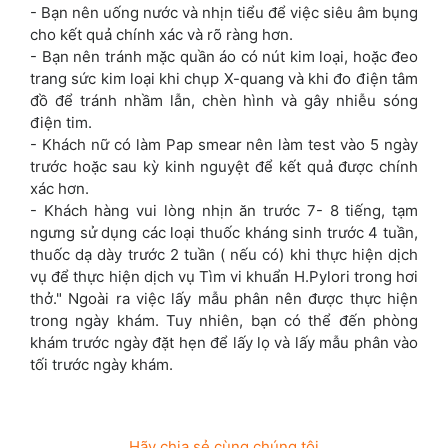
- Bạn nên uống nước và nhịn tiểu để việc siêu âm bụng
cho kết quả chính xác và rõ ràng hơn.
- Bạn nên tránh mặc quần áo có nút kim loại, hoặc đeo
trang sức kim loại khi chụp X-quang và khi đo điện tâm
đồ để tránh nhầm lẫn, chèn hình và gây nhiễu sóng
điện tim.
- Khách nữ có làm Pap smear nên làm test vào 5 ngày
trước hoặc sau kỳ kinh nguyệt để kết quả được chính
xác hơn.
- Khách hàng vui lòng nhịn ăn trước 7- 8 tiếng, tạm
ngưng sử dụng các loại thuốc kháng sinh trước 4 tuần,
thuốc dạ dày trước 2 tuần ( nếu có) khi thực hiện dịch
vụ để thực hiện dịch vụ Tìm vi khuẩn H.Pylori trong hơi
thở." Ngoài ra việc lấy mẫu phân nên được thực hiện
trong ngày khám. Tuy nhiên, bạn có thể đến phòng
khám trước ngày đặt hẹn để lấy lọ và lấy mẫu phân vào
tối trước ngày khám.
Hãy chia sẻ cùng chúng tôi