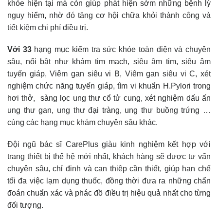
khỏe hiện tại mà còn giúp phát hiện sớm những bệnh lý
nguy hiểm, nhờ đó tăng cơ hội chữa khỏi thành công và
tiết kiệm chi phí điều trị.
Với 33
hạng mục kiểm tra sức khỏe toàn diện và chuyên
sâu, nổi bật như khám tim mạch, siêu âm tim, siêu âm
tuyến giáp, Viêm gan siêu vi B, Viêm gan siêu vi C, xét
nghiệm chức năng tuyến giáp, tìm vi khuẩn H.Pylori trong
hơi thở, sàng lọc ung thư cổ tử cung, xét nghiệm dấu ấn
ung thư gan, ung thư đại tràng, ung thư buồng trứng …
cùng các hạng mục khám chuyên sâu khác.
Đội ngũ bác sĩ CarePlus giàu kinh nghiệm kết hợp với
trang thiết bị thế hệ mới nhất, khách hàng sẽ được tư vấn
chuyên sâu, chỉ định và can thiệp cần thiết, giúp hạn chế
tối đa việc lạm dụng thuốc, đồng thời đưa ra những chẩn
đoán chuẩn xác và phác đồ điều trị hiệu quả nhất cho từng
đối tượng.