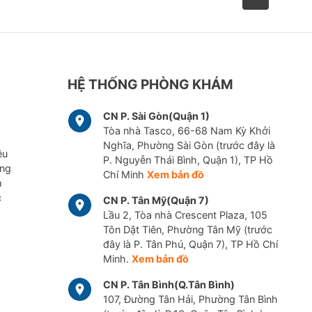
m tư vấn, chẩn đoán và điều trị rối loạn tuyến yên và vùng
S
uy tuyến yên
: tức là tuyến yên không tạo ra một số hormone
để có thể hoạt động tốt.
HỆ THỐNG PHÒNG KHÁM
Đái tháo nhạt
Rối loạn mỡ máu
CN P. Sài Gòn(Quận 1)
Tòa nhà Tasco, 66-68 Nam Kỳ Khởi
Nghĩa, Phường Sài Gòn (trước đây là
ều
P. Nguyễn Thái Bình, Quận 1), TP Hồ
ững
Chí Minh
Xem bản đồ
m
c
CN P. Tân Mỹ(Quận 7)
Lầu 2, Tòa nhà Crescent Plaza, 105
Tôn Dật Tiên, Phường Tân Mỹ (trước
đây là P. Tân Phú, Quận 7), TP Hồ Chí
Minh.
Xem bản đồ
CN P. Tân Bình(Q.Tân Bình)
107, Đường Tân Hải, Phường Tân Bình