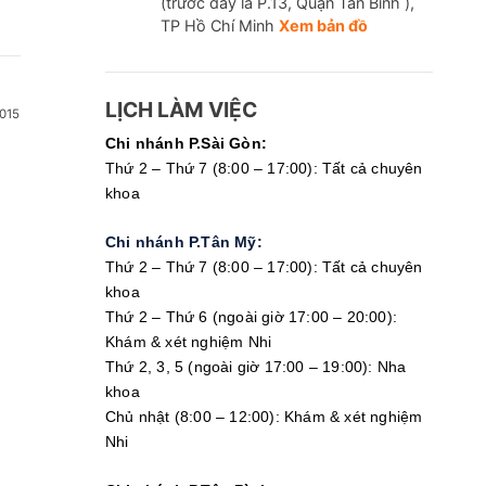
(trước đây là P.13, Quận Tân Bình ),
TP Hồ Chí Minh
Xem bản đồ
LỊCH LÀM VIỆC
015
Chi nhánh P.Sài Gòn:
Thứ 2 – Thứ 7 (8:00 – 17:00): Tất cả chuyên
khoa
Chi nhánh P.Tân Mỹ:
Thứ 2 – Thứ 7 (8:00 – 17:00): Tất cả chuyên
khoa
Thứ 2 – Thứ 6 (ngoài giờ 17:00 – 20:00):
 nghiệm máu và hình ảnh học về nội tiết​:
Khám & xét nghiệm Nhi
us xây dựng hệ thống phòng xét nghiệm và chú trọng đầu tư t
Thứ 2, 3, 5 (ngoài giờ 17:00 – 19:00): Nha
m sàng chuẩn xác giúp bác sĩ có cơ sở kết luận chẩn đoán và t
khoa
Chủ nhật (8:00 – 12:00): Khám & xét nghiệm
Các xét nghiệm nội tiết thường được bác sĩ chỉ định thực 
Nhi
máu), Xét nghiệm hormone nội tiết (LH, FSH, Prolactin, AMH