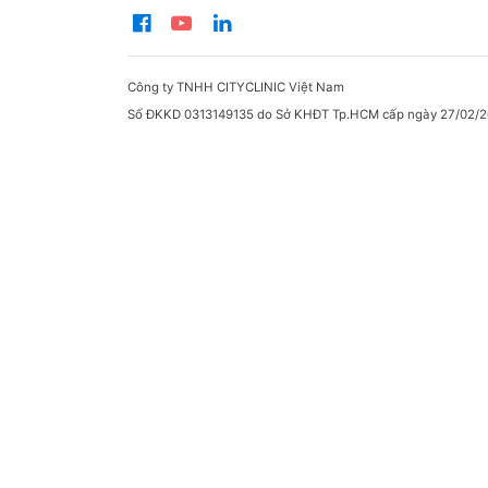
Công ty TNHH CITYCLINIC Việt Nam
Số ĐKKD 0313149135 do Sở KHĐT Tp.HCM cấp ngày 27/02/2
5. Xét
CarePl
cận lâ