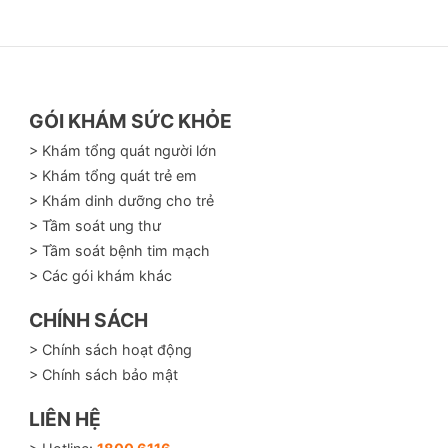
 dưới
 nhất định cho tuyến thượng thận và tuyến giáp
GÓI KHÁM SỨC KHỎE
> Khám tổng quát người lớn
> Khám tổng quát trẻ em
> Khám dinh dưỡng cho trẻ
> Tầm soát ung thư
> Tầm soát bệnh tim mạch
> Các gói khám khác
CHÍNH SÁCH
> Chính sách hoạt động
> Chính sách bảo mật
LIÊN HỆ