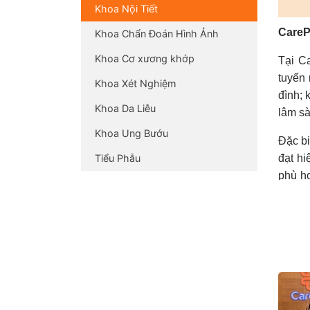
Khoa Nội Tiết
CareP
Khoa Chẩn Đoán Hình Ảnh
Khoa Cơ xương khớp
Tại C
tuyến 
Khoa Xét Nghiệm
đình; 
Khoa Da Liễu
lâm sà
Khoa Ung Bướu
Đặc bi
Tiểu Phẫu
đạt hi
phù h
dẫn ch
Chúng 
1. Kh