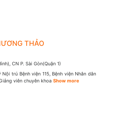
hu cầu của cơ thể hoặc còn có thể gọi là tuyến
t động nhanh và có thể cảm thấy lo lắng, giảm
PHƯƠNG THẢO
 hệ thống trong cơ thể sẽ chậm lại và có thể cảm
ình), CN P. Sài Gòn(Quận 1)
 Nội trú Bệnh viện 115, Bệnh viện Nhân dân
; Giảng viên chuyên khoa
Show more
yến thượng thận
a đủ các loại hormone nhất định, như cortisol,
sol. Dấu hiệu ban đầu là thể tăng cân, dễ bị rạn
ển một bướu ở lưng trên.