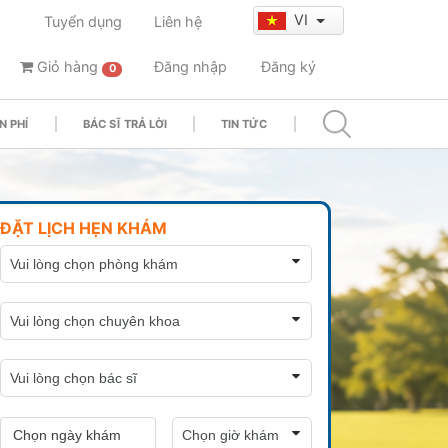
VI
Tuyển dụng
Liên hệ
Giỏ hàng
Đăng nhập
Đăng ký
0
N PHÍ
BÁC SĨ TRẢ LỜI
TIN TỨC
ĐẶT LỊCH HẸN KHÁM