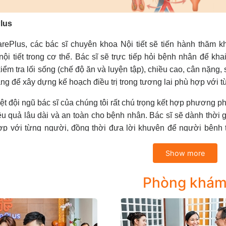
lus
arePlus, các bác sĩ chuyên khoa Nội tiết sẽ tiến hành thăm 
nội tiết trong cơ thể. Bác sĩ sẽ trực tiếp hỏi bệnh nhân để kh
kiểm tra lối sống (chế độ ăn và luyện tập), chiều cao, cân nặng, 
ng để xây dựng kế hoạch điều trị trong tương lai phù hợp với
ệt đội ngũ bác sĩ của chúng tôi rất chú trọng kết hợp phương p
ệu quả lâu dài và an toàn cho bệnh nhân. Bác sĩ sẽ dành thời
ợp với từng người, đồng thời đưa lời khuyên để người bệnh 
i tiết cách sử dụng thuốc và tư vấn giúp bệnh nhân hiểu rõ các
Show more
tôi tiếp nhận chẩn đoán và điều trị các bệnh nội tiết thường gặ
Phòng khá
ám tư vấn, tầm soát, điều trị bệnh đái tháo đường và biến 
Đái tháo đường type 1
: Là chứng rối loạn tự miễn, do cơ t
khoảng 3-5% các trường hợp mắc bệnh. Không có insulin đồn