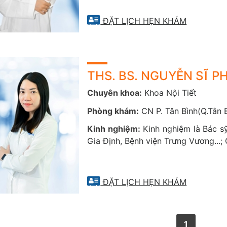
khiếm thính, Bệnh Alzheimer.
ĐẶT LỊCH HẸN KHÁM
ám tư vấn, tầm soát và điều trị các bệnh tuyến giáp
C
ường giáp
: đây là khi tuyến giáp tạo ra nhiều hormone hơn n
giáp hoạt động quá mức. Nó làm cho hệ thống trong cơ thể hoạ
cân và có nhịp tim nhanh hoặc khó ngủ.
THS. BS. NGUYỄN SĨ 
S
uy giáp
: tức là khi cơ thể không tạo ra đủ hormon tuyến giáp,
Chuyên khoa:
Khoa Nội Tiết
thấy mệt mỏi, tăng cân, nhịp tim chậm và đau khớp và cơ bắp.
Viêm tuyến giáp
Phòng khám:
CN P. Tân Bình(Q.Tân B
Bướu giáp nhân
Kinh nghiệm:
Kinh nghiệm là Bác sỹ
Gia Định, Bệnh viện Trưng Vương...
m tư vấn, chẩn đoán và điều trị các bệnh lý do rối loạn tu
S
uy tuyến thượng thận
:
Tuyến thượng thận có chức năng tạo r
giúp kiểm soát căng thẳng
ĐẶT LỊCH HẸN KHÁM
H
ội chứng Cushing
: Tức là trong cơ thể tạo ra quá nhiều corti
da, dễ bị bầm tím, sau đó bị yếu cơ và xương và có thể phát tri
Hội chứng Conn
1
U tủy thượng thận