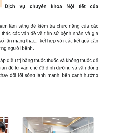
Dịch vụ chuyên khoa Nội tiết của
khám lâm sàng để kiểm tra chức năng của các
ai thác các vấn đề về tiền sử bệnh nhân và gia
số lần mang thai..., kết hợp với các kết quả cận
 từng người bệnh.
háp điều trị bằng thuốc thuốc và không thuốc để
 gian để tư vấn chế độ dinh dưỡng và vận động
thay đổi lối sống lành mạnh, bên cạnh hướng
 tác dụng phụ của thuốc.
p như:
m
chứng đái tháo đường:
hể không thể sản xuất hormone insulin, chiếm
g nghĩa glucose sẽ không được sử dụng khiến