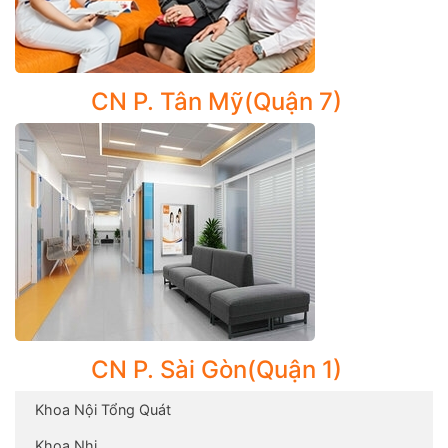
Tầm soát ung thư toàn diện
Đối với những bệnh nhân có kết quả xét nghiệm bất
thường sau một lần khám tầm soát định kỳ hoặc được
CN P. Tân Mỹ(Quận 7)
xác nhận của bác sĩ từ một bệnh viện khác, một trong
những bước đầu tiên chúng tôi làm là xác định liệu
bệnh nhân có thật sự bị ung thư không và nếu có thì
mức độ lan rộng như thế nào.
Trong lần khám đầu tiên, dựa vào bệnh sử và lối sống
của bệnh nhân, chúng tôi sẽ chỉ định những xét nghiệm
phù hợp với từng cá nhân. Những xét nghiệm cần thực
hiện có thể bao gồm mẫu dịch cơ thể, các kiểm tra
bằng hình ảnh (thiết bị siêu âm thế hệ mới, máy chụp
nhũ ảnh…), nội soi và lấy mẫu mô (sinh thiết), …
CN P. Sài Gòn(Quận 1)
Ngoài ra, CarePlus Center Center cũng thực hiện Tiểu
phẫu: sinh thiết u nghi ngờ/ u mỡ/ u bã, tiểu phẩu u
Khoa Nội Tổng Quát
phần mềm/ u bên ngoài, hút ổ viêm/áp-xe phần mềm,
Khoa Nhi