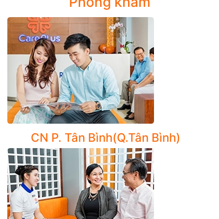
Phòng khám
vấn từ xa (Telemedicine).
CarePlus Cancer Center còn cung cấp dịch vụ hỗ trợ
chuyển bệnh điều trị tại Singapore với những thủ tục
đơn giản và nhanh chóng cùng chi phí hợp lý phù hợp
với mọi khả năng tài chính.
3.Khám sàng lọc, tầm soát sớm nguy cơ Ung thư
Thấu hiểu tầm quan trọng của việc phát hiện ung thư ở
giai đoạn sớm, CarePlus Cancer Center thiết kế các
chương trình tầm soát sàng lọc hiệu quả như:
CN P. Tân Bình(Q.Tân Bình)
Tầm soát ung thư thường gặp ở phụ nữ
Tầm soát ung thư dạ dày
Tầm soát ung thư cổ tử cung
Tầm soát ung thư vòm họng
Tầm soát ung thư phổi
Tầm soát ung thư vú
Tầm soát ung thư tuyến giáp