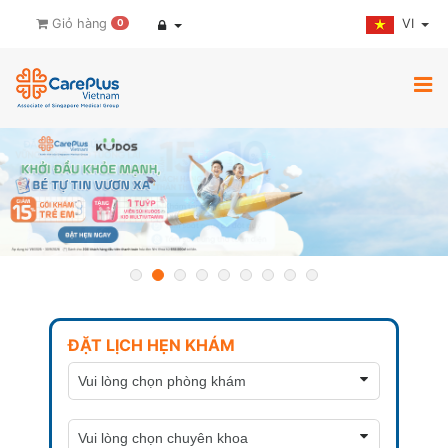
VI
Giỏ hàng
0
ĐẶT LỊCH HẸN KHÁM