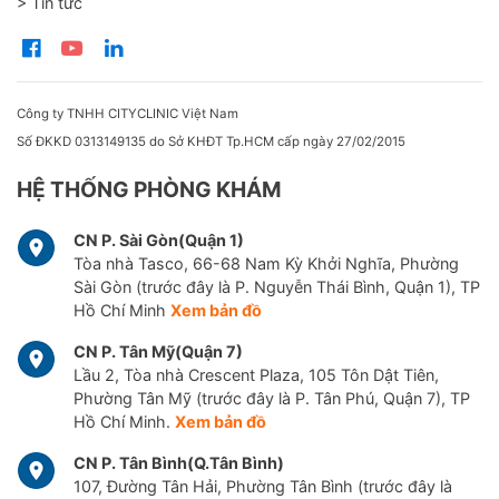
> Tin tức
Với đội ngũ bác sĩ và kỹ thuật viên giàu kinh nghiệm,
được đào tạo chuyên sâu, cùng cơ sở vật chất khang
trang, tiện nghi, CarePlus Cancer Center hy vọng sẽ
mang lại niềm tin lâu dài về một trung tâm chăm sóc
sức khỏe chuyên nghiệp cho bạn và cả gia đình.
Công ty TNHH CITYCLINIC Việt Nam
Số ĐKKD 0313149135 do Sở KHĐT Tp.HCM cấp ngày 27/02/2015
HỆ THỐNG PHÒNG KHÁM
CN P. Sài Gòn(Quận 1)
Tòa nhà Tasco, 66-68 Nam Kỳ Khởi Nghĩa, Phường
Sài Gòn (trước đây là P. Nguyễn Thái Bình, Quận 1), TP
Hồ Chí Minh
Xem bản đồ
CN P. Tân Mỹ(Quận 7)
Lầu 2, Tòa nhà Crescent Plaza, 105 Tôn Dật Tiên,
Phường Tân Mỹ (trước đây là P. Tân Phú, Quận 7), TP
Hồ Chí Minh.
Xem bản đồ
CN P. Tân Bình(Q.Tân Bình)
107, Đường Tân Hải, Phường Tân Bình (trước đây là