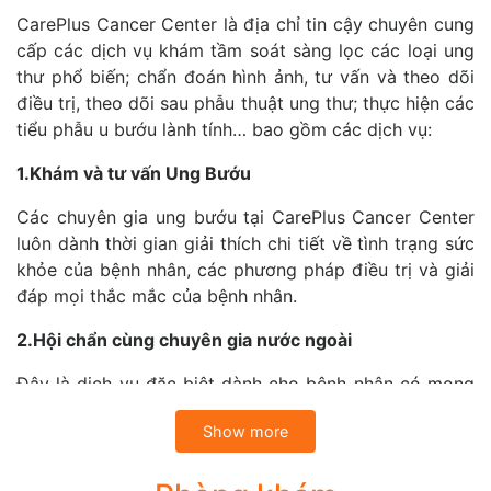
CarePlus Cancer Center là địa chỉ tin cậy chuyên cung
cấp các dịch vụ khám tầm soát sàng lọc các loại ung
thư phổ biến; chẩn đoán hình ảnh, tư vấn và theo dõi
điều trị, theo dõi sau phẫu thuật ung thư; thực hiện các
tiểu phẫu u bướu lành tính… bao gồm các dịch vụ:
1.Khám và tư vấn Ung Bướu
Các chuyên gia ung bướu tại CarePlus Cancer Center
luôn dành thời gian giải thích chi tiết về tình trạng sức
khỏe của bệnh nhân, các phương pháp điều trị và giải
đáp mọi thắc mắc của bệnh nhân.
2.Hội chẩn cùng chuyên gia nước ngoài
Đây là dịch vụ đặc biệt dành cho bệnh nhân có mong
muốn tham khảo thêm ý kiến về chẩn đoán, kế hoạch
Show more
điều trị hoặc tiên lượng bệnh với đội ngũ chuyên gia
tại Việt Nam hoặc với chuyên gia nước ngoài tại Trung
tâm Điều trị Ung thư Singapore thông qua hệ thống tư