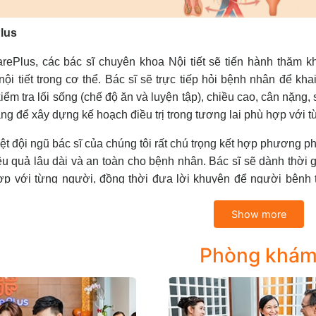
lus
arePlus, các bác sĩ chuyên khoa Nội tiết sẽ tiến hành thăm 
nội tiết trong cơ thể. Bác sĩ sẽ trực tiếp hỏi bệnh nhân để kh
kiểm tra lối sống (chế độ ăn và luyện tập), chiều cao, cân nặng, 
ng để xây dựng kế hoạch điều trị trong tương lai phù hợp với
ệt đội ngũ bác sĩ của chúng tôi rất chú trọng kết hợp phương p
ệu quả lâu dài và an toàn cho bệnh nhân. Bác sĩ sẽ dành thời
ợp với từng người, đồng thời đưa lời khuyên để người bệnh 
i tiết cách sử dụng thuốc và tư vấn giúp bệnh nhân hiểu rõ các
Show more
tôi tiếp nhận chẩn đoán và điều trị các bệnh nội tiết thường gặ
Phòng khá
ám tư vấn, tầm soát, điều trị bệnh đái tháo đường và biến 
Đái tháo đường type 1
: Là chứng rối loạn tự miễn, do cơ t
khoảng 3-5% các trường hợp mắc bệnh. Không có insulin đồn