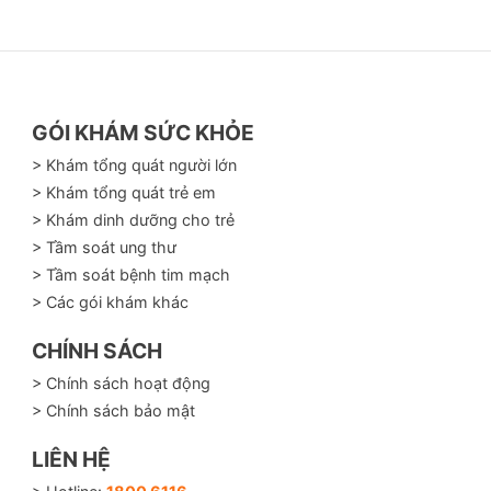
 dưới
 nhất định cho tuyến thượng thận và tuyến giáp
GÓI KHÁM SỨC KHỎE
> Khám tổng quát người lớn
> Khám tổng quát trẻ em
> Khám dinh dưỡng cho trẻ
> Tầm soát ung thư
> Tầm soát bệnh tim mạch
> Các gói khám khác
CHÍNH SÁCH
> Chính sách hoạt động
> Chính sách bảo mật
LIÊN HỆ