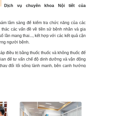
Dịch vụ chuyên khoa Nội tiết của
khám lâm sàng để kiểm tra chức năng của các
ai thác các vấn đề về tiền sử bệnh nhân và gia
số lần mang thai..., kết hợp với các kết quả cận
 từng người bệnh.
háp điều trị bằng thuốc thuốc và không thuốc để
 gian để tư vấn chế độ dinh dưỡng và vận động
thay đổi lối sống lành mạnh, bên cạnh hướng
 tác dụng phụ của thuốc.
p như:
m
chứng đái tháo đường:
hể không thể sản xuất hormone insulin, chiếm
g nghĩa glucose sẽ không được sử dụng khiến