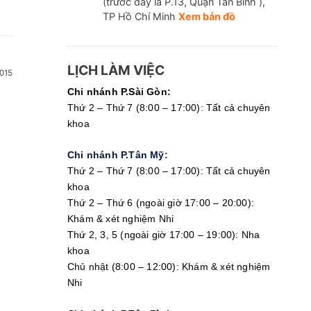
(trước đây là P.13, Quận Tân Bình ),
TP Hồ Chí Minh
Xem bản đồ
LỊCH LÀM VIỆC
015
Chi nhánh P.Sài Gòn:
Thứ 2 – Thứ 7 (8:00 – 17:00): Tất cả chuyên
khoa
Chi nhánh P.Tân Mỹ:
Thứ 2 – Thứ 7 (8:00 – 17:00): Tất cả chuyên
khoa
Thứ 2 – Thứ 6 (ngoài giờ 17:00 – 20:00):
 nghiệm máu và hình ảnh học về nội tiết​:
Khám & xét nghiệm Nhi
us xây dựng hệ thống phòng xét nghiệm và chú trọng đầu tư t
Thứ 2, 3, 5 (ngoài giờ 17:00 – 19:00): Nha
m sàng chuẩn xác giúp bác sĩ có cơ sở kết luận chẩn đoán và t
khoa
Chủ nhật (8:00 – 12:00): Khám & xét nghiệm
Các xét nghiệm nội tiết thường được bác sĩ chỉ định thực 
Nhi
máu), Xét nghiệm hormone nội tiết (LH, FSH, Prolactin, AMH