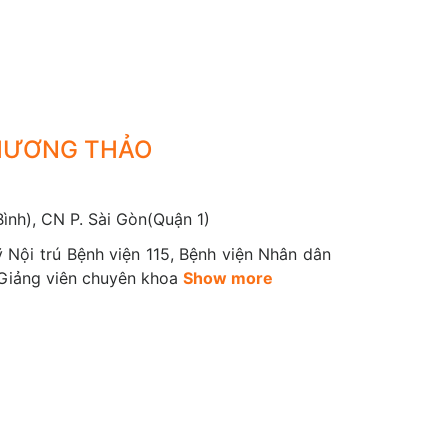
hu cầu của cơ thể hoặc còn có thể gọi là tuyến
t động nhanh và có thể cảm thấy lo lắng, giảm
PHƯƠNG THẢO
 hệ thống trong cơ thể sẽ chậm lại và có thể cảm
ình), CN P. Sài Gòn(Quận 1)
 Nội trú Bệnh viện 115, Bệnh viện Nhân dân
; Giảng viên chuyên khoa
Show more
yến thượng thận
a đủ các loại hormone nhất định, như cortisol,
sol. Dấu hiệu ban đầu là thể tăng cân, dễ bị rạn
ển một bướu ở lưng trên.