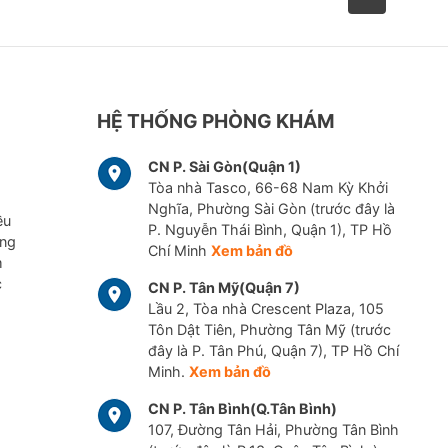
m tư vấn, chẩn đoán và điều trị rối loạn tuyến yên và vùng
S
uy tuyến yên
: tức là tuyến yên không tạo ra một số hormone
để có thể hoạt động tốt.
HỆ THỐNG PHÒNG KHÁM
Đái tháo nhạt
Rối loạn mỡ máu
CN P. Sài Gòn(Quận 1)
Tòa nhà Tasco, 66-68 Nam Kỳ Khởi
Nghĩa, Phường Sài Gòn (trước đây là
ều
P. Nguyễn Thái Bình, Quận 1), TP Hồ
ững
Chí Minh
Xem bản đồ
m
c
CN P. Tân Mỹ(Quận 7)
Lầu 2, Tòa nhà Crescent Plaza, 105
Tôn Dật Tiên, Phường Tân Mỹ (trước
đây là P. Tân Phú, Quận 7), TP Hồ Chí
Minh.
Xem bản đồ
CN P. Tân Bình(Q.Tân Bình)
107, Đường Tân Hải, Phường Tân Bình