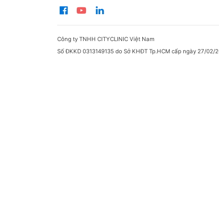
Công ty TNHH CITYCLINIC Việt Nam
Số ĐKKD 0313149135 do Sở KHĐT Tp.HCM cấp ngày 27/02/2
5. Xét
CarePl
cận lâ