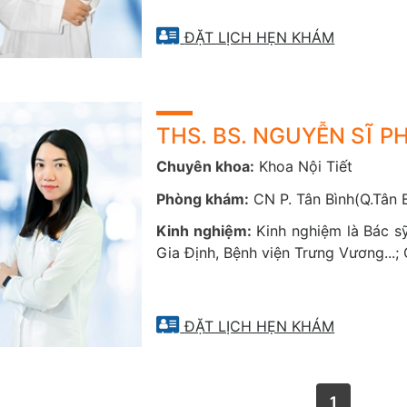
khiếm thính, Bệnh Alzheimer.
ĐẶT LỊCH HẸN KHÁM
ám tư vấn, tầm soát và điều trị các bệnh tuyến giáp
C
ường giáp
: đây là khi tuyến giáp tạo ra nhiều hormone hơn n
giáp hoạt động quá mức. Nó làm cho hệ thống trong cơ thể hoạ
cân và có nhịp tim nhanh hoặc khó ngủ.
THS. BS. NGUYỄN SĨ 
S
uy giáp
: tức là khi cơ thể không tạo ra đủ hormon tuyến giáp,
Chuyên khoa:
Khoa Nội Tiết
thấy mệt mỏi, tăng cân, nhịp tim chậm và đau khớp và cơ bắp.
Viêm tuyến giáp
Phòng khám:
CN P. Tân Bình(Q.Tân B
Bướu giáp nhân
Kinh nghiệm:
Kinh nghiệm là Bác sỹ
Gia Định, Bệnh viện Trưng Vương...
m tư vấn, chẩn đoán và điều trị các bệnh lý do rối loạn tu
S
uy tuyến thượng thận
:
Tuyến thượng thận có chức năng tạo r
giúp kiểm soát căng thẳng
ĐẶT LỊCH HẸN KHÁM
H
ội chứng Cushing
: Tức là trong cơ thể tạo ra quá nhiều corti
da, dễ bị bầm tím, sau đó bị yếu cơ và xương và có thể phát tri
Hội chứng Conn
1
U tủy thượng thận