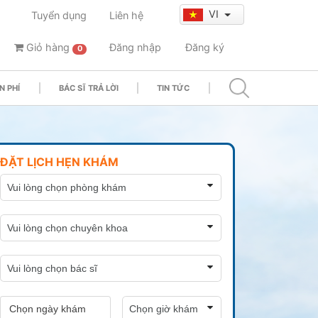
VI
Tuyển dụng
Liên hệ
Giỏ hàng
Đăng nhập
Đăng ký
0
N PHÍ
BÁC SĨ TRẢ LỜI
TIN TỨC
ĐẶT LỊCH HẸN KHÁM