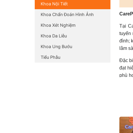
Khoa Nội Tiết
CareP
Khoa Chẩn Đoán Hình Ảnh
Khoa Xét Nghiệm
Tại C
tuyến 
Khoa Da Liễu
đình; 
Khoa Ung Bướu
lâm sà
Tiểu Phẫu
Đặc bi
đạt hi
phù h
dẫn ch
Chúng 
1. Kh