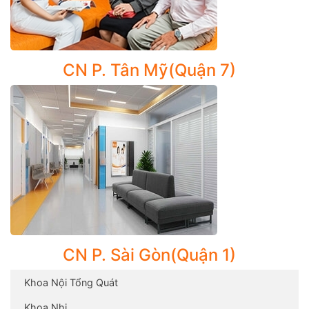
Tầm soát ung thư toàn diện
Đối với những bệnh nhân có kết quả xét nghiệm bất
thường sau một lần khám tầm soát định kỳ hoặc được
CN P. Tân Mỹ(Quận 7)
xác nhận của bác sĩ từ một bệnh viện khác, một trong
những bước đầu tiên chúng tôi làm là xác định liệu
bệnh nhân có thật sự bị ung thư không và nếu có thì
mức độ lan rộng như thế nào.
Trong lần khám đầu tiên, dựa vào bệnh sử và lối sống
của bệnh nhân, chúng tôi sẽ chỉ định những xét nghiệm
phù hợp với từng cá nhân. Những xét nghiệm cần thực
hiện có thể bao gồm mẫu dịch cơ thể, các kiểm tra
bằng hình ảnh (thiết bị siêu âm thế hệ mới, máy chụp
nhũ ảnh…), nội soi và lấy mẫu mô (sinh thiết), …
CN P. Sài Gòn(Quận 1)
Ngoài ra, CarePlus Center Center cũng thực hiện Tiểu
phẫu: sinh thiết u nghi ngờ/ u mỡ/ u bã, tiểu phẩu u
Khoa Nội Tổng Quát
phần mềm/ u bên ngoài, hút ổ viêm/áp-xe phần mềm,
Khoa Nhi