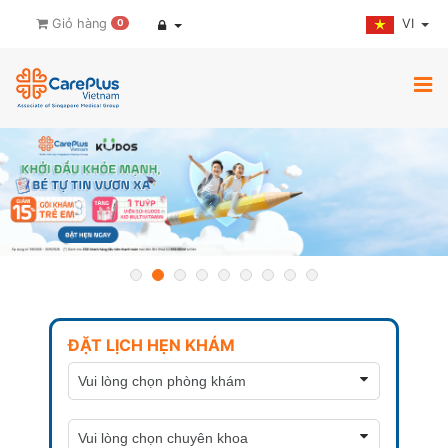
VI
Giỏ hàng
0
ĐẶT LỊCH HẸN KHÁM