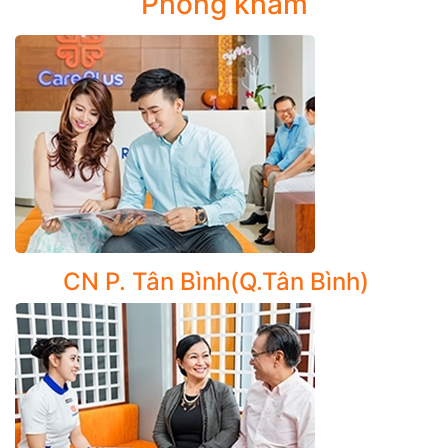
Phòng khám
vấn từ xa (Telemedicine).
CarePlus Cancer Center còn cung cấp dịch vụ hỗ trợ
chuyển bệnh điều trị tại Singapore với những thủ tục
đơn giản và nhanh chóng cùng chi phí hợp lý phù hợp
với mọi khả năng tài chính.
3.Khám sàng lọc, tầm soát sớm nguy cơ Ung thư
Thấu hiểu tầm quan trọng của việc phát hiện ung thư ở
giai đoạn sớm, CarePlus Cancer Center thiết kế các
chương trình tầm soát sàng lọc hiệu quả như:
CN P. Tân Bình(Q.Tân Bình)
Tầm soát ung thư thường gặp ở phụ nữ
Tầm soát ung thư dạ dày
Tầm soát ung thư cổ tử cung
Tầm soát ung thư vòm họng
Tầm soát ung thư phổi
Tầm soát ung thư vú
Tầm soát ung thư tuyến giáp