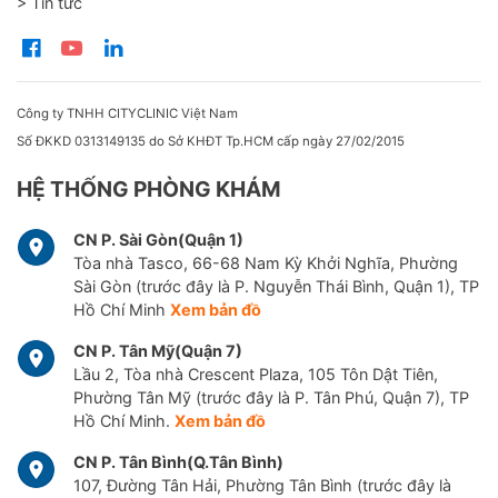
> Tin tức
Với đội ngũ bác sĩ và kỹ thuật viên giàu kinh nghiệm,
được đào tạo chuyên sâu, cùng cơ sở vật chất khang
trang, tiện nghi, CarePlus Cancer Center hy vọng sẽ
mang lại niềm tin lâu dài về một trung tâm chăm sóc
sức khỏe chuyên nghiệp cho bạn và cả gia đình.
Công ty TNHH CITYCLINIC Việt Nam
Số ĐKKD 0313149135 do Sở KHĐT Tp.HCM cấp ngày 27/02/2015
HỆ THỐNG PHÒNG KHÁM
CN P. Sài Gòn(Quận 1)
Tòa nhà Tasco, 66-68 Nam Kỳ Khởi Nghĩa, Phường
Sài Gòn (trước đây là P. Nguyễn Thái Bình, Quận 1), TP
Hồ Chí Minh
Xem bản đồ
CN P. Tân Mỹ(Quận 7)
Lầu 2, Tòa nhà Crescent Plaza, 105 Tôn Dật Tiên,
Phường Tân Mỹ (trước đây là P. Tân Phú, Quận 7), TP
Hồ Chí Minh.
Xem bản đồ
CN P. Tân Bình(Q.Tân Bình)
107, Đường Tân Hải, Phường Tân Bình (trước đây là