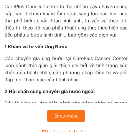
CarePlus Cancer Center là địa chỉ tin cậy chuyên cung
cấp các dịch vụ khám tầm soát sàng lọc các loại ung
thư phổ biến; chẩn đoán hình ảnh, tư vấn và theo dõi
điều trị, theo dõi sau phẫu thuật ung thư; thực hiện các
tiểu phẫu u bướu lành tính… bao gồm các dịch vụ:
1.Khám và tư vấn Ung Bướu
Các chuyên gia ung bướu tại CarePlus Cancer Center
luôn dành thời gian giải thích chi tiết về tình trạng sức
khỏe của bệnh nhân, các phương pháp điều trị và giải
đáp mọi thắc mắc của bệnh nhân.
2.Hội chẩn cùng chuyên gia nước ngoài
Đây là dịch vụ đặc biệt dành cho bệnh nhân có mong
muốn tham khảo thêm ý kiến về chẩn đoán, kế hoạch
Show more
điều trị hoặc tiên lượng bệnh với đội ngũ chuyên gia
tại Việt Nam hoặc với chuyên gia nước ngoài tại Trung
tâm Điều trị Ung thư Singapore thông qua hệ thống tư