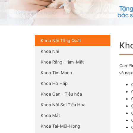
Khoa Nội Tổng Quát
Kho
Khoa Nhi
Khoa Răng-Hàm-Mặt
CarePl
Khoa Tim Mạch
và ngườ
Khoa Hô Hấp
Khoa Gan - Tiêu hóa
Khoa Nội Soi Tiêu Hóa
Khoa Mắt
Khoa Tai-Mũi-Họng