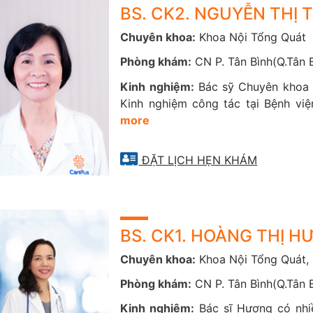
BS. CK2. NGUYỄN THỊ
Chuyên khoa:
Khoa Nội Tổng Quát
Phòng khám:
CN P. Tân Bình(Q.Tân 
Kinh nghiệm:
Bác sỹ Chuyên khoa 
Kinh nghiệm công tác tại Bệnh v
more
ĐẶT LỊCH HẸN KHÁM
BS. CK1. HOÀNG THỊ 
Chuyên khoa:
Khoa Nội Tổng Quát,
Phòng khám:
CN P. Tân Bình(Q.Tân 
Kinh nghiệm:
Bác sĩ Hương có nhi