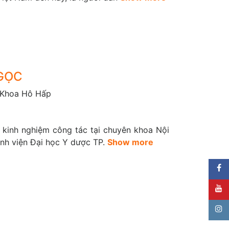
ruyền dịch, sơ cứu vết thương,…
NGỌC
 Khoa Hô Hấp
 kinh nghiệm công tác tại chuyên khoa Nội
ệnh viện Đại học Y dược TP.
Show more