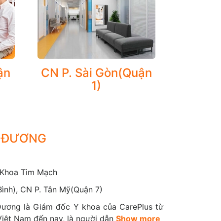
ận
CN P. Sài Gòn(Quận
 gồm:
1)
ng thư phổi, ung thư cổ tử cung, các bệnh ung thư
G ĐƯƠNG
 Khoa Tim Mạch
Bình), CN P. Tân Mỹ(Quận 7)
ự phòng các bệnh lý không lây nhiễm ở người lớn và
ương là Giám đốc Y khoa của CarePlus từ
Việt Nam đến nay, là người dẫn
Show more