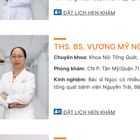
Các xét nghiệm cận lâm sàng, xét nghiệm máu
ĐẶT LỊCH HẸN KHÁM
Đo điện tim, siêu âm, chụp X-Quang
Tiêm ngừa vaccine
 thủ thuật có thể được thực hiện ngay tại Phòng khám CarePlus như: t
THS. BS. VƯƠNG MỸ 
Chuyên khoa:
Khoa Nội Tổng Quát,
Phòng khám:
CN P. Tân Mỹ(Quận 7)
Kinh nghiệm:
Bác sĩ Ngọc có nhiều
tổng quát bệnh viện Nguyễn Trãi, B
ĐẶT LỊCH HẸN KHÁM