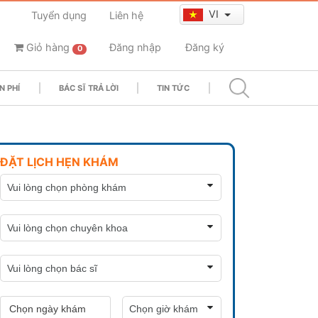
VI
Tuyển dụng
Liên hệ
Giỏ hàng
Đăng nhập
Đăng ký
0
N PHÍ
BÁC SĨ TRẢ LỜI
TIN TỨC
ĐẶT LỊCH HẸN KHÁM