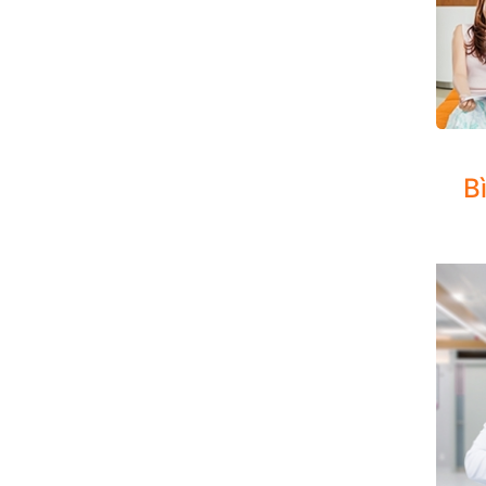
Chúng 
B
Ngoài 
người c