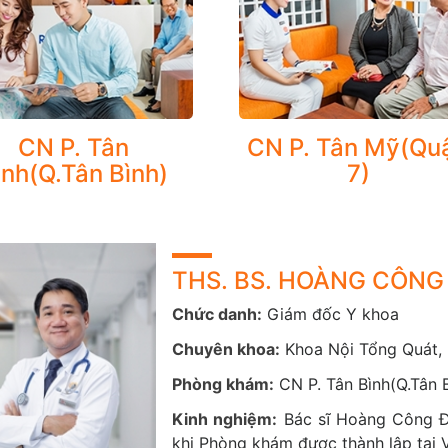
CN P. Tân
CN P. Tân Mỹ(Qu
tôi cung cấp nhiều gói khám tầm soát các bệnh nội khoa đa dạng, bao
ình(Q.Tân Bình)
7)
Gói khám sức khỏe tổng quát dành cho người lớn và trẻ em
Các gói khám tầm soát ung thư: ung thư toàn diện cho nam và nữ, u
thường gặp ở phụ nữ
Gói khám tầm soát phụ khoa
THS. BS. HOÀNG CÔN
Gói khám tầm soát tim mạch
Chức danh:
Giám đốc Y khoa
Gói khám tầm soát gan
Gói khám tầm soát Hen-COPD
Chuyên khoa:
Khoa Nội Tổng Quát,
Gói khám tiền hôn nhân, tiền mang thai, tiền sản
Phòng khám:
CN P. Tân Bình(Q.Tân 
ra, Phòng khám CarePlus còn hỗ trợ lập hồ sơ theo dõi và điều trị d
Kinh nghiệm:
Bác sĩ Hoàng Công Đ
ao tuổi, thông qua:
khi Phòng khám được thành lập tại 