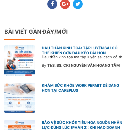
BÀI VIẾT GẦN ĐÂY/MỚI
ĐAU THẦN KINH TỌA: TẬP LUYỆN SAI CÓ
THỂ KHIẾN CƠN ĐAU KÉO DÀI HƠN
Đau thần kinh tọa mà tập luyện sai cách có thể khiến cơn đau trở nặng và kéo dài thời gian hồi phục. Tham khảo chia sẻ của Bác sĩ CarePlus để nắm các động tác cần tránh và có góc nhìn đúng về phương pháp điều trị phù hợp trong bài viết sau.
By
ThS. BS. CKI NGUYỄN VĂN HOÀNG TÂM
KHÁM SỨC KHỎE WORK PERMIT DỄ DÀNG
HƠN TẠI CAREPLUS
BẢO VỆ SỨC KHỎE TIÊU HÓA NGUỒN NHÂN
LỰC ĐÚNG LÚC (PHẦN 2): KHI NÀO DOANH