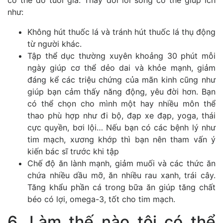
có thể do tuổi già. Thay đổi lối sống có thể giúp ích
như:
Không hút thuốc lá và tránh hút thuốc lá thụ động
từ người khác.
Tập thể dục thường xuyên khoảng 30 phút mỗi
ngày giúp cơ thể dẻo dai và khỏe mạnh, giảm
đáng kể các triệu chứng của mãn kinh cũng như
giúp bạn cảm thấy năng động, yêu đời hơn. Bạn
có thể chọn cho mình một hay nhiều môn thể
thao phù hợp như đi bộ, đạp xe đạp, yoga, thái
cực quyền, bơi lội… Nếu bạn có các bệnh lý như
tim mạch, xương khớp thì bạn nên tham vấn ý
kiến bác sĩ trước khi tập
Chế độ ăn lành mạnh, giảm muối và các thức ăn
chứa nhiều dầu mỡ, ăn nhiều rau xanh, trái cây.
Tăng khẩu phần cá trong bữa ăn giúp tăng chất
béo có lợi, omega-3, tốt cho tim mạch.
6. Làm thế nào tôi có thể