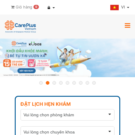
VI
Giỏ hàng
0
ĐẶT LỊCH HẸN KHÁM