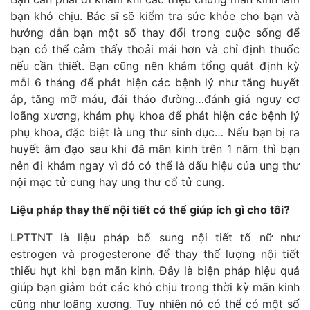
bạn khó chịu. Bác sĩ sẽ kiểm tra sức khỏe cho bạn và
hướng dẫn bạn một số thay đổi trong cuộc sống để
bạn có thể cảm thấy thoải mái hơn và chỉ định thuốc
nếu cần thiết. Bạn cũng nên khám tổng quát định kỳ
mỗi 6 tháng để phát hiện các bệnh lý như tăng huyết
áp, tăng mỡ máu, đái tháo đường…đánh giá nguy cơ
loãng xương, khám phụ khoa để phát hiện các bệnh lý
phụ khoa, đặc biệt là ung thư sinh dục… Nếu bạn bị ra
huyết âm đạo sau khi đã mãn kinh trên 1 năm thì bạn
nên đi khám ngay vì đó có thể là dấu hiệu của ung thư
nội mạc tử cung hay ung thư cổ tử cung.
Liệu pháp thay thế nội tiết có thể giúp ích gì cho tôi?
LPTTNT là liệu pháp bổ sung nội tiết tố nữ như
estrogen và progesterone để thay thế lượng nội tiết
thiếu hụt khi bạn mãn kinh. Đây là biện pháp hiệu quả
giúp bạn giảm bớt các khó chịu trong thời kỳ mãn kinh
cũng như loãng xương. Tuy nhiên nó có thể có một số