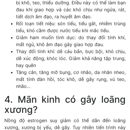
bị khô, teo, thiểu dưỡng. Điều này có thể làm bạn
đau khi giao hợp và các khó chịu như ngứa, rát,
tiết dịch âm đạo, ra huyết âm đạo.
Rối loạn tiết niệu: són tiểu, tiểu gắt, nhiễm trùng
tiểu, khó cầm được nước tiểu khi mắc tiểu.
Giảm ham muốn tình dục: do thay đổi tính khí,
mất ngủ, khô âm đạo gây giao hợp đau.
Thay đổi tính khí: dễ cáu bẳn, bực bội, khó chịu,
dễ xúc động, khóc lóc. Giảm khả năng tập trung,
hay quên
Tăng cân, tăng mỡ bụng, cơ nhão, da nhăn nheo,
mất tính đàn hồi, tóc khô, dễ gãy rụng, vú teo,
nhão…
4. Mãn kinh có gây loãng
xương?
Nồng độ estrogen suy giảm có thể dẫn đến loãng
xương, xương bị yếu, dễ gãy. Tuy nhiên tiến trình này