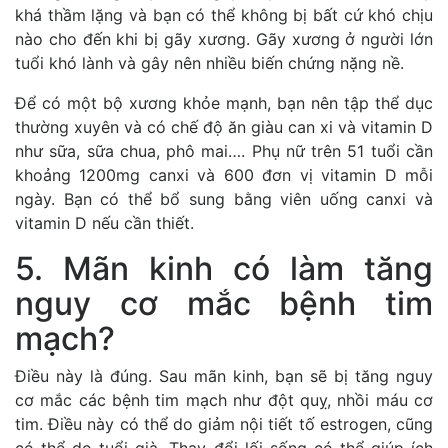
khá thầm lặng và bạn có thể không bị bất cứ khó chịu
nào cho đến khi bị gãy xương. Gãy xương ở người lớn
tuổi khó lành và gây nên nhiều biến chứng nặng nề.
Để có một bộ xương khỏe mạnh, bạn nên tập thể dục
thường xuyên và có chế độ ăn giàu can xi và vitamin D
như sữa, sữa chua, phô mai…. Phụ nữ trên 51 tuổi cần
khoảng 1200mg canxi và 600 đơn vị vitamin D mỗi
ngày. Bạn có thể bổ sung bằng viên uống canxi và
vitamin D nếu cần thiết.
5. Mãn kinh có làm tăng
nguy cơ mắc bệnh tim
mạch?
Điều này là đúng. Sau mãn kinh, bạn sẽ bị tăng nguy
cơ mắc các bệnh tim mạch như đột quỵ, nhồi máu cơ
tim. Điều này có thể do giảm nội tiết tố estrogen, cũng