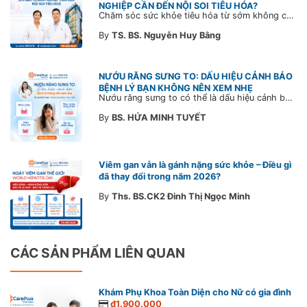
NGHIỆP CẦN ĐẾN NỘI SOI TIÊU HÓA?
Chăm sóc sức khỏe tiêu hóa từ sớm không chỉ giúp phát hiện bệnh kịp thời mà còn góp phần xây dựng đội ngũ khỏe mạnh, ổn định và gắn bó lâu dài. CarePlus sẵn sàng đồng hành cùng doanh nghiệp trong việc thiết kế chương trình chăm sóc sức khỏe phù hợp theo từng nhân sự, nhằm tối ưu hiệu quả đầu tư phúc lợi và phát triển nguồn nhân lực bền vững.
By
TS. BS. Nguyễn Huy Bằng
NƯỚU RĂNG SƯNG TO: DẤU HIỆU CẢNH BÁO
BỆNH LÝ BẠN KHÔNG NÊN XEM NHẸ
Nướu răng sưng to có thể là dấu hiệu cảnh báo bệnh lý răng miệng. Cùng Bác sĩ CarePlus tìm hiểu nguyên nhân, triệu chứng và thời điểm cần đi khám bác sĩ trong bài viết dưới đây.
By
BS. HỨA MINH TUYẾT
Viêm gan vẫn là gánh nặng sức khỏe – Điều gì
đã thay đổi trong năm 2026?
By
Ths. BS.CK2 Đinh Thị Ngọc Minh
CÁC SẢN PHẨM LIÊN QUAN
Khám Phụ Khoa Toàn Diện cho Nữ có gia đình
₫1.900.000