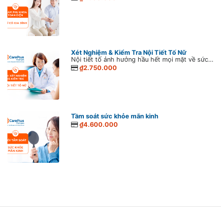
Xét Nghiệm & Kiểm Tra Nội Tiết Tố Nữ
Nội tiết tố ảnh hưởng hầu hết mọi mặt về sức khỏe, sắc đẹp và tinh thần của phụ nữ. Chính vì vậy, những rối loạn nội tiết tố dù trong thời gian ngắn cũng nên được chú ý đúng mức.
₫2.750.000
Tầm soát sức khỏe mãn kinh
₫4.600.000