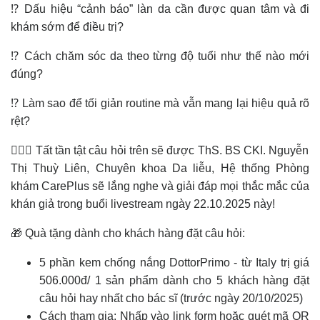
⁉️ Dấu hiệu “cảnh báo” làn da cần được quan tâm và đi
khám sớm để điều trị?
⁉️ Cách chăm sóc da theo từng độ tuổi như thế nào mới
đúng?
⁉️ Làm sao để tối giản routine mà vẫn mang lại hiệu quả rõ
rệt?
👩🏻‍⚕️ Tất tần tật câu hỏi trên sẽ được ThS. BS CKI. Nguyễn
Thị Thuỳ Liên, Chuyên khoa Da liễu, Hệ thống Phòng
khám CarePlus sẽ lắng nghe và giải đáp mọi thắc mắc của
khán giả trong buổi livestream ngày 22.10.2025 này!
🎁 Quà tặng dành cho khách hàng đặt câu hỏi:
5 phần kem chống nắng DottorPrimo - từ Italy trị giá
506.000đ/ 1 sản phẩm dành cho 5 khách hàng đặt
câu hỏi hay nhất cho bác sĩ (trước ngày 20/10/2025)
Cách tham gia: Nhấp vào link form hoặc quét mã QR