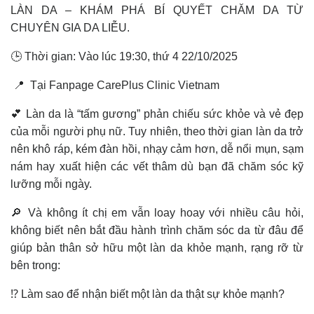
LÀN DA – KHÁM PHÁ BÍ QUYẾT CHĂM DA TỪ
CHUYÊN GIA DA LIỄU.
🕒 Thời gian: Vào lúc 19:30, thứ 4 22/10/2025
📍 Tại Fanpage CarePlus Clinic Vietnam
💕 Làn da là “tấm gương” phản chiếu sức khỏe và vẻ đẹp
của mỗi người phụ nữ. Tuy nhiên, theo thời gian làn da trở
nên khô ráp, kém đàn hồi, nhạy cảm hơn, dễ nổi mụn, sạm
nám hay xuất hiện các vết thâm dù bạn đã chăm sóc kỹ
lưỡng mỗi ngày.
🔎 Và không ít chị em vẫn loay hoay với nhiều câu hỏi,
không biết nên bắt đầu hành trình chăm sóc da từ đâu để
giúp bản thân sở hữu một làn da khỏe mạnh, rạng rỡ từ
bên trong:
⁉️ Làm sao để nhận biết một làn da thật sự khỏe mạnh?