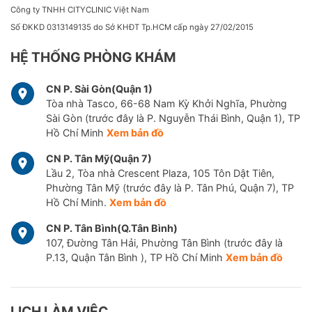
Công ty TNHH CITYCLINIC Việt Nam
Số ĐKKD 0313149135 do Sở KHĐT Tp.HCM cấp ngày 27/02/2015
HỆ THỐNG PHÒNG KHÁM
CN P. Sài Gòn(Quận 1)
Tòa nhà Tasco, 66-68 Nam Kỳ Khởi Nghĩa, Phường
Sài Gòn (trước đây là P. Nguyễn Thái Bình, Quận 1), TP
Hồ Chí Minh
Xem bản đồ
CN P. Tân Mỹ(Quận 7)
Lầu 2, Tòa nhà Crescent Plaza, 105 Tôn Dật Tiên,
Phường Tân Mỹ (trước đây là P. Tân Phú, Quận 7), TP
Hồ Chí Minh.
Xem bản đồ
CN P. Tân Bình(Q.Tân Bình)
107, Đường Tân Hải, Phường Tân Bình (trước đây là
P.13, Quận Tân Bình ), TP Hồ Chí Minh
Xem bản đồ
LỊCH LÀM VIỆC