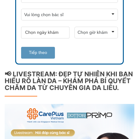
Tiếp theo
📢 LIVESTREAM: ĐẸP TỰ NHIÊN KHI BẠN
HIỂU RÕ LÀN DA – KHÁM PHÁ BÍ QUYẾT
CHĂM DA TỪ CHUYÊN GIA DA LIỄU.