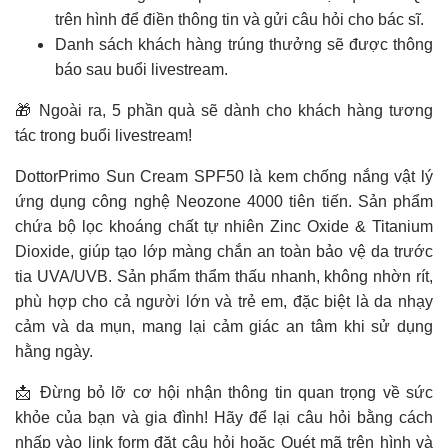
trên hình để điền thông tin và gửi câu hỏi cho bác sĩ.
Danh sách khách hàng trúng thưởng sẽ được thông
báo sau buổi livestream.
🎁 Ngoài ra, 5 phần quà sẽ dành cho khách hàng tương
tác trong buổi livestream!
DottorPrimo Sun Cream SPF50 là kem chống nắng vật lý
ứng dụng công nghệ Neozone 4000 tiên tiến. Sản phẩm
chứa bộ lọc khoáng chất tự nhiên Zinc Oxide & Titanium
Dioxide, giúp tạo lớp màng chắn an toàn bảo vệ da trước
tia UVA/UVB. Sản phẩm thẩm thấu nhanh, không nhờn rít,
phù hợp cho cả người lớn và trẻ em, đặc biệt là da nhạy
cảm và da mụn, mang lại cảm giác an tâm khi sử dụng
hằng ngày.
📩 Đừng bỏ lỡ cơ hội nhận thông tin quan trọng về sức
khỏe của bạn và gia đình! Hãy để lại câu hỏi bằng cách
nhấp vào link form đặt câu hỏi hoặc Quét mã trên hình và