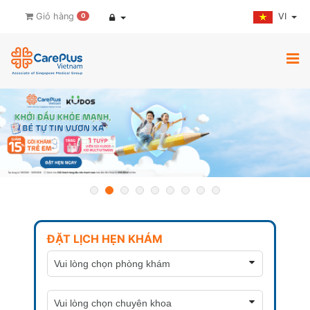
VI
Giỏ hàng
0
ĐẶT LỊCH HẸN KHÁM