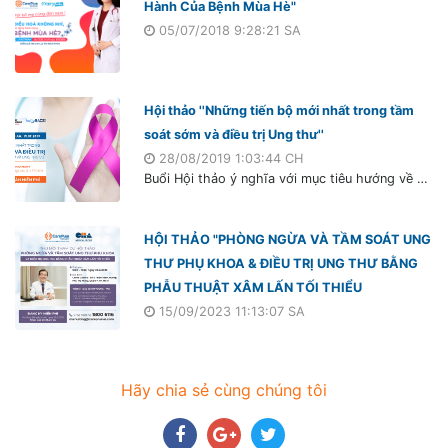
Hành Của Bệnh Mùa Hè"
05/07/2018 9:28:21 SA
Hội thảo ''Những tiến bộ mới nhất trong tầm
soát sớm và điều trị Ung thư''
28/08/2019 1:03:44 CH
Buổi Hội thảo ý nghĩa với mục tiêu hướng về cộng đồng, giúp mọi người hiểu rõ bản chất của căn bệnh được ví như bản án tử - Ung thư, cùng việc cập nhập những tiến bộ mới nhất của khoa học y học trong Tầm soát sớm và Điều trị hiệu quả các bệnh Ung thư thường gặp và đặc biệt là Ung thư vú.
HỘI THẢO "PHÒNG NGỪA VÀ TẦM SOÁT UNG
THƯ PHỤ KHOA & ĐIỀU TRỊ UNG THƯ BẰNG
PHẪU THUẬT XÂM LẤN TỐI THIỂU
15/09/2023 11:13:07 SA
Hãy chia sẻ cùng chúng tôi