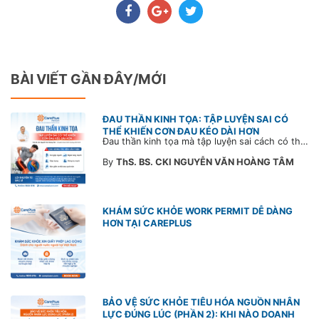
BÀI VIẾT GẦN ĐÂY/MỚI
ĐAU THẦN KINH TỌA: TẬP LUYỆN SAI CÓ
THỂ KHIẾN CƠN ĐAU KÉO DÀI HƠN
Đau thần kinh tọa mà tập luyện sai cách có thể khiến cơn đau trở nặng và kéo dài thời gian hồi phục. Tham khảo chia sẻ của Bác sĩ CarePlus để nắm các động tác cần tránh và có góc nhìn đúng về phương pháp điều trị phù hợp trong bài viết sau.
By
ThS. BS. CKI NGUYỄN VĂN HOÀNG TÂM
KHÁM SỨC KHỎE WORK PERMIT DỄ DÀNG
HƠN TẠI CAREPLUS
BẢO VỆ SỨC KHỎE TIÊU HÓA NGUỒN NHÂN
LỰC ĐÚNG LÚC (PHẦN 2): KHI NÀO DOANH