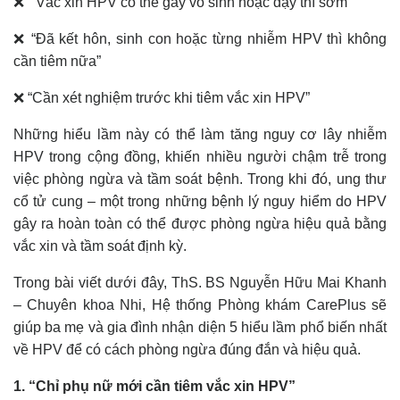
❌ “Vắc xin HPV có thể gây vô sinh hoặc dậy thì sớm”
❌ “Đã kết hôn, sinh con hoặc từng nhiễm HPV thì không
cần tiêm nữa”
❌ “Cần xét nghiệm trước khi tiêm vắc xin HPV”
Những hiểu lầm này có thể làm tăng nguy cơ lây nhiễm
HPV trong cộng đồng, khiến nhiều người chậm trễ trong
việc phòng ngừa và tầm soát bệnh. Trong khi đó, ung thư
cổ tử cung – một trong những bệnh lý nguy hiểm do HPV
gây ra hoàn toàn có thể được phòng ngừa hiệu quả bằng
vắc xin và tầm soát định kỳ.
Trong bài viết dưới đây, ThS. BS Nguyễn Hữu Mai Khanh
– Chuyên khoa Nhi, Hệ thống Phòng khám CarePlus sẽ
giúp ba mẹ và gia đình nhận diện 5 hiểu lầm phổ biến nhất
về HPV để có cách phòng ngừa đúng đắn và hiệu quả.
1. “Chỉ phụ nữ mới cần tiêm vắc xin HPV”