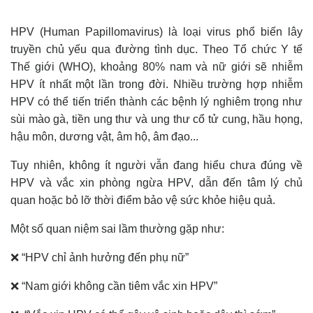
HPV (Human Papillomavirus) là loại virus phổ biến lây
truyền chủ yếu qua đường tình dục. Theo Tổ chức Y tế
Thế giới (WHO), khoảng 80% nam và nữ giới sẽ nhiễm
HPV ít nhất một lần trong đời. Nhiều trường hợp nhiễm
HPV có thể tiến triển thành các bệnh lý nghiêm trọng như
sùi mào gà, tiền ung thư và ung thư cổ tử cung, hầu họng,
hậu môn, dương vật, âm hộ, âm đạo...
Tuy nhiên, không ít người vẫn đang hiểu chưa đúng về
HPV và vắc xin phòng ngừa HPV, dẫn đến tâm lý chủ
quan hoặc bỏ lỡ thời điểm bảo vệ sức khỏe hiệu quả.
Một số quan niệm sai lầm thường gặp như:
❌ “HPV chỉ ảnh hưởng đến phụ nữ”
❌ “Nam giới không cần tiêm vắc xin HPV”