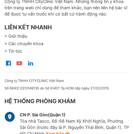
Công ty TNHH CityClinic Việt Nam. Những thông tin y khoa
trên trang web chỉ dùng để tham khảo, bạn nên liên hệ bác sĩ
để được tư vấn trước khi có bất cứ hành động nào.
LIÊN KẾT NHANH
> Giới thiệu
> Các chuyên khoa
> Tin tức
Công ty TNHH CITYCLINIC Việt Nam
Số ĐKKD 0313149135 do Sở KHĐT Tp.HCM cấp ngày 27/02/2015
HỆ THỐNG PHÒNG KHÁM
CN P. Sài Gòn(Quận 1)
Tòa nhà Tasco, 66-68 Nam Kỳ Khởi Nghĩa, Phường
Sài Gòn (trước đây là P. Nguyễn Thái Bình, Quận 1), TP
Hồ Chí Minh
Xem bản đồ