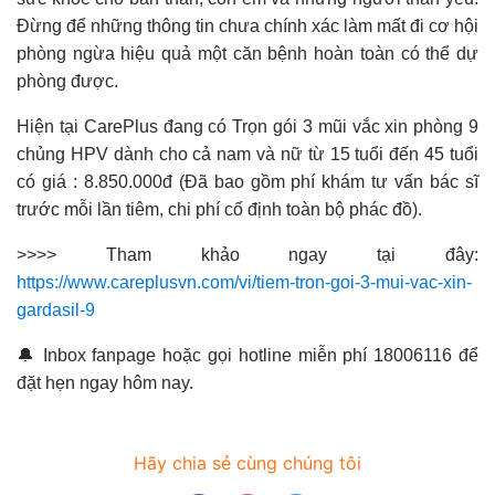
Đừng để những thông tin chưa chính xác làm mất đi cơ hội
phòng ngừa hiệu quả một căn bệnh hoàn toàn có thể dự
phòng được.
Hiện tại CarePlus đang có Trọn gói 3 mũi vắc xin phòng 9
chủng HPV dành cho cả nam và nữ từ 15 tuổi đến 45 tuổi
có giá : 8.850.000đ (Đã bao gồm phí khám tư vấn bác sĩ
trước mỗi lần tiêm, chi phí cố định toàn bộ phác đồ).
>>>> Tham khảo ngay tại đây:
https://www.careplusvn.com/vi/tiem-tron-goi-3-mui-vac-xin-
gardasil-9
🔔 Inbox fanpage hoặc gọi hotline miễn phí 18006116 để
đặt hẹn ngay hôm nay.
Hãy chia sẻ cùng chúng tôi