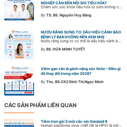
NGHIỆP CẦN ĐẾN NỘI SOI TIÊU HÓA?
Chăm sóc sức khỏe tiêu hóa từ sớm không chỉ giúp phát hiện bệnh kịp thời mà còn góp phần xây dựng đội ngũ khỏe mạnh, ổn định và gắn bó lâu dài. CarePlus sẵn sàng đồng hành cùng doanh nghiệp trong việc thiết kế chương trình chăm sóc sức khỏe phù hợp theo từng nhân sự, nhằm tối ưu hiệu quả đầu tư phúc lợi và phát triển nguồn nhân lực bền vững.
By
TS. BS. Nguyễn Huy Bằng
NƯỚU RĂNG SƯNG TO: DẤU HIỆU CẢNH BÁO
BỆNH LÝ BẠN KHÔNG NÊN XEM NHẸ
Nướu răng sưng to có thể là dấu hiệu cảnh báo bệnh lý răng miệng. Cùng Bác sĩ CarePlus tìm hiểu nguyên nhân, triệu chứng và thời điểm cần đi khám bác sĩ trong bài viết dưới đây.
By
BS. HỨA MINH TUYẾT
Viêm gan vẫn là gánh nặng sức khỏe – Điều gì
đã thay đổi trong năm 2026?
By
Ths. BS.CK2 Đinh Thị Ngọc Minh
CÁC SẢN PHẨM LIÊN QUAN
Tiêm trọn gói 3 mũi vắc-xin Gardasil 9
Human papilloma virus (viết tắt là HPV) là một loại vi rút gây u nhú ở người. Vi rút HPV lây lan phổ biến qua đường tình dục và nếu nhiễm vi rút dai dẳng có thể dẫn đến nhiều bệnh lý u nhú khác nhau, nguy hiểm nhất ở cả nam và nữ là ung thư sinh dục, hậu môn.