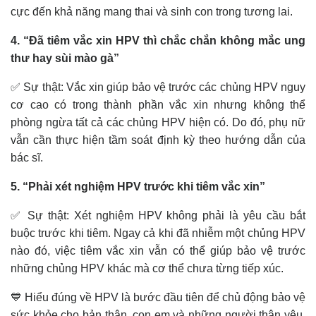
cực đến khả năng mang thai và sinh con trong tương lai.
4. “Đã tiêm vắc xin HPV thì chắc chắn không mắc ung
thư hay sùi mào gà”
✅ Sự thật: Vắc xin giúp bảo vệ trước các chủng HPV nguy
cơ cao có trong thành phần vắc xin nhưng không thể
phòng ngừa tất cả các chủng HPV hiện có. Do đó, phụ nữ
vẫn cần thực hiện tầm soát định kỳ theo hướng dẫn của
bác sĩ.
5. “Phải xét nghiệm HPV trước khi tiêm vắc xin”
✅ Sự thật: Xét nghiệm HPV không phải là yêu cầu bắt
buộc trước khi tiêm. Ngay cả khi đã nhiễm một chủng HPV
nào đó, việc tiêm vắc xin vẫn có thể giúp bảo vệ trước
những chủng HPV khác mà cơ thể chưa từng tiếp xúc.
💙 Hiểu đúng về HPV là bước đầu tiên để chủ động bảo vệ
sức khỏe cho bản thân, con em và những người thân yêu.