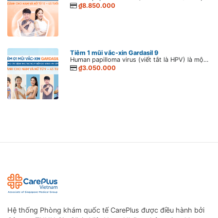
₫8.850.000
Tiêm 1 mũi vắc-xin Gardasil 9
Human papilloma virus (viết tắt là HPV) là một loại vi rút gây u nhú ở người. Vi rút HPV lây lan phổ biến qua đường tình dục và nếu nhiễm vi rút dai dẳng có thể dẫn đến nhiều bệnh lý u nhú khác nhau, nguy hiểm nhất ở cả nam và nữ là ung thư sinh dục, hậu môn.
₫3.050.000
Hệ thống Phòng khám quốc tế CarePlus được điều hành bởi