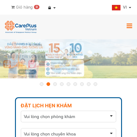
VI
Giỏ hàng
0
ĐẶT LỊCH HẸN KHÁM