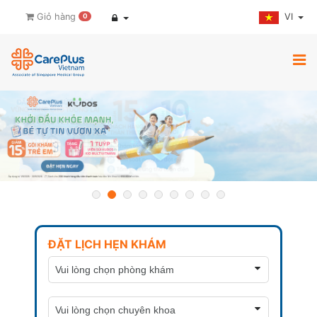
VI
Giỏ hàng
0
ĐẶT LỊCH HẸN KHÁM