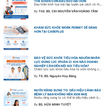
THỂ KHIẾN CƠN ĐAU KÉO DÀI HƠN
Đau thần kinh tọa mà tập luyện sai cách có thể khiến cơn đau trở nặng và kéo dài thời gian hồi phục. Tham khảo chia sẻ của Bác sĩ CarePlus để nắm các động tác cần tránh và có góc nhìn đúng về phương pháp điều trị phù hợp trong bài viết sau.
By
ThS. BS. CKI NGUYỄN VĂN HOÀNG TÂM
KHÁM SỨC KHỎE WORK PERMIT DỄ DÀNG
HƠN TẠI CAREPLUS
BẢO VỆ SỨC KHỎE TIÊU HÓA NGUỒN NHÂN
LỰC ĐÚNG LÚC (PHẦN 2): KHI NÀO DOANH
NGHIỆP CẦN ĐẾN NỘI SOI TIÊU HÓA?
Chăm sóc sức khỏe tiêu hóa từ sớm không chỉ giúp phát hiện bệnh kịp thời mà còn góp phần xây dựng đội ngũ khỏe mạnh, ổn định và gắn bó lâu dài. CarePlus sẵn sàng đồng hành cùng doanh nghiệp trong việc thiết kế chương trình chăm sóc sức khỏe phù hợp theo từng nhân sự, nhằm tối ưu hiệu quả đầu tư phúc lợi và phát triển nguồn nhân lực bền vững.
By
TS. BS. Nguyễn Huy Bằng
NƯỚU RĂNG SƯNG TO: DẤU HIỆU CẢNH BÁO
BỆNH LÝ BẠN KHÔNG NÊN XEM NHẸ
Nướu răng sưng to có thể là dấu hiệu cảnh báo bệnh lý răng miệng. Cùng Bác sĩ CarePlus tìm hiểu nguyên nhân, triệu chứng và thời điểm cần đi khám bác sĩ trong bài viết dưới đây.
By
BS. HỨA MINH TUYẾT