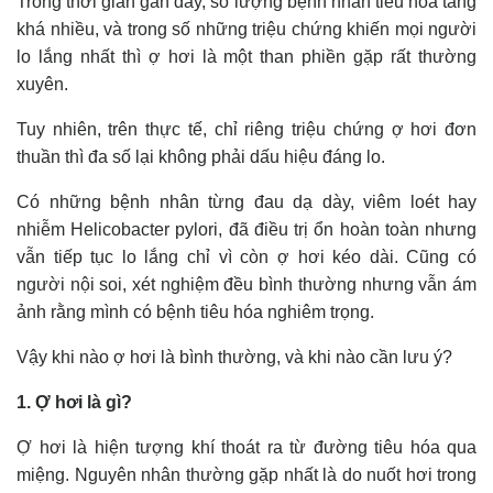
Trong thời gian gần đây, số lượng bệnh nhân tiêu hóa tăng
khá nhiều, và trong số những triệu chứng khiến mọi người
lo lắng nhất thì ợ hơi là một than phiền gặp rất thường
xuyên.
Tuy nhiên, trên thực tế, chỉ riêng triệu chứng ợ hơi đơn
thuần thì đa số lại không phải dấu hiệu đáng lo.
Có những bệnh nhân từng đau dạ dày, viêm loét hay
nhiễm Helicobacter pylori, đã điều trị ổn hoàn toàn nhưng
vẫn tiếp tục lo lắng chỉ vì còn ợ hơi kéo dài. Cũng có
người nội soi, xét nghiệm đều bình thường nhưng vẫn ám
ảnh rằng mình có bệnh tiêu hóa nghiêm trọng.
Vậy khi nào ợ hơi là bình thường, và khi nào cần lưu ý?
1. Ợ hơi là gì?
Ợ hơi là hiện tượng khí thoát ra từ đường tiêu hóa qua
miệng. Nguyên nhân thường gặp nhất là do nuốt hơi trong