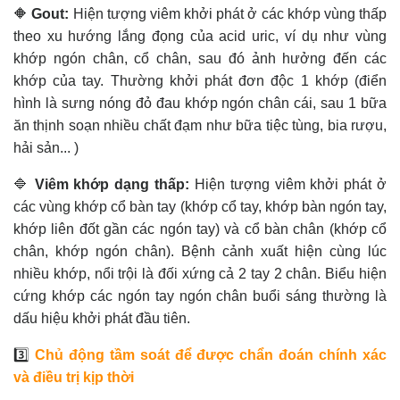
🔶
Gout:
Hiện tượng viêm khởi phát ở các khớp vùng thấp
theo xu hướng lắng đọng của acid uric, ví dụ như vùng
khớp ngón chân, cổ chân, sau đó ảnh hưởng đến các
khớp của tay. Thường khởi phát đơn độc 1 khớp (điển
hình là sưng nóng đỏ đau khớp ngón chân cái, sau 1 bữa
ăn thịnh soạn nhiều chất đạm như bữa tiệc tùng, bia rượu,
hải sản... )
🔷
Viêm khớp dạng thấp:
Hiện tượng viêm khởi phát ở
các vùng khớp cổ bàn tay (khớp cổ tay, khớp bàn ngón tay,
khớp liên đốt gần các ngón tay) và cổ bàn chân (khớp cổ
chân, khớp ngón chân). Bệnh cảnh xuất hiện cùng lúc
nhiều khớp, nổi trội là đối xứng cả 2 tay 2 chân. Biểu hiện
cứng khớp các ngón tay ngón chân buổi sáng thường là
dấu hiệu khởi phát đầu tiên.
3️⃣
Chủ động tầm soát để được chẩn đoán chính xác
và điều trị kịp thời