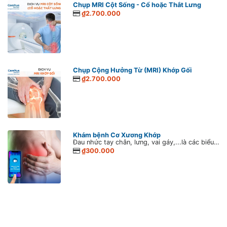
Chụp MRI Cột Sống - Cổ hoặc Thắt Lưng
₫2.700.000
Chụp Cộng Hưởng Từ (MRI) Khớp Gối
₫2.700.000
Khám bệnh Cơ Xương Khớp
Đau nhức tay chân, lưng, vai gáy,...là các biểu hiện thường gặp của bệnh Cơ xương khớp. Dịch vụ khám tư vấn từ xa các bệnh Cơ xương khớp giúp kết nối người bệnh với các bác sĩ Nội Tổng quát tận tâm và giàu kinh nghiệm hàng đầu của CarePlus. Bác sĩ sẽ thăm khám, hướng dẫn các biện pháp chăm sóc đúng cách và tư vấn cụ thể để người bệnh cám thấy an tâm hơn trong giai đoạn giãn cách xã hội vì Covid-19.
₫300.000