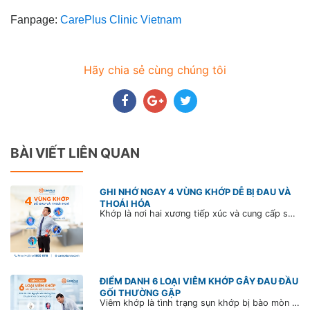
Fanpage:
CarePlus Clinic Vietnam
Hãy chia sẻ cùng chúng tôi
BÀI VIẾT LIÊN QUAN
GHI NHỚ NGAY 4 VÙNG KHỚP DỄ BỊ ĐAU VÀ
THOÁI HÓA
Khớp là nơi hai xương tiếp xúc và cung cấp sự linh hoạt cũng như khả năng tạo ra chuyển động cho cơ thể con người. Thực tế, đau khớp có thể xảy ra ở nhiều vị trí trên cơ thể, nhưng những khớp phải chịu áp lực lớn hoặc hoạt động nhiều thường có nguy cơ bị đau và thoái hóa cao hơn.
ĐIỂM DANH 6 LOẠI VIÊM KHỚP GÂY ĐAU ĐẦU
GỐI THƯỜNG GẶP
Viêm khớp là tình trạng sụn khớp bị bào mòn khiến khớp xương ma sát nhiều với nhau, gây sưng và đau khớp dữ dội. Tìm hiểu ngay 6 loại viêm khớp gây đau đầu gối thường gặp để biết cách phòng tránh và cải thiện bệnh hiệu quả.