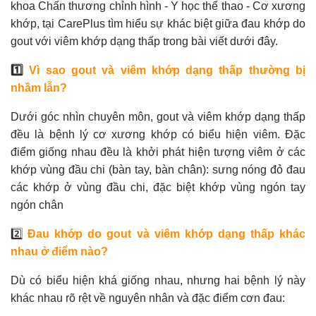
khoa Chấn thương chỉnh hình - Y học thể thao - Cơ xương
khớp, tại CarePlus tìm hiểu sự khác biệt giữa đau khớp do
gout với viêm khớp dạng thấp trong bài viết dưới đây.
1️⃣
Vì sao gout và viêm khớp dạng thấp thường bị
nhầm lẫn?
Dưới góc nhìn chuyên môn, gout và viêm khớp dạng thấp
đều là bệnh lý cơ xương khớp có biểu hiện viêm. Đặc
điểm giống nhau đều là khởi phát hiện tượng viêm ở các
khớp vùng đầu chi (bàn tay, bàn chân): sưng nóng đỏ đau
các khớp ở vùng đầu chi, đặc biệt khớp vùng ngón tay
ngón chân
2️⃣
Đau khớp do gout và viêm khớp dạng thấp khác
nhau ở điểm nào?
Dù có biểu hiện khá giống nhau, nhưng hai bệnh lý này
khác nhau rõ rệt về nguyên nhân và đặc điểm cơn đau: