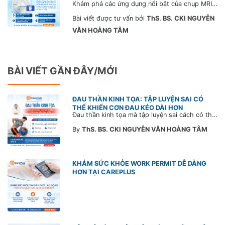
Khám phá các ứng dụng nổi bật của chụp MRI trong chẩn đoán và theo dõi điều trị bệnh lý cơ xương khớp. Công nghệ MRI tích hợp trí tuệ nhân tạo AI tại CarePlus giúp khảo sát chi tiết cơ, khớp và cột sống nhanh chóng, chính xác, nhẹ nhàng, hỗ trợ phát hiện sớm tổn thương và theo dõi điều trị hiệu quả.
Bài viết được tư vấn bởi
ThS. BS. CKI NGUYỄN
VĂN HOÀNG TÂM
BÀI VIẾT GẦN ĐÂY/MỚI
ĐAU THẦN KINH TỌA: TẬP LUYỆN SAI CÓ
THỂ KHIẾN CƠN ĐAU KÉO DÀI HƠN
Đau thần kinh tọa mà tập luyện sai cách có thể khiến cơn đau trở nặng và kéo dài thời gian hồi phục. Tham khảo chia sẻ của Bác sĩ CarePlus để nắm các động tác cần tránh và có góc nhìn đúng về phương pháp điều trị phù hợp trong bài viết sau.
By
ThS. BS. CKI NGUYỄN VĂN HOÀNG TÂM
KHÁM SỨC KHỎE WORK PERMIT DỄ DÀNG
HƠN TẠI CAREPLUS