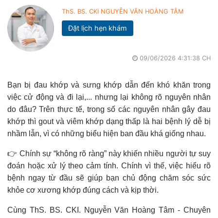
ThS. BS. CKI NGUYỄN VĂN HOÀNG TÂM
Đặt lịch hẹn khám
09/06/2026 4:31:38 CH
Bạn bị đau khớp và sưng khớp dẫn đến khó khăn trong
việc cử động và đi lại,... nhưng lại không rõ nguyên nhân
do đâu? Trên thực tế, trong số các nguyên nhân gây đau
khớp thì gout và viêm khớp dạng thấp là hai bệnh lý dễ bị
nhầm lẫn, vì có những biểu hiện ban đầu khá giống nhau.
👉 Chính sự “không rõ ràng” này khiến nhiều người tự suy
đoán hoặc xử lý theo cảm tính. Chính vì thế, việc hiểu rõ
bệnh ngay từ đầu sẽ giúp bạn chủ động chăm sóc sức
khỏe cơ xương khớp đúng cách và kịp thời.
Cùng ThS. BS. CKI. Nguyễn Văn Hoàng Tâm - Chuyên