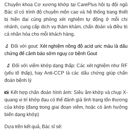
Chuyên khoa Cơ xương khớp tại CarePlus hội tụ đội ngũ
Bác sĩ có trình độ chuyên môn cao và hệ thống trang thiết
bị hiện đại cùng phòng xét nghiệm tự động ở mỗi chi
nhánh, cung cấp dịch vụ thăm khám, chẩn đoán và điều trị
cá nhân hóa cho mỗi khách hàng.
🔬 Đối với gout:
Xét nghiệm nồng độ acid uric máu là dấu
chứng để cảnh báo sớm nguy cơ bệnh Gout
🔬 Đối với viêm khớp dạng thấp: Các xét nghiệm như RF
(yếu tố thấp), hay Anti-CCP là các dấu chứng giúp chẩn
đoán bệnh lý
📸 Kết hợp chẩn đoán hình ảnh: Siêu âm khớp và chụp X-
quang vị trí khớp đau có thể đánh giá tình trạng tổn thương
của khớp (đang trong giai đoạn viêm, hoặc có ảnh hưởng
biến dạng khớp)
Dựa trên kết quả, Bác sĩ sẽ: