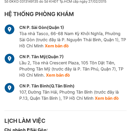
Số ĐKKD 0313149135 do Sở KHĐT Tp.HCM cấp ngày 27/02/2015
HỆ THỐNG PHÒNG KHÁM
CN P. Sài Gòn(Quận 1)
Tòa nhà Tasco, 66-68 Nam Kỳ Khởi Nghĩa, Phường
Sài Gòn (trước đây là P. Nguyễn Thái Bình, Quận 1), TP
Hồ Chí Minh
Xem bản đồ
CN P. Tân Mỹ(Quận 7)
Lầu 2, Tòa nhà Crescent Plaza, 105 Tôn Dật Tiên,
Phường Tân Mỹ (trước đây là P. Tân Phú, Quận 7), TP
Hồ Chí Minh.
Xem bản đồ
CN P. Tân Bình(Q.Tân Bình)
107, Đường Tân Hải, Phường Tân Bình (trước đây là
P.13, Quận Tân Bình ), TP Hồ Chí Minh
Xem bản đồ
LỊCH LÀM VIỆC
Chi nhánh P.Sài Gòn: