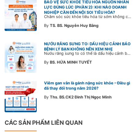
BẢO VỆ SỨC KHỎE TIÊU HÓA NGUỒN NHÂN
LỰC ĐÚNG LÚC (PHẦN 2): KHI NÀO DOANH
NGHIỆP CẦN ĐẾN NỘI SOI TIÊU HÓA?
Chăm sóc sức khỏe tiêu hóa từ sớm không chỉ giúp phát hiện bệnh kịp thời mà còn góp phần xây dựng đội ngũ khỏe mạnh, ổn định và gắn bó lâu dài. CarePlus sẵn sàng đồng hành cùng doanh nghiệp trong việc thiết kế chương trình chăm sóc sức khỏe phù hợp theo từng nhân sự, nhằm tối ưu hiệu quả đầu tư phúc lợi và phát triển nguồn nhân lực bền vững.
By
TS. BS. Nguyễn Huy Bằng
NƯỚU RĂNG SƯNG TO: DẤU HIỆU CẢNH BÁO
BỆNH LÝ BẠN KHÔNG NÊN XEM NHẸ
Nướu răng sưng to có thể là dấu hiệu cảnh báo bệnh lý răng miệng. Cùng Bác sĩ CarePlus tìm hiểu nguyên nhân, triệu chứng và thời điểm cần đi khám bác sĩ trong bài viết dưới đây.
By
BS. HỨA MINH TUYẾT
Viêm gan vẫn là gánh nặng sức khỏe – Điều gì
đã thay đổi trong năm 2026?
By
Ths. BS.CK2 Đinh Thị Ngọc Minh
CÁC SẢN PHẨM LIÊN QUAN