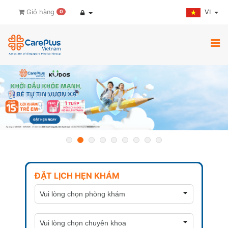
VI
Giỏ hàng
0
ĐẶT LỊCH HẸN KHÁM