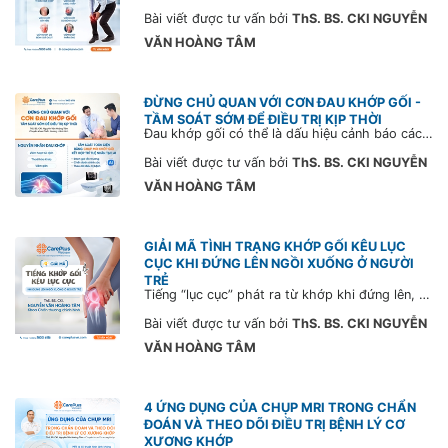
Bài viết được tư vấn bởi
ThS. BS. CKI NGUYỄN
VĂN HOÀNG TÂM
ĐỪNG CHỦ QUAN VỚI CƠN ĐAU KHỚP GỐI -
TẦM SOÁT SỚM ĐỂ ĐIỀU TRỊ KỊP THỜI
Đau khớp gối có thể là dấu hiệu cảnh báo các bệnh lý như thoái hóa khớp, viêm gân hoặc viêm túi hoạt dịch. Chủ động tầm soát toàn diện bằng Chụp MRI khớp gối ngay hôm nay để chẩn đoán chính xác tình trạng bệnh lý và đánh giá mức độ tổn thương, thậm chí phát hiện khối u hoặc tổn thương xương nếu có.
Bài viết được tư vấn bởi
ThS. BS. CKI NGUYỄN
VĂN HOÀNG TÂM
GIẢI MÃ TÌNH TRẠNG KHỚP GỐI KÊU LỤC
CỤC KHI ĐỨNG LÊN NGỒI XUỐNG Ở NGƯỜI
TRẺ
Tiếng “lục cục” phát ra từ khớp khi đứng lên, ngồi xuống tưởng chừng vô hại nhưng lại có thể là dấu hiệu cảnh báo sớm vấn đề xương khớp, đặc biệt ở người trẻ tuổi ít vận động. Cùng CarePlus tìm hiểu nguyên nhân và cách phòng ngừa hiệu quả trong bài viết sau.
Bài viết được tư vấn bởi
ThS. BS. CKI NGUYỄN
VĂN HOÀNG TÂM
4 ỨNG DỤNG CỦA CHỤP MRI TRONG CHẨN
ĐOÁN VÀ THEO DÕI ĐIỀU TRỊ BỆNH LÝ CƠ
XƯƠNG KHỚP