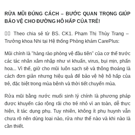
RỬA MŨI ĐÚNG CÁCH – BƯỚC QUAN TRỌNG GIÚP
BẢO VỆ CHO ĐƯỜNG HÔ HẤP CỦA TRẺ!
👩‍⚕️ Theo chia sẻ từ BS. CK1. Phạm Thị Thùy Trang –
Trưởng khoa Nhi tại Hệ thống Phòng khám CarePlus:
Mũi chính là "hàng rào phòng vệ đầu tiên" của cơ thể trước
các tác nhân xâm nhập như vi khuẩn, virus, bụi mịn, phấn
hoa... Vì thế, giữ cho mũi luôn sạch sẽ và thông thoáng là
cách đơn giản nhưng hiệu quả để bảo vệ hệ hô hấp của
trẻ, đặc biệt trong mùa bệnh và thời tiết chuyển mùa.
Rửa mũi bằng nước muối sinh lý chính là phương pháp
được khuyến cáo rộng rãi cho trẻ nhỏ vì an toàn, dễ thực
hiện, ít tác dụng phụ. Tuy nhiên, không ít phụ huynh vẫn
chưa rõ nên dùng loại nào, rửa như thế nào và khi nào là
cần thiết.