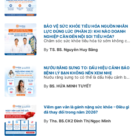
BẢO VỆ SỨC KHỎE TIÊU HÓA NGUỒN NHÂN
LỰC ĐÚNG LÚC (PHẦN 2): KHI NÀO DOANH
NGHIỆP CẦN ĐẾN NỘI SOI TIÊU HÓA?
Chăm sóc sức khỏe tiêu hóa từ sớm không chỉ giúp phát hiện bệnh kịp thời mà còn góp phần xây dựng đội ngũ khỏe mạnh, ổn định và gắn bó lâu dài. CarePlus sẵn sàng đồng hành cùng doanh nghiệp trong việc thiết kế chương trình chăm sóc sức khỏe phù hợp theo từng nhân sự, nhằm tối ưu hiệu quả đầu tư phúc lợi và phát triển nguồn nhân lực bền vững.
By
TS. BS. Nguyễn Huy Bằng
NƯỚU RĂNG SƯNG TO: DẤU HIỆU CẢNH BÁO
BỆNH LÝ BẠN KHÔNG NÊN XEM NHẸ
Nướu răng sưng to có thể là dấu hiệu cảnh báo bệnh lý răng miệng. Cùng Bác sĩ CarePlus tìm hiểu nguyên nhân, triệu chứng và thời điểm cần đi khám bác sĩ trong bài viết dưới đây.
By
BS. HỨA MINH TUYẾT
Viêm gan vẫn là gánh nặng sức khỏe – Điều gì
đã thay đổi trong năm 2026?
By
Ths. BS.CK2 Đinh Thị Ngọc Minh