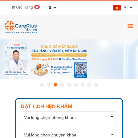
VI
Giỏ hàng
0
ĐẶT LỊCH HẸN KHÁM