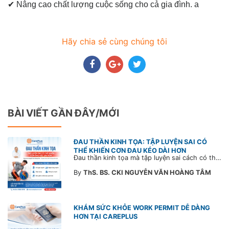
✔ Nâng cao chất lượng cuộc sống cho cả gia đình. a
Hãy chia sẻ cùng chúng tôi
BÀI VIẾT GẦN ĐÂY/MỚI
ĐAU THẦN KINH TỌA: TẬP LUYỆN SAI CÓ
THỂ KHIẾN CƠN ĐAU KÉO DÀI HƠN
Đau thần kinh tọa mà tập luyện sai cách có thể khiến cơn đau trở nặng và kéo dài thời gian hồi phục. Tham khảo chia sẻ của Bác sĩ CarePlus để nắm các động tác cần tránh và có góc nhìn đúng về phương pháp điều trị phù hợp trong bài viết sau.
By
ThS. BS. CKI NGUYỄN VĂN HOÀNG TÂM
KHÁM SỨC KHỎE WORK PERMIT DỄ DÀNG
HƠN TẠI CAREPLUS