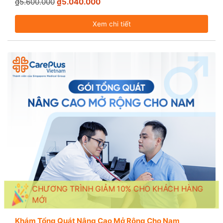
₫5.600.000
₫5.040.000
Xem chi tiết
CHƯƠNG TRÌNH GIẢM 10% CHO KHÁCH HÀNG
MỚI
Khám Tổng Quát Nâng Cao Mở Rộng Cho Nam