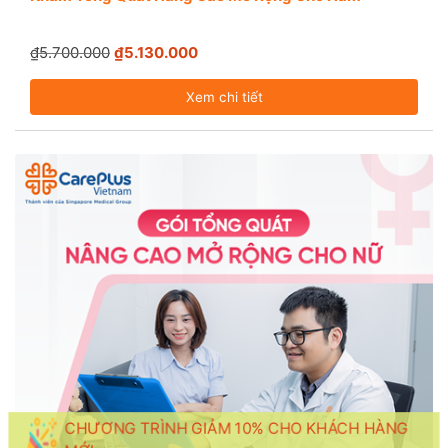
₫5.700.000
₫5.130.000
Xem chi tiết
CHƯƠNG TRÌNH GIẢM 10% CHO KHÁCH HÀNG