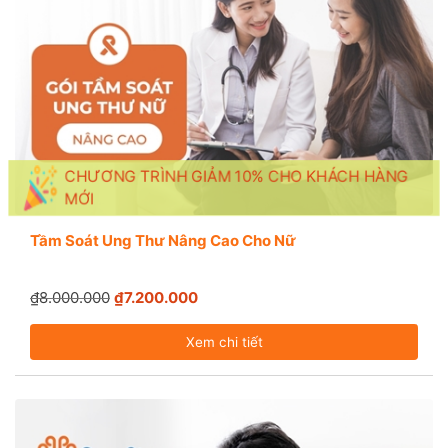
CHƯƠNG TRÌNH GIẢM 10% CHO KHÁCH HÀNG
MỚI
Tầm Soát Ung Thư Nâng Cao Cho Nữ
₫8.000.000
₫7.200.000
Xem chi tiết