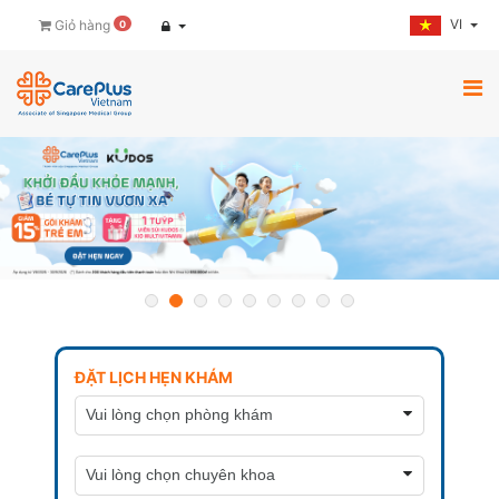
VI
Giỏ hàng
0
ĐẶT LỊCH HẸN KHÁM