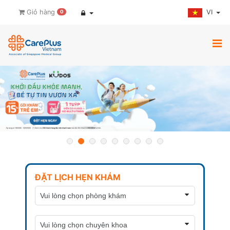
VI
Giỏ hàng
0
ĐẶT LỊCH HẸN KHÁM