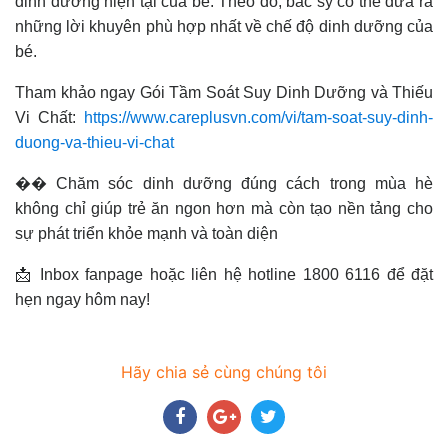
dinh dưỡng hiện tại của bé. Theo đó, bác sỹ có thể đưa ra
những lời khuyên phù hợp nhất về chế độ dinh dưỡng của
bé.
Tham khảo ngay Gói Tầm Soát Suy Dinh Dưỡng và Thiếu
Vi Chất:
https://www.careplusvn.com/vi/tam-soat-suy-dinh-
duong-va-thieu-vi-chat
�� Chăm sóc dinh dưỡng đúng cách trong mùa hè
không chỉ giúp trẻ ăn ngon hơn mà còn tạo nền tảng cho
sự phát triển khỏe mạnh và toàn diện
📩 Inbox fanpage hoặc liên hệ hotline 1800 6116 để đặt
hẹn ngay hôm nay!
Hãy chia sẻ cùng chúng tôi