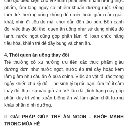
cao tạo điều kiện cho vi khuẩn phát triển nhanh trong thực
phẩm, làm tăng nguy cơ nhiễm khuẩn đường ruột. Đồng
thời, trẻ thường uống không đủ nước hoặc giảm cảm giác
khát, nhịn đi tiêu do mải chơi dẫn đến táo bón. Bên cạnh
đó, việc thay đổi thói quen ăn uống như sử dụng nhiều đồ
lạnh, nước ngọt cũng góp phần làm rối loạn chức năng
tiêu hóa, khiến trẻ dễ đầy bụng và chán ăn.
4. Thói quen ăn uống thay đổi
Trẻ thường có xu hướng ưu tiên các thực phẩm giàu
đường đơn như nước ngọt, nước ép trái cây hoặc kem
làm giảm nhu cầu ăn ở bữa chính. Việc ăn vặt rải rác trong
ngày khiến chu kỳ đói – no sinh lý bị rối loạn, làm trẻ ít cảm
thấy đói thực sự vào giờ ăn. Về lâu dài, tình trạng này góp
phần duy trì vòng xoắn biếng ăn và làm giảm chất lượng
khẩu phần dinh dưỡng.
II. GIẢI PHÁP GIÚP TRẺ ĂN NGON – KHỎE MẠNH
TRONG MÙA HÈ