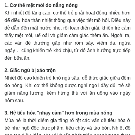
1. Cơ thể mệt mỏi do nắng nóng
Khi nhiệt độ tăng cao, cơ thể trẻ phải hoạt động nhiều hơn
để điều hòa thân nhiệt thông qua việc tiết mồ hôi. Điều này
dễ dẫn đến mất nước nhẹ, rối loạn điện giải, khiến trẻ cảm
thấy mệt mỏi, uể oải và giảm cảm giác thèm ăn. Ngoài ra,
các vấn đề thường gặp như rôm sảy, viêm da, ngứa
ngáy… cũng khiến trẻ khó chịu, từ đó ảnh hưởng trực tiếp
đến bữa ăn.
2. Giấc ngủ bị xáo trộn
Nhiệt độ cao khiến trẻ khó ngủ sâu, dễ thức giấc giữa đêm
do nóng. Khi cơ thể không được nghỉ ngơi đầy đủ, trẻ sẽ
giảm năng lượng, kém hứng thú với ăn uống vào ngày
hôm sau.
3. Hệ tiêu hóa “nhạy cảm” hơn trong mùa nóng
Mùa hè là thời điểm gia tăng rõ rệt các vấn đề tiêu hóa ở
trẻ như ngộ độc thực phẩm, tiêu chảy và táo bón. Nhiệt độ