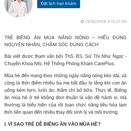
Đặt lịch hẹn khám
13/05/2026 4:12:21 CH
TRẺ BIẾNG ĂN MÙA NẮNG NÓNG – HIỂU ĐÚNG
NGUYÊN NHÂN, CHĂM SÓC ĐÚNG CÁCH
Bài viết được tham vấn bởi ThS. BS. Sử Thị Như Ngọc -
Chuyên Khoa Nhi, Hệ Thống Phòng Khám CarePlus.
Mùa hè đến mang theo những ngày nắng nóng kéo dài, và
cũng là thời điểm nhiều ba mẹ bắt đầu lo lắng khi con ăn
uống kém hơn, lười ăn, thậm chí bỏ bữa. Thực tế, Biếng
ăn mùa hè ở trẻ không đơn thuần là vấn đề hành vi, mà
thường là biểu hiện của rối loạn chức năng tiêu hóa tạm
thời liên quan đến nhiều thay đổi sinh lý và môi trường.
I. VÌ SAO TRẺ DỄ BIẾNG ĂN VÀO MÙA HÈ?