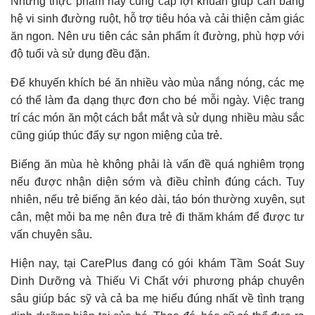
Những thực phẩm này cung cấp lợi khuẩn giúp cân bằng
hệ vi sinh đường ruột, hỗ trợ tiêu hóa và cải thiện cảm giác
ăn ngon. Nên ưu tiên các sản phẩm ít đường, phù hợp với
độ tuổi và sử dụng đều đặn.
Để khuyến khích bé ăn nhiều vào mùa nắng nóng, các mẹ
có thể làm đa dạng thực đơn cho bé mỗi ngày. Việc trang
trí các món ăn một cách bắt mắt và sử dụng nhiều màu sắc
cũng giúp thúc đẩy sự ngon miệng của trẻ.
Biếng ăn mùa hè không phải là vấn đề quá nghiêm trọng
nếu được nhận diện sớm và điều chỉnh đúng cách. Tuy
nhiên, nếu trẻ biếng ăn kéo dài, táo bón thường xuyên, sụt
cân, mệt mỏi ba mẹ nên đưa trẻ đi thăm khám để được tư
vấn chuyên sâu.
Hiện nay, tại CarePlus đang có gói khám Tầm Soát Suy
Dinh Dưỡng và Thiếu Vi Chất với phương pháp chuyên
sâu giúp bác sỹ và cả ba mẹ hiểu đúng nhất về tình trạng