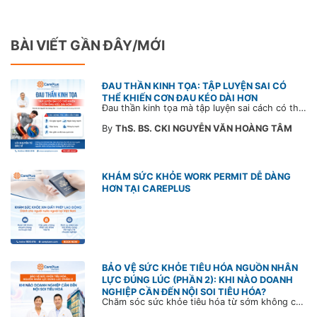
BÀI VIẾT GẦN ĐÂY/MỚI
ĐAU THẦN KINH TỌA: TẬP LUYỆN SAI CÓ
THỂ KHIẾN CƠN ĐAU KÉO DÀI HƠN
Đau thần kinh tọa mà tập luyện sai cách có thể khiến cơn đau trở nặng và kéo dài thời gian hồi phục. Tham khảo chia sẻ của Bác sĩ CarePlus để nắm các động tác cần tránh và có góc nhìn đúng về phương pháp điều trị phù hợp trong bài viết sau.
By
ThS. BS. CKI NGUYỄN VĂN HOÀNG TÂM
KHÁM SỨC KHỎE WORK PERMIT DỄ DÀNG
HƠN TẠI CAREPLUS
BẢO VỆ SỨC KHỎE TIÊU HÓA NGUỒN NHÂN
LỰC ĐÚNG LÚC (PHẦN 2): KHI NÀO DOANH
NGHIỆP CẦN ĐẾN NỘI SOI TIÊU HÓA?
Chăm sóc sức khỏe tiêu hóa từ sớm không chỉ giúp phát hiện bệnh kịp thời mà còn góp phần xây dựng đội ngũ khỏe mạnh, ổn định và gắn bó lâu dài. CarePlus sẵn sàng đồng hành cùng doanh nghiệp trong việc thiết kế chương trình chăm sóc sức khỏe phù hợp theo từng nhân sự, nhằm tối ưu hiệu quả đầu tư phúc lợi và phát triển nguồn nhân lực bền vững.