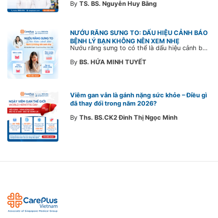
By
TS. BS. Nguyễn Huy Bằng
NƯỚU RĂNG SƯNG TO: DẤU HIỆU CẢNH BÁO
BỆNH LÝ BẠN KHÔNG NÊN XEM NHẸ
Nướu răng sưng to có thể là dấu hiệu cảnh báo bệnh lý răng miệng. Cùng Bác sĩ CarePlus tìm hiểu nguyên nhân, triệu chứng và thời điểm cần đi khám bác sĩ trong bài viết dưới đây.
By
BS. HỨA MINH TUYẾT
Viêm gan vẫn là gánh nặng sức khỏe – Điều gì
đã thay đổi trong năm 2026?
By
Ths. BS.CK2 Đinh Thị Ngọc Minh