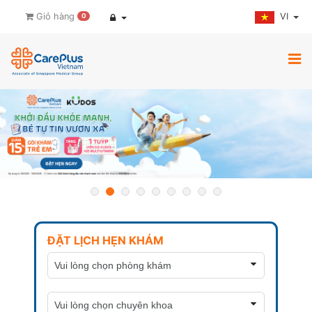
VI
Giỏ hàng
0
ĐẶT LỊCH HẸN KHÁM