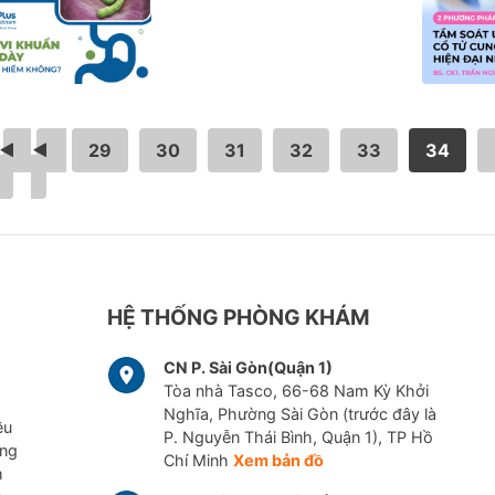
<
…
29
30
31
32
33
34
HỆ THỐNG PHÒNG KHÁM
CN P. Sài Gòn(Quận 1)
Tòa nhà Tasco, 66-68 Nam Kỳ Khởi
Nghĩa, Phường Sài Gòn (trước đây là
ều
P. Nguyễn Thái Bình, Quận 1), TP Hồ
ững
Chí Minh
Xem bản đồ
m