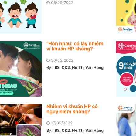
03/06/2022
"Hôn nhau: có lây nhiễm
vi khuẩn HP không?
30/05/2022
By :
BS. CK2. Hồ Thị Vân Hằng
Nhiễm vi khuẩn HP có
nguy hiểm không?
17/05/2022
By :
BS. CK2. Hồ Thị Vân Hằng