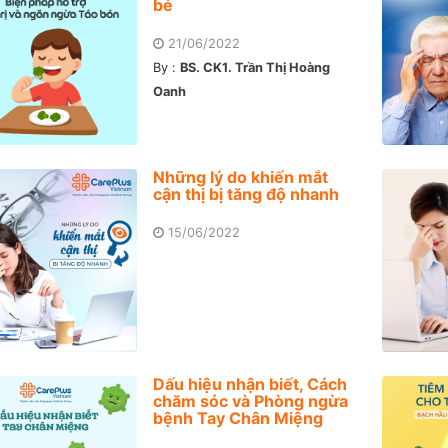
bé
21/06/2022
By :
BS. CK1. Trần Thị Hoàng
Oanh
Những lý do khiến mắt
cận thị bị tăng độ nhanh
15/06/2022
Dấu hiệu nhận biết, Cách
chăm sóc và Phòng ngừa
bệnh Tay Chân Miệng