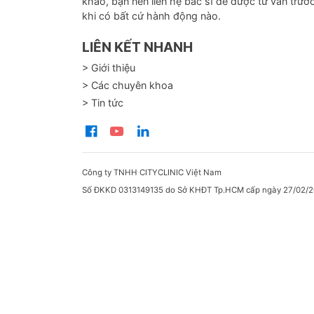
khảo, bạn nên liên hệ bác sĩ để được tư vấn trướ
khi có bất cứ hành động nào.
LIÊN KẾT NHANH
> Giới thiệu
> Các chuyên khoa
> Tin tức
Công ty TNHH CITYCLINIC Việt Nam
Số ĐKKD 0313149135 do Sở KHĐT Tp.HCM cấp ngày 27/02/2