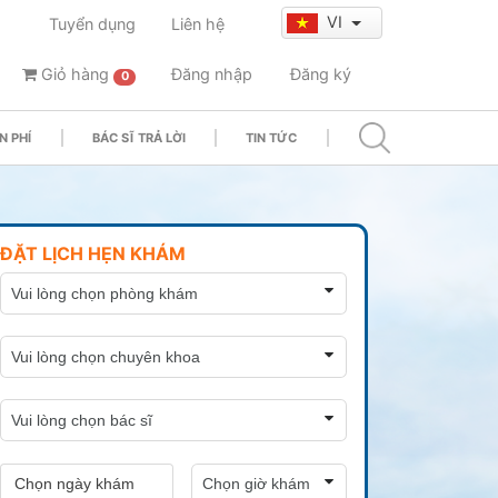
VI
Tuyển dụng
Liên hệ
Giỏ hàng
Đăng nhập
Đăng ký
0
N PHÍ
BÁC SĨ TRẢ LỜI
TIN TỨC
ĐẶT LỊCH HẸN KHÁM