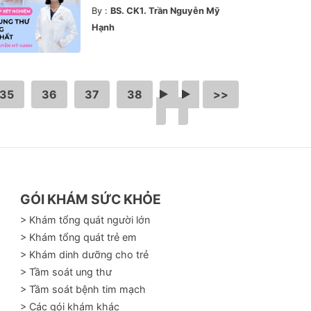
By :
BS. CK1. Trần Nguyễn Mỹ
Hạnh
35
36
37
38
…
>
>>
GÓI KHÁM SỨC KHỎE
> Khám tổng quát người lớn
> Khám tổng quát trẻ em
> Khám dinh dưỡng cho trẻ
> Tầm soát ung thư
> Tầm soát bệnh tim mạch
> Các gói khám khác