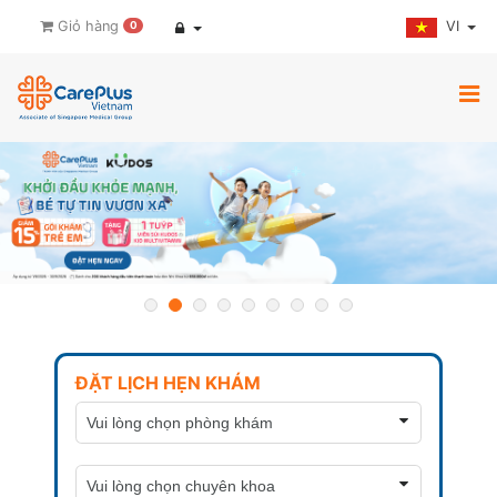
VI
Giỏ hàng
0
ĐẶT LỊCH HẸN KHÁM