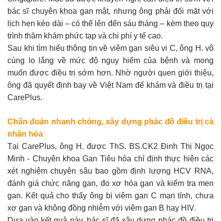
bác sĩ chuyên khoa gan mật, nhưng ông phải đối mặt với
lịch hẹn kéo dài – có thể lên đến sáu tháng – kèm theo quy
trình thăm khám phức tạp và chi phí y tế cao.
Sau khi tìm hiểu thông tin về viêm gan siêu vi C, ông H. vô
cùng lo lắng về mức độ nguy hiểm của bệnh và mong
muốn được điều trị sớm hơn. Nhờ người quen giới thiệu,
ông đã quyết định bay về Việt Nam để khám và điều trị tại
CarePlus.
Chẩn đoán nhanh chóng, xây dựng phác đồ điều trị cá
nhân hóa
Tại CarePlus, ông H. được ThS. BS.CK2 Đinh Thị Ngọc
Minh - Chuyên khoa Gan Tiêu hóa chỉ định thực hiện các
xét nghiệm chuyên sâu bao gồm định lượng HCV RNA,
đánh giá chức năng gan, đo xơ hóa gan và kiểm tra men
gan. Kết quả cho thấy ông bị viêm gan C mạn tính, chưa
xơ gan và không đồng nhiễm với viêm gan B hay HIV.
Dựa vào kết quả này, bác sĩ đã xây dựng phác đồ điều trị