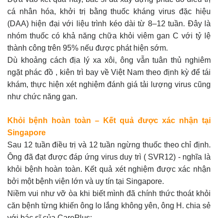
cá nhân hóa, khởi trị bằng thuốc kháng virus đặc hiệu
(DAA) hiện đại với liệu trình kéo dài từ 8–12 tuần. Đây là
nhóm thuốc có khả năng chữa khỏi viêm gan C với tỷ lệ
thành công trên 95% nếu được phát hiện sớm.
Dù khoảng cách địa lý xa xôi, ông vẫn tuân thủ nghiêm
ngặt phác đồ , kiên trì bay về Việt Nam theo định kỳ để tái
khám, thực hiện xét nghiệm đánh giá tải lượng virus cũng
như chức năng gan.
Khỏi bệnh hoàn toàn – Kết quả được xác nhận tại
Singapore
Sau 12 tuần điều trị và 12 tuần ngừng thuốc theo chỉ định.
Ông đã đạt được đáp ứng virus duy trì ( SVR12) - nghĩa là
khỏi bệnh hoàn toàn. Kết quả xét nghiệm được xác nhận
bởi một bệnh viện lớn và uy tín tại Singapore.
Niềm vui như vỡ òa khi biết mình đã chính thức thoát khỏi
căn bệnh từng khiến ông lo lắng không yên, ông H. chia sẻ
với bác sĩ của CarePlus: