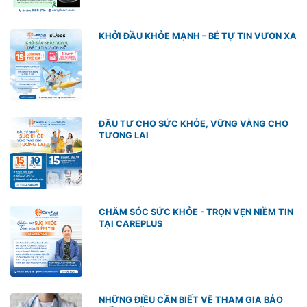
KHỞI ĐẦU KHỎE MẠNH – BÉ TỰ TIN VƯƠN XA
ĐẦU TƯ CHO SỨC KHỎE, VỮNG VÀNG CHO
TƯƠNG LAI
CHĂM SÓC SỨC KHỎE - TRỌN VẸN NIỀM TIN
TẠI CAREPLUS
NHỮNG ĐIỀU CẦN BIẾT VỀ THAM GIA BẢO