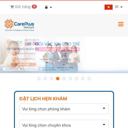
VI
Giỏ hàng
0
ĐẶT LỊCH HẸN KHÁM