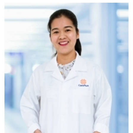
khớp ngậm, tư thế bú; hướng dẫn kích sữa, tắc tia
TIÊM NGỪA
Dịch vụ Tiêm ngừa
của CarePlus
bao gồm đầy đủ các
loại vắc-xin theo độ tuổi từ sơ sinh đến thiếu niên và
các gói vắc-xin:
gói vắc-xin cho trẻ 0-6 tháng, gói
vắc-xin cho trẻ từ 0-12 tháng tuổi,
Gói vắc-xin HPV
(đặc biệt là
Gardasil 9
) là giải pháp hiệu quả giúp nam
và nữ giới (9-45 tuổi) phòng ngừa ung thư cổ tử cung,
âm đạo, hậu môn, hầu họng và mụn cóc sinh dục.
Nguồn vắc-xin uy tín từ Anh, Mỹ, Pháp, Bỉ, Hà
Lan,...được bảo quản bằng thiết bị chuyên dụng Haier
theo tiêu chuẩn của WHO/UNICEF/PQS trong bảo quản
thuốc, vắc xin.