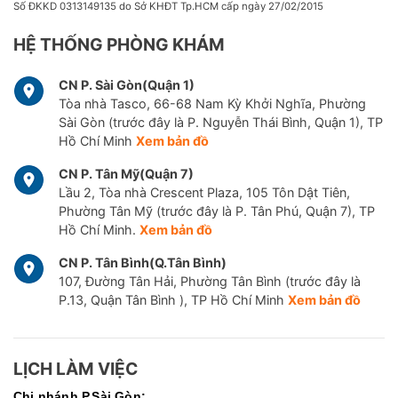
Số ĐKKD 0313149135 do Sở KHĐT Tp.HCM cấp ngày 27/02/2015
HỆ THỐNG PHÒNG KHÁM
CN P. Sài Gòn(Quận 1)
Tòa nhà Tasco, 66-68 Nam Kỳ Khởi Nghĩa, Phường
Sài Gòn (trước đây là P. Nguyễn Thái Bình, Quận 1), TP
Hồ Chí Minh
Xem bản đồ
CN P. Tân Mỹ(Quận 7)
Lầu 2, Tòa nhà Crescent Plaza, 105 Tôn Dật Tiên,
Phường Tân Mỹ (trước đây là P. Tân Phú, Quận 7), TP
Hồ Chí Minh.
Xem bản đồ
CN P. Tân Bình(Q.Tân Bình)
107, Đường Tân Hải, Phường Tân Bình (trước đây là
P.13, Quận Tân Bình ), TP Hồ Chí Minh
Xem bản đồ
LỊCH LÀM VIỆC
Chi nhánh P.Sài Gòn: