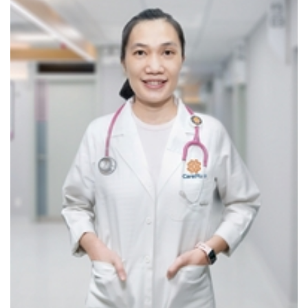
mẹ, tư vấn tiêm ngừa; Hướng dẫn ăn dặm, chăm sóc răng miệng,
luyện ngủ,...
✔
Gói khám tổng quát cho trẻ 1-6 tuổi
Đánh giá tình trạng sức khỏe, phát triển tâm thần vận động, tăng
trưởng thể chất, dinh dưỡng, các bệnh lý tim mạch, hô hấp, thần
kinh, cơ xương khớp, tư vấn tiêm ngừa
,...
; Xét nghiệm máu, sắt,
siêu âm bụng
✔
Gói khám tổng quát cho trẻ 6-10 tuổi
Đánh giá phát triển tâm thần, vận động, tầm soát nguy cơ dậy thì
sớm; Đánh giá dinh dưỡng, các bệnh lý tim mạch, hô hấp, thần
kinh, cơ xương khớp; Kiểm tra các tật về khúc xạ; Phát hiện và
can thiệp sớm các các bệnh về răng trong giai đoạn chuyển đổi từ
răng sữa qua răng vĩnh viễn,...; Tư vấn tiêm ngừa; Xét nghiệm
máu, sắt, nước tiểu; Siêu âm bụng.
✔
Gói khám tổng quát cho trẻ 10-16 tuổi
Đánh giá phát triển, tư vấn chế độ sinh hoạt, dinh dưỡng giúp