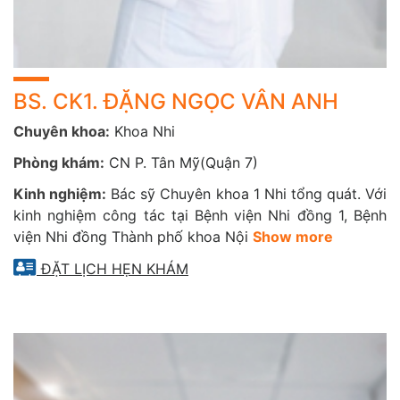
Tầm soát sớm các dị tật, bệnh lý.
BS. CK1. ĐẶNG NGỌC VÂN ANH
Chuyên khoa:
Khoa Nhi
Phòng khám:
CN P. Tân Mỹ(Quận 7)
Kinh nghiệm:
Bác sỹ Chuyên khoa 1 Nhi tổng quát. Với
kinh nghiệm công tác tại Bệnh viện Nhi đồng 1, Bệnh
viện Nhi đồng Thành phố khoa Nội
Show more
ĐẶT LỊCH HẸN KHÁM
✔
Gói khám tổng quát cho trẻ dưới 1 tuổi (0-2 tháng,
2-4 tháng, 4-6 tháng, 6-12 tháng)
Tầm soát các dị tật bẩm sinh; Đánh giá phát triển tâm thần, vận
động; Tư vấn chăm sóc trẻ sanh non, tư vấn nuôi con bằng sữa