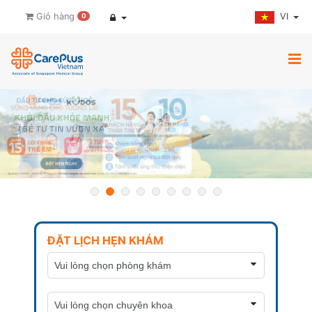
VI
Giỏ hàng
0
ĐẶT LỊCH HẸN KHÁM