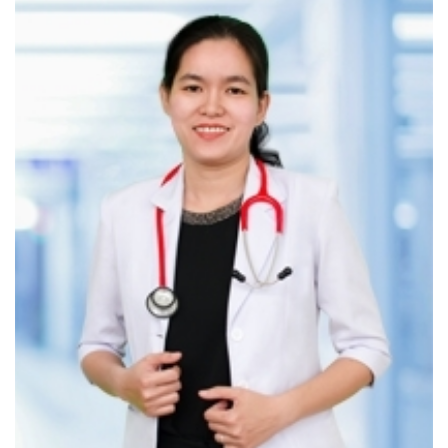
gồm khám bệnh, khám tổng quát, khám chuyên sâu,
chẩn đoán hình ảnh, xét nghiệm và tiêm ngừa, giúp
theo dõi sự tăng trưởng và phát triển của trẻ từ sơ
sinh đến thiếu niên.
KHÁM TƯ VẤN BÁC SĨ
Dinh dưỡng
: Khám tư vấn, hướng dẫn chế độ ăn phù
hợp theo lứa tuổi, tình trạng biếng ăn, chậm lớn, suy
dinh dưỡng, thừa cân,…
Hô hấp:
Khám tư vấn, theo dõi các bệnh lý hô hấp cấp
và mãn tính, bệnh lý dị ứng, viêm mũi,…
Nội tiết- Thận niệu:
Khám và tư vấn các bệnh thận
niệu: nhiễm trùng tiểu, tiểu máu, rối loạn đi tiểu, tiểu
dầm, bệnh lý nội tiết và dậy thì sớm,…
Tai Mũi Họng:
Tầm soát và điều trị bệnh lý liên quan
đến Amidan, VA, viêm mũi xoang, viêm tai,...