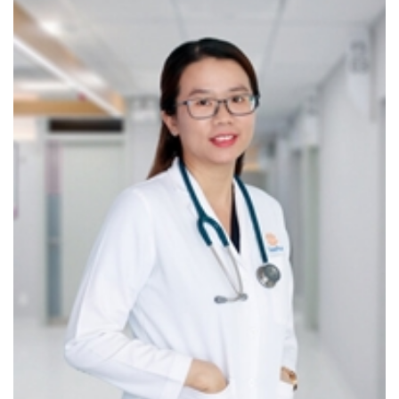
GÓI KHÁM SỨC KHỎE TỔNG QUÁT ĐỊNH KỲ
CarePlus tự hào là phòng khám đầu tiên xây dựng các
gói khám sức khỏe tổng quát định kỳ theo từng giai
đoạn phát triển của trẻ, nhằm giúp phụ huynh nuôi con
khoa học và giảm áp lực hơn khi chăm sóc trẻ, đặc
biệt khi lần đầu làm cha mẹ.
Khám tổng quát định kỳ tại CarePlus được các bậc
phụ huynh tin tưởng lựa chọn vì:
Bao gồm đầy đủ các hạng mục quan trọng và
cần thiết;
Đánh giá phát triển thể chất, tinh thần và vận
động của trẻ
theo
độ tuổi;
Cung cấp phác đồ nuôi dưỡng trẻ hợp lý và khoa
học;