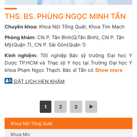
THS. BS. PHÙNG NGỌC MINH TẤN
Chuyên khoa:
Khoa Nội Tổng Quát, Khoa Tim Mạch
Phòng khám:
CN P. Tân Bình(Q.Tân Bình), CN P. Tân
Mỹ(Quận 7), CN P. Sài Gòn(Quận 1)
Kinh nghiệm:
Tốt nghiệp Bác sỹ trường Đại học Y
Dược TP.HCM và Thạc sỹ Y học tại Trường Đại học Y
khoa Phạm Ngọc Thạch. Bác sĩ Tấn có
Show more
ĐẶT LỊCH HẸN KHÁM
1
2
3
>
Khoa Nội Tổng Quát
Khoa Nhi