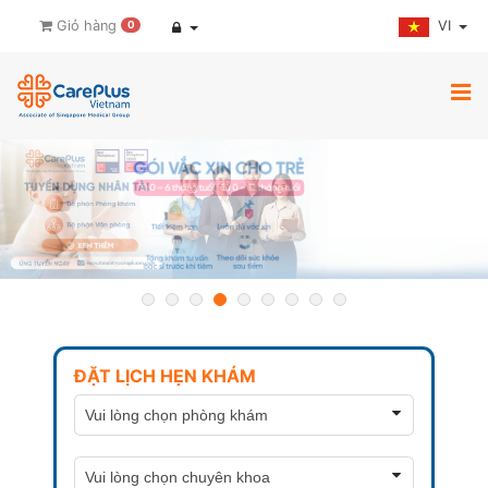
VI
Giỏ hàng
0
ĐẶT LỊCH HẸN KHÁM