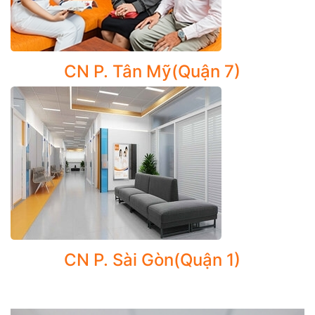
Các xét nghiệm cận lâm sàng, xét nghiệm máu
Đo điện tim, siêu âm, chụp X-Quang
Tiêm ngừa vaccine
CN P. Tân Mỹ(Quận 7)
Một số thủ thuật có thể được thực hiện ngay tại Phòng khám
CarePlus như: truyền dịch, sơ cứu vết thương,…
CN P. Sài Gòn(Quận 1)