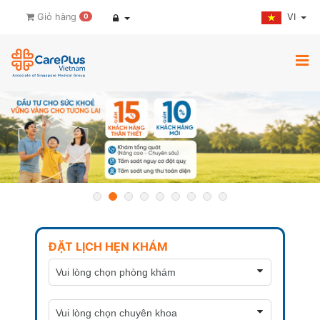
VI
Giỏ hàng
0
ĐẶT LỊCH HẸN KHÁM