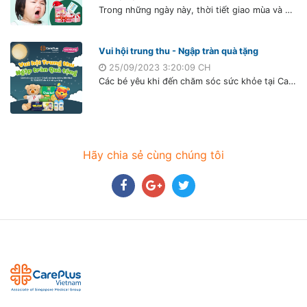
Trong những ngày này, thời tiết giao mùa và se lạnh dễ gây ra nhiều vấn đề sức khỏe ở trẻ nhỏ. Đây là thời điểm thuận lợi cho các vi khuẩn, virus gây bệnh sinh sôi, phát triển mạnh mẽ và lây lan nhanh trong cộng đồng, đặc biệt trẻ em là đối tượng có nguy cơ cao mắc bệnh và gặp biến chứng nặng.
Vui hội trung thu - Ngập tràn quà tặng
25/09/2023 3:20:09 CH
Các bé yêu khi đến chăm sóc sức khỏe tại CarePlus từ ngày 26/9/2023 sẽ nhận được những phần quà tặng hấp dẫn của CarePlus, Hệ thống siêu thị mẹ và bé Con Cưng.
Hãy chia sẻ cùng chúng tôi