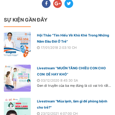
SỰ KIỆN GẦN ĐÂY
Hội Thảo "Tìm Hiểu Về Khò Khè Trong Những
Năm Đầu Đời Ở Trẻ"
17/01/2018 2:03:10 CH
Livestream ''MUỐN TĂNG CHIỀU CON CHO
CON: DỄ HAY KHÓ''
03/12/2020 8:45:30 SA
Gen di truyền của ba mẹ đúng là có vai trò rất quan trọng đối với chiều cao của con cái. Tuy nhiên đó không phải là yếu tố quyết định duy nhất. Ba mẹ thấp không có nghĩa là con chắc chắn cũng sẽ thấp. Sự phát triển chiều cao tối ưu của 1 đứa trẻ, ngoài Gen di truyền, còn phụ thuộc vào nhiều yếu tố khác như Dinh dưỡng, Vận động, Giấc ngủ,...
Livestream "Mùa lạnh, làm gì để phòng bệnh
cho trẻ?"
23/12/2021 4:07:00 CH