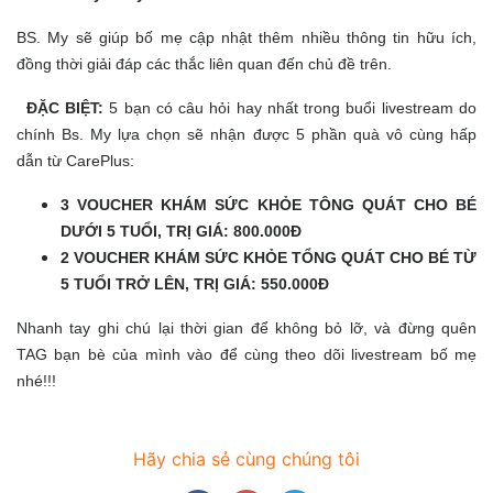
BS. My sẽ giúp bố mẹ cập nhật thêm nhiều thông tin hữu ích,
đồng thời giải đáp các thắc liên quan đến chủ đề trên.
ĐẶC BIỆT:
5 bạn có câu hỏi hay nhất trong buổi livestream do
chính Bs. My lựa chọn sẽ nhận được 5 phần quà vô cùng hấp
dẫn từ CarePlus:
3 VOUCHER KHÁM SỨC KHỎE TÔNG QUÁT CHO BÉ
DƯỚI 5 TUỔI, TRỊ GIÁ: 800.000Đ
2 VOUCHER KHÁM SỨC KHỎE TỔNG QUÁT CHO BÉ TỪ
5 TUỔI TRỞ LÊN, TRỊ GIÁ: 550.000Đ
Nhanh tay ghi chú lại thời gian để không bỏ lỡ, và đừng quên
TAG bạn bè của mình vào để cùng theo dõi livestream bố mẹ
nhé!!!
Hãy chia sẻ cùng chúng tôi