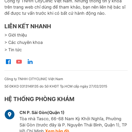
Công ty TNHH CityClinic Việt Nam. Những thông tin y khoa
trên trang web chỉ dùng để tham khảo, bạn nên liên hệ bác sĩ
để được tư vấn trước khi có bất cứ hành động nào.
LIÊN KẾT NHANH
> Giới thiệu
> Các chuyên khoa
> Tin tức
Công ty TNHH CITYCLINIC Việt Nam
Số ĐKKD 0313149135 do Sở KHĐT Tp.HCM cấp ngày 27/02/2015
HỆ THỐNG PHÒNG KHÁM
CN P. Sài Gòn(Quận 1)
Tòa nhà Tasco, 66-68 Nam Kỳ Khởi Nghĩa, Phường
Sài Gòn (trước đây là P. Nguyễn Thái Bình, Quận 1), TP
Hồ Chí Minh
Xem bản đồ