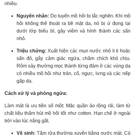
nhiều.
Nguyên nhân:
Do tuyến mồ hôi bị tắc nghẽn. Khi mồ
hôi không thể thoát ra bề mặt da, nó bị ứ đọng lại
dưới lớp biểu bì, gây viêm và hình thành các sẩn
nhỏ.
Triệu chứng:
Xuất hiện các mụn nước nhỏ li ti hoặc
sẩn đỏ, gây cảm giác ngứa, châm chích khó chịu.
Rôm sảy thường mọc thành từng đám ở các vùng da
có nhiều mồ hôi như trán, cổ, ngực, lưng và các nếp
gấp da.
Cách xử lý và phòng ngừa:
Làm mát là ưu tiên số một: Mặc quần áo rộng rãi, làm từ
chất liệu thấm hút mồ hôi tốt như cotton. Hạn chế ở ngoài
trời vào lúc nắng gắt.
Vệ sinh:
Tắm rửa thường xuyên bằng nước mát. Có