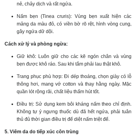
nẻ, chảy dịch và rất ngứa.
Nấm bẹn (Tinea cruris): Vùng bẹn xuất hiện các
mảng da màu đỏ, có viền bờ rõ rệt, hình vòng cung,
gây ngứa dữ dội.
Cách xử lý và phòng ngừa:
Giữ khô: Luôn giữ cho các kẽ ngón chân và vùng
bẹn được khô ráo. Sau khi tắm phải lau thật khô.
Trang phục phù hợp: Đi dép thoáng, chọn giày có lỗ
thông hơi, mang vớ cotton và thay hằng ngày. Mặc
quần lót rộng rãi, chất liệu thấm hút tốt.
Điều trị: Sử dụng kem bôi kháng nấm theo chỉ định.
Không tự ý ngưng thuốc dù đã hết ngứa, phải tuân
thủ đủ thời gian điều trị để diệt nấm triệt để.
5. Viêm da do tiếp xúc côn trùng