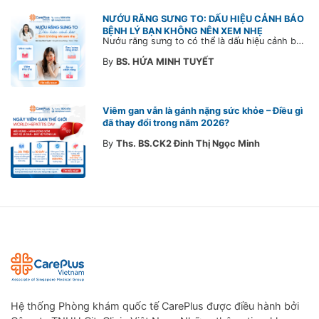
NƯỚU RĂNG SƯNG TO: DẤU HIỆU CẢNH BÁO
BỆNH LÝ BẠN KHÔNG NÊN XEM NHẸ
Nướu răng sưng to có thể là dấu hiệu cảnh báo bệnh lý răng miệng. Cùng Bác sĩ CarePlus tìm hiểu nguyên nhân, triệu chứng và thời điểm cần đi khám bác sĩ trong bài viết dưới đây.
By
BS. HỨA MINH TUYẾT
Viêm gan vẫn là gánh nặng sức khỏe – Điều gì
đã thay đổi trong năm 2026?
By
Ths. BS.CK2 Đinh Thị Ngọc Minh
Hệ thống Phòng khám quốc tế CarePlus được điều hành bởi