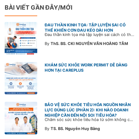
BÀI VIẾT GẦN ĐÂY/MỚI
ĐAU THẦN KINH TỌA: TẬP LUYỆN SAI CÓ
THỂ KHIẾN CƠN ĐAU KÉO DÀI HƠN
Đau thần kinh tọa mà tập luyện sai cách có thể khiến cơn đau trở nặng và kéo dài thời gian hồi phục. Tham khảo chia sẻ của Bác sĩ CarePlus để nắm các động tác cần tránh và có góc nhìn đúng về phương pháp điều trị phù hợp trong bài viết sau.
By
ThS. BS. CKI NGUYỄN VĂN HOÀNG TÂM
KHÁM SỨC KHỎE WORK PERMIT DỄ DÀNG
HƠN TẠI CAREPLUS
BẢO VỆ SỨC KHỎE TIÊU HÓA NGUỒN NHÂN
LỰC ĐÚNG LÚC (PHẦN 2): KHI NÀO DOANH
NGHIỆP CẦN ĐẾN NỘI SOI TIÊU HÓA?
Chăm sóc sức khỏe tiêu hóa từ sớm không chỉ giúp phát hiện bệnh kịp thời mà còn góp phần xây dựng đội ngũ khỏe mạnh, ổn định và gắn bó lâu dài. CarePlus sẵn sàng đồng hành cùng doanh nghiệp trong việc thiết kế chương trình chăm sóc sức khỏe phù hợp theo từng nhân sự, nhằm tối ưu hiệu quả đầu tư phúc lợi và phát triển nguồn nhân lực bền vững.
By
TS. BS. Nguyễn Huy Bằng