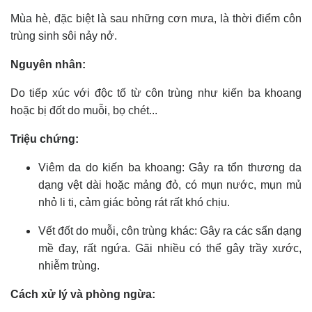
Mùa hè, đặc biệt là sau những cơn mưa, là thời điểm côn
trùng sinh sôi nảy nở.
Nguyên nhân:
Do tiếp xúc với độc tố từ côn trùng như kiến ba khoang
hoặc bị đốt do muỗi, bọ chét...
Triệu chứng:
Viêm da do kiến ba khoang: Gây ra tổn thương da
dạng vệt dài hoặc mảng đỏ, có mụn nước, mụn mủ
nhỏ li ti, cảm giác bỏng rát rất khó chịu.
Vết đốt do muỗi, côn trùng khác: Gây ra các sẩn dạng
mề đay, rất ngứa. Gãi nhiều có thể gây trầy xước,
nhiễm trùng.
Cách xử lý và phòng ngừa: