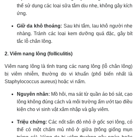
thể sử dụng các loại sữa tắm dịu nhẹ, không gây kích
ứng.
Giữ da khô thoáng:
Sau khi tắm, lau khô người nhẹ
nhàng. Tránh các loại kem dưỡng quá đặc, gây bít
tắc lỗ chân lông.
2. Viêm nang lông (folliculitis)
Viêm nang lông là tình trạng các nang lông (lỗ chân lông)
bị viêm nhiễm, thường do vi khuẩn (phổ biến nhất là
Staphylococcus aureus) hoặc vi nấm.
Nguyên nhân:
Mồ hôi, ma sát từ quần áo bó sát, cạo
lông không đúng cách và môi trường ẩm ướt tạo điều
kiện cho vi sinh vật xâm nhập và gây viêm.
Triệu chứng:
Các nốt sẩn đỏ nhỏ ở gốc sợi lông, có
thể có một chấm mủ nhỏ ở giữa (trông giống mụn