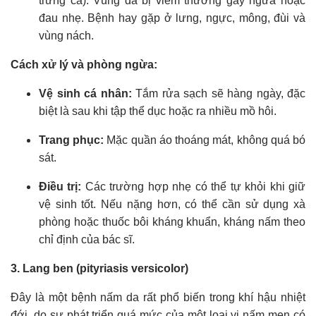
trứng cá). Vùng da bị viêm thường gây ngứa hoặc
đau nhẹ. Bệnh hay gặp ở lưng, ngực, mông, đùi và
vùng nách.
Cách xử lý và phòng ngừa:
Vệ sinh cá nhân:
Tắm rửa sạch sẽ hàng ngày, đặc
biệt là sau khi tập thể dục hoặc ra nhiều mồ hôi.
Trang phục:
Mặc quần áo thoáng mát, không quá bó
sát.
Điều trị:
Các trường hợp nhẹ có thể tự khỏi khi giữ
vệ sinh tốt. Nếu nặng hơn, có thể cần sử dụng xà
phòng hoặc thuốc bôi kháng khuẩn, kháng nấm theo
chỉ định của bác sĩ.
3. Lang ben (pityriasis versicolor)
Đây là một bệnh nấm da rất phổ biến trong khí hậu nhiệt
đới, do sự phát triển quá mức của một loại vi nấm men có