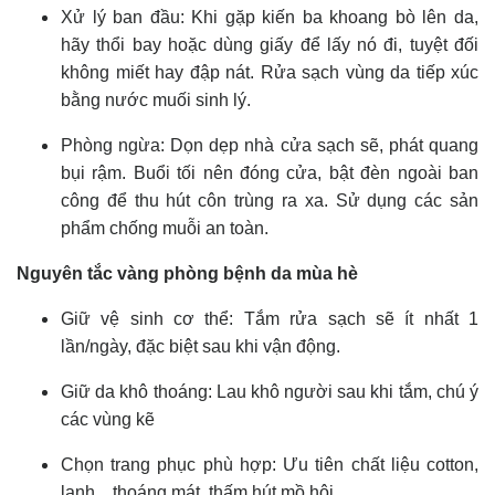
Xử lý ban đầu: Khi gặp kiến ba khoang bò lên da,
hãy thổi bay hoặc dùng giấy để lấy nó đi, tuyệt đối
không miết hay đập nát. Rửa sạch vùng da tiếp xúc
bằng nước muối sinh lý.
Phòng ngừa: Dọn dẹp nhà cửa sạch sẽ, phát quang
bụi rậm. Buổi tối nên đóng cửa, bật đèn ngoài ban
công để thu hút côn trùng ra xa. Sử dụng các sản
phẩm chống muỗi an toàn.
Nguyên tắc vàng phòng bệnh da mùa hè
Giữ vệ sinh cơ thể: Tắm rửa sạch sẽ ít nhất 1
lần/ngày, đặc biệt sau khi vận động.
Giữ da khô thoáng: Lau khô người sau khi tắm, chú ý
các vùng kẽ
Chọn trang phục phù hợp: Ưu tiên chất liệu cotton,
lanh... thoáng mát, thấm hút mồ hôi.