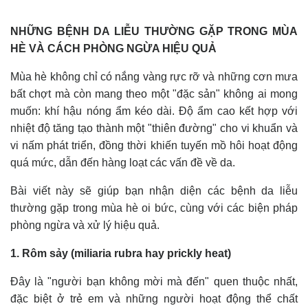
NHỮNG BỆNH DA LIỄU THƯỜNG GẶP TRONG MÙA
HÈ VÀ CÁCH PHÒNG NGỪA HIỆU QUẢ
Mùa hè không chỉ có nắng vàng rực rỡ và những cơn mưa
bất chợt mà còn mang theo một "đặc sản" không ai mong
muốn: khí hậu nóng ẩm kéo dài. Độ ẩm cao kết hợp với
nhiệt độ tăng tạo thành một "thiên đường" cho vi khuẩn và
vi nấm phát triển, đồng thời khiến tuyến mồ hôi hoạt động
quá mức, dẫn đến hàng loạt các vấn đề về da.
Bài viết này sẽ giúp bạn nhận diện các bệnh da liễu
thường gặp trong mùa hè oi bức, cùng với các biện pháp
phòng ngừa và xử lý hiệu quả.
1. Rôm sảy (miliaria rubra hay prickly heat)
Đây là "người bạn không mời mà đến" quen thuộc nhất,
đặc biệt ở trẻ em và những người hoạt động thể chất