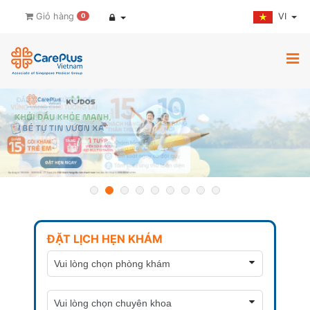
VI
Giỏ hàng
0
ĐẶT LỊCH HẸN KHÁM