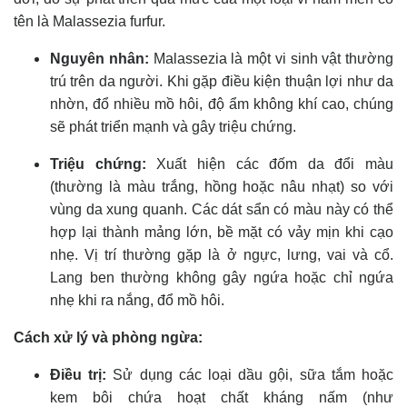
tên là Malassezia furfur.
Nguyên nhân:
Malassezia là một vi sinh vật thường
trú trên da người. Khi gặp điều kiện thuận lợi như da
nhờn, đổ nhiều mồ hôi, độ ẩm không khí cao, chúng
sẽ phát triển mạnh và gây triệu chứng.
Triệu chứng:
Xuất hiện các đốm da đổi màu
(thường là màu trắng, hồng hoặc nâu nhạt) so với
vùng da xung quanh. Các dát sẩn có màu này có thể
hợp lại thành mảng lớn, bề mặt có vảy mịn khi cạo
nhẹ. Vị trí thường gặp là ở ngực, lưng, vai và cổ.
Lang ben thường không gây ngứa hoặc chỉ ngứa
nhẹ khi ra nắng, đổ mồ hôi.
Cách xử lý và phòng ngừa:
Điều trị:
Sử dụng các loại dầu gội, sữa tắm hoặc
kem bôi chứa hoạt chất kháng nấm (như