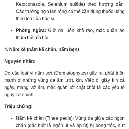
Ketoconazole, Selenium sulfide) theo hướng dẫn.
Các trường hợp lan rộng có thể cần dùng thuốc uống
theo toa của bác sĩ.
Phòng ngừa:
Giữ da luôn khô ráo, mặc quần áo
thấm hút mồ hôi.
4. Nấm kẽ (nấm kẽ chân, nấm bẹn)
Nguyên nhân:
Do các loại vi nấm sợi (Dermatophytes) gây ra, phát triển
mạnh ở những vùng da ẩm ướt, kín. Việc đi giày kín cả
ngày, mang vớ ẩm, mặc quần lót chật chội là các yếu tố
nguy cơ chính.
Triệu chứng
:
Nấm kẽ chân (Tinea pedis): Vùng da giữa các ngón
chân (đặc biệt là ngón út và áp út) bị bong tróc, nứt