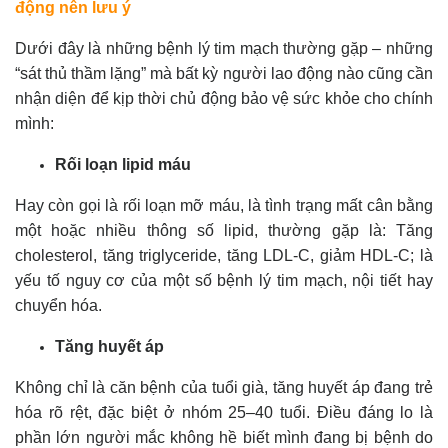
động nên lưu ý
Dưới đây là những bệnh lý tim mạch thường gặp – những
“sát thủ thầm lặng” mà bất kỳ người lao động nào cũng cần
nhận diện để kịp thời chủ động bảo vệ sức khỏe cho chính
mình:
Rối loạn lipid máu
Hay còn gọi là rối loạn mỡ máu, là tình trạng mất cân bằng
một hoặc nhiều thông số lipid, thường gặp là: Tăng
cholesterol, tăng triglyceride, tăng LDL-C, giảm HDL-C; là
yếu tố nguy cơ của một số bệnh lý tim mạch, nội tiết hay
chuyển hóa.
Tăng huyết áp
Không chỉ là căn bệnh của tuổi già, tăng huyết áp đang trẻ
hóa rõ rệt, đặc biệt ở nhóm 25–40 tuổi. Điều đáng lo là
phần lớn người mắc không hề biết mình đang bị bệnh do