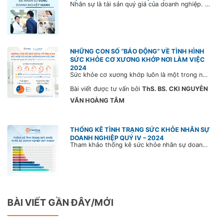
Nhân sự là tài sản quý giá của doanh nghiệp. Mỗi nhân viên là một mảnh ghép với sự nỗ lực sáng tạo không ngừng nghỉ, góp phần tạo nên sự phát triển bền vững cho mỗi công ty. Vì thế, khám sức khỏe định kỳ là hoạt động thiết thực nhằm bảo đảm sức khỏe thể chất và tinh thần cho nhân sự; cũng như tạo nền tảng cho sự phát triển bền vững của công ty.
NHỮNG CON SỐ “BÁO ĐỘNG” VỀ TÌNH HÌNH
SỨC KHỎE CƠ XƯƠNG KHỚP NƠI LÀM VIỆC
2024
Sức khỏe cơ xương khớp luôn là một trong những vấn đề được quan tâm tại môi trường làm việc. Báo cáo chỉ ra có đến 47% người lao động xác nhận giảm năng suất làm việc do đau cơ, nhức khớp. Tìm hiểu cách phòng ngừa và cải thiện trong bài viết dưới đây!
Bài viết được tư vấn bởi
ThS. BS. CKI NGUYỄN
VĂN HOÀNG TÂM
THỐNG KÊ TÌNH TRẠNG SỨC KHỎE NHÂN SỰ
DOANH NGHIỆP QUÝ IV – 2024
Tham khảo thống kê sức khỏe nhân sự doanh nghiệp Q4/2024 từ CarePlus và giải pháp chăm sóc thể chất - tinh thần cho đội ngũ nhân lực nhằm nâng cao năng suất lao động, xây dựng đội ngũ mạnh mẽ, gắn kết lâu dài.
BÀI VIẾT GẦN ĐÂY/MỚI