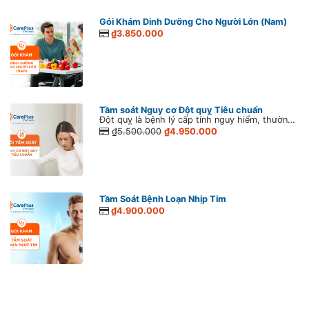
Gói Khám Dinh Dưỡng Cho Người Lớn (Nam)
₫3.850.000
Tầm soát Nguy cơ Đột quỵ Tiêu chuẩn
Đột quỵ là bệnh lý cấp tính nguy hiểm, thường xảy ra đột ngột, có tỉ lệ tử vong cao nếu không phát hiện sớm và điều trị kịp thời. Đáng lo ngại, đột quỵ đang có dấu hiệu ngày càng trẻ hóa, gia tăng mạnh từ 40 – 45 tuổi hay thậm chí xuất hiện cả ở tuổi 20.
₫5.500.000
₫4.950.000
Tầm Soát Bệnh Loạn Nhịp Tim
₫4.900.000