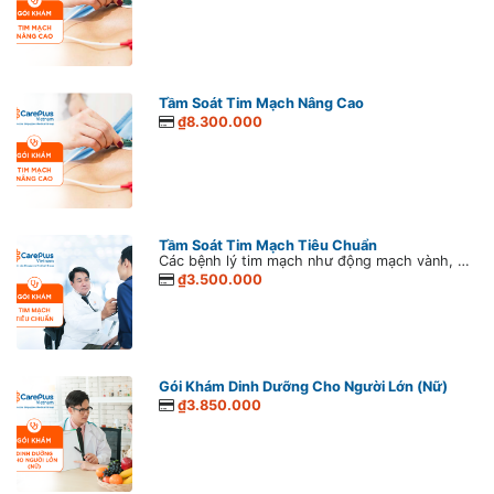
Tầm Soát Tim Mạch Nâng Cao
₫8.300.000
Tầm Soát Tim Mạch Tiêu Chuẩn
Các bệnh lý tim mạch như động mạch vành, động mạch não, động mạch ngoại biên… đang có xu hướng ngày càng trẻ hóa và chiếm tới 77% số ca tử vong hàng năm. Vì thế, tầm soát đóng vai trò vô cùng quan trọng trong việc phát hiện sớm và ngăn chặn bệnh lý tim mạch phát triển. Do vậy, việc tầm soát bệnh tim mạch là việc không thể thiếu.
₫3.500.000
Gói Khám Dinh Dưỡng Cho Người Lớn (Nữ)
₫3.850.000