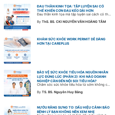
ĐAU THẦN KINH TỌA: TẬP LUYỆN SAI CÓ
THỂ KHIẾN CƠN ĐAU KÉO DÀI HƠN
Đau thần kinh tọa mà tập luyện sai cách có thể khiến cơn đau trở nặng và kéo dài thời gian hồi phục. Tham khảo chia sẻ của Bác sĩ CarePlus để nắm các động tác cần tránh và có góc nhìn đúng về phương pháp điều trị phù hợp trong bài viết sau.
By
ThS. BS. CKI NGUYỄN VĂN HOÀNG TÂM
KHÁM SỨC KHỎE WORK PERMIT DỄ DÀNG
HƠN TẠI CAREPLUS
BẢO VỆ SỨC KHỎE TIÊU HÓA NGUỒN NHÂN
LỰC ĐÚNG LÚC (PHẦN 2): KHI NÀO DOANH
NGHIỆP CẦN ĐẾN NỘI SOI TIÊU HÓA?
Chăm sóc sức khỏe tiêu hóa từ sớm không chỉ giúp phát hiện bệnh kịp thời mà còn góp phần xây dựng đội ngũ khỏe mạnh, ổn định và gắn bó lâu dài. CarePlus sẵn sàng đồng hành cùng doanh nghiệp trong việc thiết kế chương trình chăm sóc sức khỏe phù hợp theo từng nhân sự, nhằm tối ưu hiệu quả đầu tư phúc lợi và phát triển nguồn nhân lực bền vững.
By
TS. BS. Nguyễn Huy Bằng
NƯỚU RĂNG SƯNG TO: DẤU HIỆU CẢNH BÁO
BỆNH LÝ BẠN KHÔNG NÊN XEM NHẸ