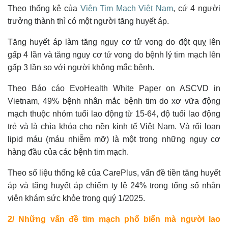
Theo thống kê của
Viện Tim Mạch Việt Nam
, cứ 4 người
trưởng thành thì có một người tăng huyết áp.
Tăng huyết áp làm tăng nguy cơ tử vong do đột quỵ lên
gấp 4 lần và tăng nguy cơ tử vong do bệnh lý tim mạch lên
gấp 3 lần so với người không mắc bệnh.
Theo Báo cáo EvoHealth White Paper on ASCVD in
Vietnam,
49% bệnh nhân mắc bệnh tim do xơ vữa động
mạch thuộc nhóm tuổi lao động từ 15-64, độ tuổi lao động
trẻ và là chìa khóa cho nền kinh tế Việt Nam. Và rối loạn
lipid máu (máu nhiễm mỡ) là một trong những nguy cơ
hàng đầu của các bệnh tim mạch.
Theo số liệu thống kê của CarePlus, vấn đề tiền tăng huyết
áp và tăng huyết áp chiếm ty lệ 24% trong tổng số nhân
viên khám sức khỏe trong quý 1/2025.
2/ Những vấn đề tim mạch phổ biến mà người lao