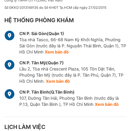
Công ty TNHH CITYCLINIC Việt Nam
Số ĐKKD 0313149135 do Sở KHĐT Tp.HCM cấp ngày 27/02/2015
HỆ THỐNG PHÒNG KHÁM
CN P. Sài Gòn(Quận 1)
Tòa nhà Tasco, 66-68 Nam Kỳ Khởi Nghĩa, Phường
Sài Gòn (trước đây là P. Nguyễn Thái Bình, Quận 1), TP
Hồ Chí Minh
Xem bản đồ
CN P. Tân Mỹ(Quận 7)
Lầu 2, Tòa nhà Crescent Plaza, 105 Tôn Dật Tiên,
Phường Tân Mỹ (trước đây là P. Tân Phú, Quận 7), TP
Hồ Chí Minh.
Xem bản đồ
CN P. Tân Bình(Q.Tân Bình)
107, Đường Tân Hải, Phường Tân Bình (trước đây là
P.13, Quận Tân Bình ), TP Hồ Chí Minh
Xem bản đồ
LỊCH LÀM VIỆC