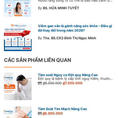
Nướu răng sưng to có thể là dấu hiệu cảnh báo bệnh lý răng miệng. Cùng Bác sĩ CarePlus tìm hiểu nguyên nhân, triệu chứng và thời điểm cần đi khám bác sĩ trong bài viết dưới đây.
By
BS. HỨA MINH TUYẾT
Viêm gan vẫn là gánh nặng sức khỏe – Điều gì
đã thay đổi trong năm 2026?
By
Ths. BS.CK2 Đinh Thị Ngọc Minh
CÁC SẢN PHẨM LIÊN QUAN
Tầm soát Nguy cơ Đột quỵ Nâng Cao
Đột quỵ là bệnh lý cấp tính nguy hiểm, thường xảy ra đột ngột, có tỉ lệ tử vong cao nếu không phát hiện sớm và điều trị kịp thời. Đáng lo ngại, đột quỵ đang có dấu hiệu ngày càng trẻ hóa, gia tăng mạnh từ 40 – 45 tuổi hay thậm chí xuất hiện cả ở tuổi 20.
₫8.000.000
₫7.200.000
Tầm Soát Tim Mạch Nâng Cao
₫8.300.000