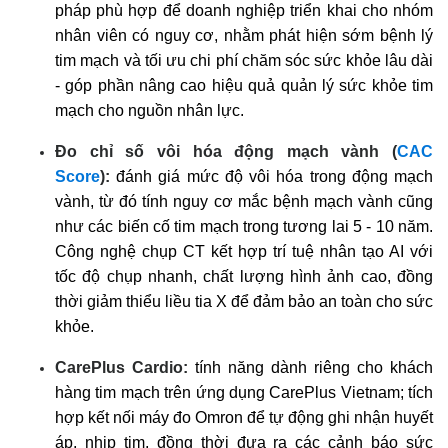
pháp phù hợp để doanh nghiệp triển khai cho nhóm
nhân viên có nguy cơ, nhằm phát hiện sớm bệnh lý
tim mạch và tối ưu chi phí chăm sóc sức khỏe lâu dài
- góp phần nâng cao hiệu quả quản lý sức khỏe tim
mạch cho nguồn nhân lực.
Đo chỉ số vôi hóa động mạch vành (
CAC
Score
):
đánh giá mức độ vôi hóa trong động mạch
vành, từ đó tính nguy cơ mắc bệnh mạch vành cũng
như các biến cố tim mạch trong tương lai 5 - 10 năm.
Công nghệ chụp CT kết hợp trí tuệ nhân tạo AI với
tốc độ chụp nhanh, chất lượng hình ảnh cao, đồng
thời giảm thiểu liều tia X để đảm bảo an toàn cho sức
khỏe.
CarePlus Cardio:
tính năng dành riêng cho khách
hàng tim mạch trên ứng dụng CarePlus Vietnam; tích
hợp kết nối máy đo Omron để tự động ghi nhận huyết
áp, nhịp tim, đồng thời đưa ra các cảnh báo sức