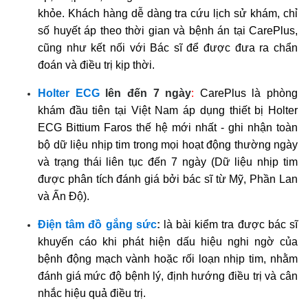
khỏe. Khách hàng dễ dàng tra cứu lịch sử khám, chỉ
số huyết áp theo thời gian và bệnh án tại CarePlus,
cũng như kết nối với Bác sĩ để được đưa ra chẩn
đoán và điều trị kịp thời.
Holter ECG
lên đến 7 ngày
:
CarePlus là phòng
khám đầu tiên tại Việt Nam áp dụng thiết bị Holter
ECG Bittium Faros thế hệ mới nhất - ghi nhận toàn
bộ dữ liệu nhịp tim trong mọi hoạt động thường ngày
và trạng thái liên tục đến 7 ngày (Dữ liệu nhịp tim
được phân tích đánh giá bởi bác sĩ từ Mỹ, Phần Lan
và Ấn Độ).
Điện tâm đồ gắng sức
:
là bài kiểm tra được bác sĩ
khuyến cáo khi phát hiện dấu hiệu nghi ngờ của
bệnh động mạch vành hoặc rối loạn nhịp tim, nhằm
đánh giá mức độ bệnh lý, định hướng điều trị và cân
nhắc hiệu quả điều trị.