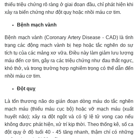
thiếu triệu chứng rõ ràng ở giai đoạn đầu, chỉ phát hiện khi
xảy ra biến chứng như đột quỵ hoặc nhồi máu cơ tim.
Bệnh mạch vành
Bệnh mạch vành (Coronary Artery Disease - CAD) là tình
trạng các động mạch vành bị hẹp hoặc tắc nghẽn do sự
tích tụ của các mảng xơ vữa. Điều này làm giảm lưu lượng
máu đến cơ tim, gây ra các triệu chứng như đau thắt ngực,
khó thở, và trong trường hợp nghiêm trọng có thể dẫn đến
nhồi máu cơ tim.
Đột quỵ
Là tổn thương não do gián đoạn dòng máu do tắc nghẽn
mạch máu (thiếu máu cục bộ) hoặc vỡ mạch máu (xuất
huyết não); xảy ra đột ngột và có tỷ lệ tử vong cao nếu
không được phát hiện, xử trí kịp thời. Theo thống kê, số ca
đột quỵ ở độ tuổi 40 - 45 tăng nhanh, thậm chí có những