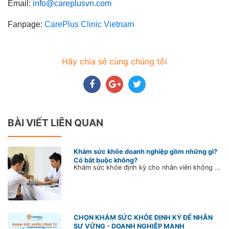
Email:
info@careplusvn.com
Fanpage:
CarePlus Clinic Vietnam
Hãy chia sẻ cùng chúng tôi
BÀI VIẾT LIÊN QUAN
Khám sức khỏe doanh nghiệp gồm những gì?
Có bắt buộc không?
Khám sức khỏe định kỳ cho nhân viên không chỉ là phương pháp kiểm tra và đánh giá mức độ phù hợp về sức khỏe người lao động mà còn là cách để doanh nghiệp thể hiện sự quan tâm đúng mực với cán bộ, nhân viên của mình. Hiện nay, đa số các tổ chức đều có chính sách khám sức khỏe doanh nghiệp. Tuy nhiên vẫn còn một số doanh nghiệp lơ là, chưa thực sự coi trọng vấn đề này.
CHỌN KHÁM SỨC KHỎE ĐỊNH KỲ ĐỂ NHÂN
SỰ VỮNG - DOANH NGHIỆP MẠNH