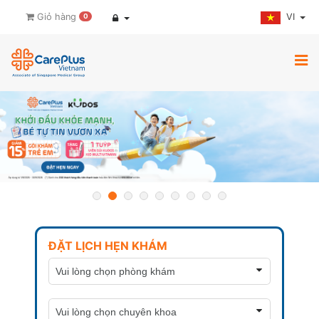
VI
Giỏ hàng
0
ĐẶT LỊCH HẸN KHÁM