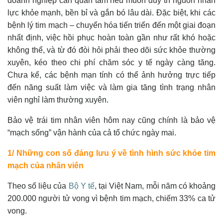
doanh nghiệp cần quan tâm nếu muốn duy trì nguồn nhân
lực khỏe mạnh, bền bỉ và gắn bó lâu dài. Đặc biệt, khi các
bệnh lý tim mạch – chuyển hóa tiến triển đến một giai đoạn
nhất định, việc hồi phục hoàn toàn gần như rất khó hoặc
không thể, và từ đó đòi hỏi phải theo dõi sức khỏe thường
xuyên, kéo theo chi phí chăm sóc y tế ngày càng tăng.
Chưa kể, các bệnh mạn tính có thể ảnh hưởng trực tiếp
đến năng suất làm việc và làm gia tăng tình trạng nhân
viên nghỉ làm thường xuyên.
Bảo vệ trái tim nhân viên hôm nay cũng chính là bảo vệ
“mạch sống” vận hành của cả tổ chức ngày mai.
1/ Những con số đáng lưu ý về tình hình sức khỏe tim
mạch của nhân viên
Theo số liệu của
Bộ Y tế
, tại Việt Nam, mỗi năm có khoảng
200.000 người tử vong vì bệnh tim mạch, chiếm 33% ca tử
vong.