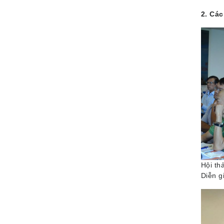
2. Các
Hội th
Diễn g