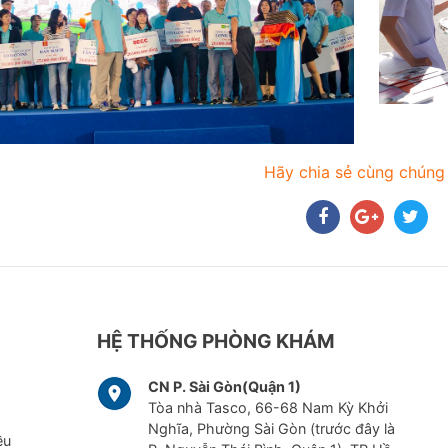
Hãy chia sẻ cùng chúng 
HỆ THỐNG PHÒNG KHÁM
CN P. Sài Gòn(Quận 1)
Tòa nhà Tasco, 66-68 Nam Kỳ Khởi
Nghĩa, Phường Sài Gòn (trước đây là
ều