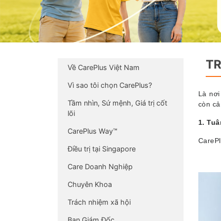
TR
Về CarePlus Việt Nam
Vì sao tôi chọn CarePlus?
Là nơi
Tầm nhìn, Sứ mệnh, Giá trị cốt
còn cả
lõi
1. Tu
CarePlus Way™
CarePl
Điều trị tại Singapore
Care Doanh Nghiệp
Chuyên Khoa
Trách nhiệm xã hội
Ban Giám Đốc