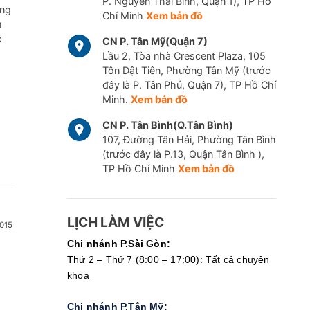
P. Nguyễn Thái Bình, Quận 1), TP Hồ
ững
Chí Minh
Xem bản đồ
m
c
CN P. Tân Mỹ(Quận 7)
Lầu 2, Tòa nhà Crescent Plaza, 105
Tôn Dật Tiên, Phường Tân Mỹ (trước
đây là P. Tân Phú, Quận 7), TP Hồ Chí
Minh.
Xem bản đồ
CN P. Tân Bình(Q.Tân Bình)
107, Đường Tân Hải, Phường Tân Bình
(trước đây là P.13, Quận Tân Bình ),
TP Hồ Chí Minh
Xem bản đồ
LỊCH LÀM VIỆC
015
Chi nhánh P.Sài Gòn:
Thứ 2 – Thứ 7 (8:00 – 17:00): Tất cả chuyên
khoa
Chi nhánh P.Tân Mỹ: