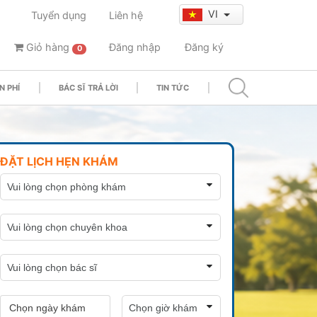
VI
Tuyển dụng
Liên hệ
Giỏ hàng
Đăng nhập
Đăng ký
0
N PHÍ
BÁC SĨ TRẢ LỜI
TIN TỨC
ĐẶT LỊCH HẸN KHÁM