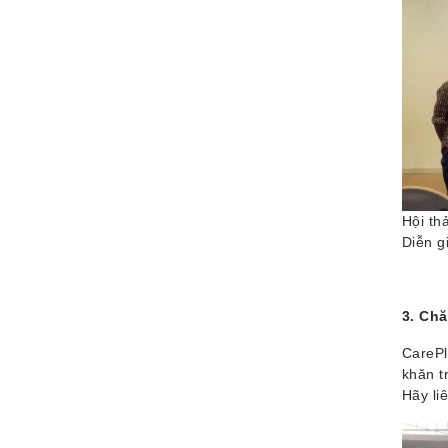
Hội th
Diễn g
3. Ch
CarePl
khăn t
Hãy li