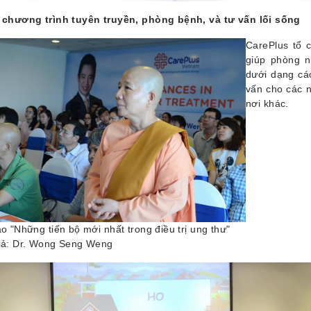
 chương trình tuyên truyền, phòng bệnh, và tư vấn lối sống
CarePlus tổ 
giúp phòng n
dưới dạng các
vấn cho các n
nơi khác.
ảo "Những tiến bộ mới nhất trong điều trị ung thư"
iả: Dr. Wong Seng Weng