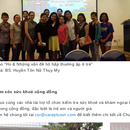
ảo "Ho & Những vấn đề hô hấp thường ặp ở trẻ"
iả: BS. Huyền Tôn Nữ Thụy My
ăm sóc sức khoẻ cộng đồng
us cùng các nhà tài trợ tổ chức kiểm tra sức khoẻ và khám ngoại 
rong cộng đồng, đặc biệt là trẻ em và người già.
ên hệ chúng tôi tại
csr@careplusvn.com
để biết thêm chi tiết về Ch