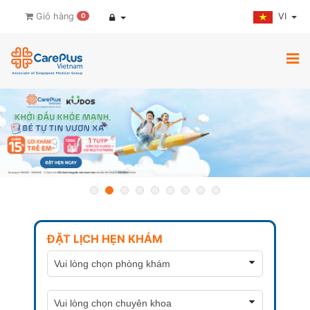
VI
Giỏ hàng
0
ĐẶT LỊCH HẸN KHÁM