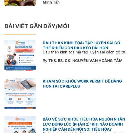
Minh Tấn
BÀI VIẾT GẦN ĐÂY/MỚI
ĐAU THẦN KINH TỌA: TẬP LUYỆN SAI CÓ
THỂ KHIẾN CƠN ĐAU KÉO DÀI HƠN
Đau thần kinh tọa mà tập luyện sai cách có thể khiến cơn đau trở nặng và kéo dài thời gian hồi phục. Tham khảo chia sẻ của Bác sĩ CarePlus để nắm các động tác cần tránh và có góc nhìn đúng về phương pháp điều trị phù hợp trong bài viết sau.
By
ThS. BS. CKI NGUYỄN VĂN HOÀNG TÂM
KHÁM SỨC KHỎE WORK PERMIT DỄ DÀNG
HƠN TẠI CAREPLUS
BẢO VỆ SỨC KHỎE TIÊU HÓA NGUỒN NHÂN
LỰC ĐÚNG LÚC (PHẦN 2): KHI NÀO DOANH
NGHIỆP CẦN ĐẾN NỘI SOI TIÊU HÓA?