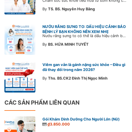
Chăm sóc sức khỏe tiêu hóa từ sớm không chỉ giúp phát hiện bệnh kịp thời mà còn góp phần xây dựng đội ngũ khỏe mạnh, ổn định và gắn bó lâu dài. CarePlus sẵn sàng đồng hành cùng doanh nghiệp trong việc thiết kế chương trình chăm sóc sức khỏe phù hợp theo từng nhân sự, nhằm tối ưu hiệu quả đầu tư phúc lợi và phát triển nguồn nhân lực bền vững.
By
TS. BS. Nguyễn Huy Bằng
NƯỚU RĂNG SƯNG TO: DẤU HIỆU CẢNH BÁO
BỆNH LÝ BẠN KHÔNG NÊN XEM NHẸ
Nướu răng sưng to có thể là dấu hiệu cảnh báo bệnh lý răng miệng. Cùng Bác sĩ CarePlus tìm hiểu nguyên nhân, triệu chứng và thời điểm cần đi khám bác sĩ trong bài viết dưới đây.
By
BS. HỨA MINH TUYẾT
Viêm gan vẫn là gánh nặng sức khỏe – Điều gì
đã thay đổi trong năm 2026?
By
Ths. BS.CK2 Đinh Thị Ngọc Minh
CÁC SẢN PHẨM LIÊN QUAN
Gói Khám Dinh Dưỡng Cho Người Lớn (Nữ)
₫3.850.000