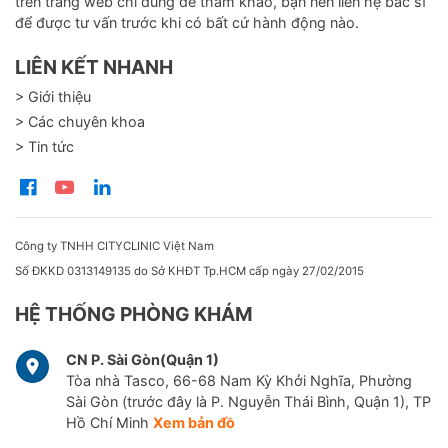
trên trang web chỉ dùng để tham khảo, bạn nên liên hệ bác sĩ
để được tư vấn trước khi có bất cứ hành động nào.
LIÊN KẾT NHANH
> Giới thiệu
> Các chuyên khoa
> Tin tức
Công ty TNHH CITYCLINIC Việt Nam
Số ĐKKD 0313149135 do Sở KHĐT Tp.HCM cấp ngày 27/02/2015
HỆ THỐNG PHÒNG KHÁM
CN P. Sài Gòn(Quận 1)
Tòa nhà Tasco, 66-68 Nam Kỳ Khởi Nghĩa, Phường
Sài Gòn (trước đây là P. Nguyễn Thái Bình, Quận 1), TP
Hồ Chí Minh
Xem bản đồ