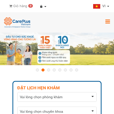
VI
Giỏ hàng
0
ĐẶT LỊCH HẸN KHÁM