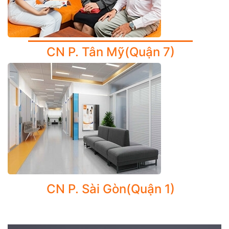
gan
Bệnh lý gan do vi khuẩn: gan do nhiễm máu, sán lá
gan, áp xe gan, gan nhiễm mỡ, xơ gan...
CN P. Tân Mỹ(Quận 7)
e. Tầm soát ung thư đường tiêu hóa
Ung thư Thực quản – Dạ dày – Tá tràng
Ung thư gan
2. CHẨN ĐOÁN HÌNH ẢNH, XÉT NGHIỆM TẦM SOÁT
BỆNH LÝ TIÊU HÓA
a. Siêu âm bụng:
Chẩn đoán sỏi, túi mật, u gan
b. Siêu âm đàn hồi mô gan ARFI
CN P. Sài Gòn(Quận 1)
Đánh giá chính xác mức độ xơ hóa gan không xâm
lấn, không đau