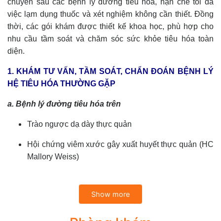
chuyên sâu các bệnh lý đường tiêu hóa, hạn chế tối đa
việc lạm dụng thuốc và xét nghiệm không cần thiết. Đồng
thời, các gói khám được thiết kế khoa học, phù hợp cho
nhu cầu tầm soát và chăm sóc sức khỏe tiêu hóa toàn
diện.
1. KHÁM TƯ VẤN, TẦM SOÁT, CHẨN ĐOÁN BỆNH LÝ
HỆ TIÊU HÓA THƯỜNG GẶP
a. Bệnh lý đường tiêu hóa trên
Trào ngược dạ dày thực quản
Hội chứng viêm xước gây xuất huyết thực quản (HC
Mallory Weiss)
Hội chứng nuốt nghẹn, nuốt khó chức năng (không
do u)
Show more
b. Bệnh lý dạ dày, hành tá tràng