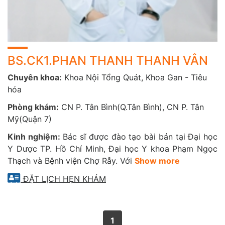
ARFI
Không xâm lấn, không đau, nhanh chóng
Đánh giá chính xác độ xơ hoá gan
BS.CK1.PHAN THANH THANH VÂN
Hạn chế nhược điểm của phương pháp FibroScan
Chuyên khoa:
Khoa Nội Tổng Quát, Khoa Gan - Tiêu
không hiệu quả thực hiện được: béo phì, bệnh nhân
hóa
có nhiều dịch bụng, liên sườn hẹp...
Phòng khám:
CN P. Tân Bình(Q.Tân Bình), CN P. Tân
Thời gian siêu âm nhanh, cho kết quả tức thì
Mỹ(Quận 7)
Kinh nghiệm:
Bác sĩ được đào tạo bài bản tại Đại học
Y Dược TP. Hồ Chí Minh, Đại học Y khoa Phạm Ngọc
Thạch và Bệnh viện Chợ Rẫy. Với
Show more
ĐẶT LỊCH HẸN KHÁM
1