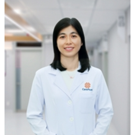
Công nghệ hiện đại từ Nhật Bản
Độ phóng đại hơn 100 lần cho hình ảnh theo thông
chiếu sáng ưu việt
Bác sĩ dễ quan sát, đánh giá mức độ của các tổn
thương và phát hiện bất thường trong hệ tiêu hoá
Tính năng phân loại mức độ polyp – diễn tiến tình
trạng viêm loét dạ dày
Chẩn đoán chính xác bệnh lý tiêu hoá và phát hiện
sớm ung thư
2. MÁY SIÊU ÂM MÀU CAO CẤP LOGIQ S8
Công nghệ hiện đại từ Mỹ, chất lượng hình ảnh 4D
sắc nét
Tính năng phần mềm cao cấp:
Đo độ xơ hoá gan