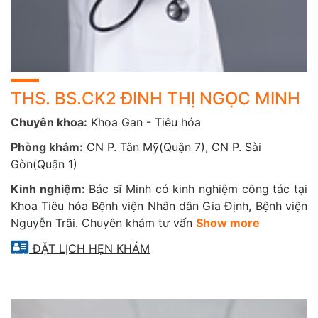
Nội soi không đau toàn bộ hệ tiêu hóa trên và dưới
II/ DỊCH VỤ CHUYÊN KHOA GAN TIÊU HÓA
1. GÓI KHÁM TẦM SOÁT UNG THƯ
▪ Tầm soát Ung thư Gan | 12 hạng mục
THS. BS.CK2 ĐINH THỊ NGỌC MINH
▪ Tầm soát Ung thư Thực quản – Dạ dày – Tá tràng (Nội
Chuyên khoa:
Khoa Gan - Tiêu hóa
soi không đau tiền mê) | 15 hạng mục
Phòng khám:
CN P. Tân Mỹ(Quận 7), CN P. Sài
▪ Tầm soát Ung thư Đại trực tràng | 16 hạng mục
Gòn(Quận 1)
2. GÓI KHÁM BỆNH LÝ ĐƯỜNG TIÊU HOÁ
Kinh nghiệm:
Bác sĩ Minh có kinh nghiệm công tác tại
▪ Kiểm tra bệnh đường tiêu hoá| 12 hạng mục
Khoa Tiêu hóa Bệnh viện Nhân dân Gia Định, Bệnh viện
Nguyễn Trãi. Chuyên khám tư vấn
Show more
▪ Theo dõi và tầm soát biến chứng viêm gan B | 6 hạng
ĐẶT LỊCH HẸN KHÁM
mục
III/ HỆ THỐNG TRANG THIẾT BỊ HIỆN ĐẠI
1. MÁY NỘI SOI PENTAX TỪ NHẬT BẢN