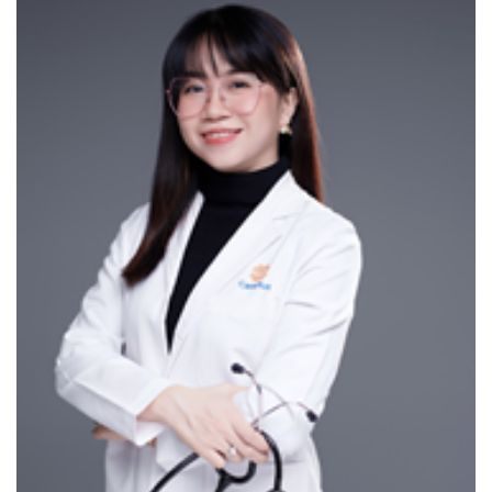
Hỗ trợ chẩn đoán bệnh lý gan hiệu quả
c. Nội soi tiêu hóa
“Tiêu chuẩn vàng”
trong chẩn đoán bệnh lý và tầm soát
ung thư đường tiêu hóa
Dịch vụ nội soi tiêu hóa tại Phòng khám Quốc tế CarePlus
được thực hiện với hệ thống trang thiết bị nội soi hiện đại
từ Nhật Bản giúp phát hiện sớm các bệnh lý tiêu hóa.
Khu vực soi nội bộ theo tiêu chuẩn khử khuẩn tuyệt đối,
cách biệt với các dụng cụ điều trị theo tiêu chuẩn nghiệm
ngặt nhất của Châu Âu.
Nội soi không đau và nội soi gây tê hệ tiêu hóa trên
Thực quản – Dạ dày – Tá tràng
Nội soi không đau Đại Trực tràng
Nội soi gây tê Trực tràng