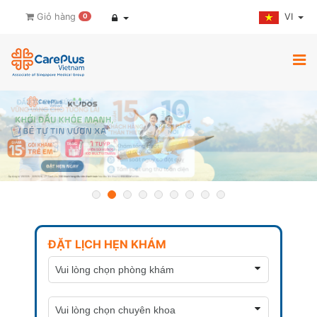
VI
Giỏ hàng
0
ĐẶT LỊCH HẸN KHÁM