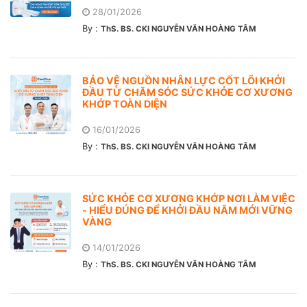
28/01/2026
By :
ThS. BS. CKI NGUYỄN VĂN HOÀNG TÂM
BẢO VỆ NGUỒN NHÂN LỰC CỐT LÕI KHỞI
ĐẦU TỪ CHĂM SÓC SỨC KHỎE CƠ XƯƠNG
KHỚP TOÀN DIỆN
16/01/2026
By :
ThS. BS. CKI NGUYỄN VĂN HOÀNG TÂM
SỨC KHỎE CƠ XƯƠNG KHỚP NƠI LÀM VIỆC
- HIỂU ĐÚNG ĐỂ KHỞI ĐẦU NĂM MỚI VỮNG
VÀNG
14/01/2026
By :
ThS. BS. CKI NGUYỄN VĂN HOÀNG TÂM