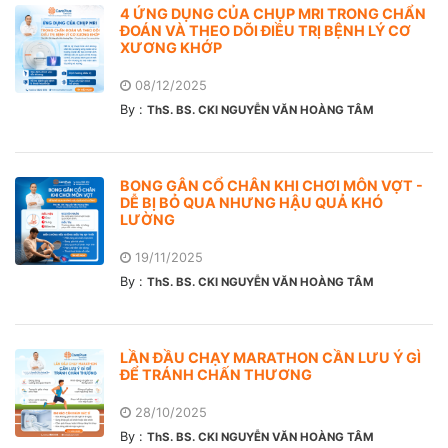
4 ỨNG DỤNG CỦA CHỤP MRI TRONG CHẨN
ĐOÁN VÀ THEO DÕI ĐIỀU TRỊ BỆNH LÝ CƠ
XƯƠNG KHỚP
08/12/2025
By :
ThS. BS. CKI NGUYỄN VĂN HOÀNG TÂM
BONG GÂN CỔ CHÂN KHI CHƠI MÔN VỢT -
DỄ BỊ BỎ QUA NHƯNG HẬU QUẢ KHÓ
LƯỜNG
19/11/2025
By :
ThS. BS. CKI NGUYỄN VĂN HOÀNG TÂM
LẦN ĐẦU CHẠY MARATHON CẦN LƯU Ý GÌ
ĐỂ TRÁNH CHẤN THƯƠNG
28/10/2025
By :
ThS. BS. CKI NGUYỄN VĂN HOÀNG TÂM