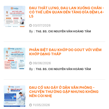
ĐAU THẮT LƯNG, ĐAU LAN XUỐNG CHÂN -
CÓ THỂ LIÊN QUAN ĐẾN TẦNG ĐĨA ĐỆM L4-
L5
03/07/2026
By :
ThS. BS. CKI NGUYỄN VĂN HOÀNG TÂM
PHÂN BIỆT ĐAU KHỚP DO GOUT VỚI VIÊM
KHỚP DẠNG THẤP
09/06/2026
By :
ThS. BS. CKI NGUYỄN VĂN HOÀNG TÂM
ĐAU CỔ VAI GÁY Ở DÂN VĂN PHÒNG -
CHUYỆN THƯỜNG GẶP NHƯNG KHÔNG
NÊN COI NHẸ
11/05/2026