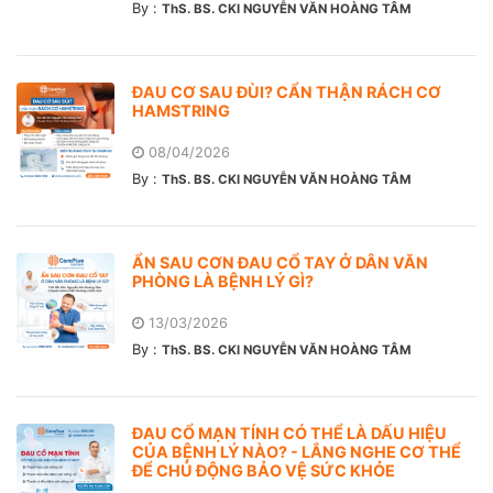
By :
ThS. BS. CKI NGUYỄN VĂN HOÀNG TÂM
ĐAU CƠ SAU ĐÙI? CẨN THẬN RÁCH CƠ
HAMSTRING
08/04/2026
By :
ThS. BS. CKI NGUYỄN VĂN HOÀNG TÂM
ẨN SAU CƠN ĐAU CỔ TAY Ở DÂN VĂN
PHÒNG LÀ BỆNH LÝ GÌ?
13/03/2026
By :
ThS. BS. CKI NGUYỄN VĂN HOÀNG TÂM
ĐAU CỔ MẠN TÍNH CÓ THỂ LÀ DẤU HIỆU
CỦA BỆNH LÝ NÀO? - LẮNG NGHE CƠ THỂ
ĐỂ CHỦ ĐỘNG BẢO VỆ SỨC KHỎE