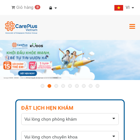
VI
Giỏ hàng
0
ĐẶT LỊCH HẸN KHÁM