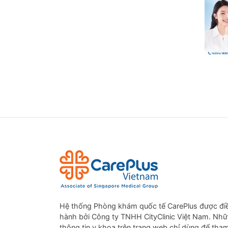
Hệ thống Phòng khám quốc tế CarePlus được đi
hành bởi Công ty TNHH CityClinic Việt Nam. Nh
thông tin y khoa trên trang web chỉ dùng để tha