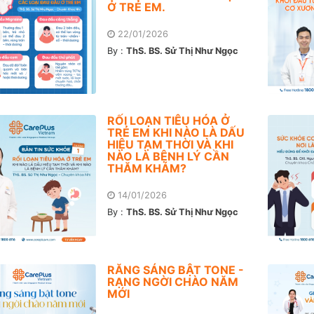
Ở TRẺ EM.
22/01/2026
By :
ThS. BS. Sử Thị Như Ngọc
RỐI LOẠN TIÊU HÓA Ở
TRẺ EM KHI NÀO LÀ DẤU
HIỆU TẠM THỜI VÀ KHI
NÀO LÀ BỆNH LÝ CẦN
THĂM KHÁM?
14/01/2026
By :
ThS. BS. Sử Thị Như Ngọc
RĂNG SÁNG BẬT TONE -
RẠNG NGỜI CHÀO NĂM
MỚI