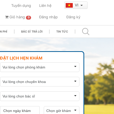
VI
Tuyển dụng
Liên hệ
Giỏ hàng
Đăng nhập
Đăng ký
0
N PHÍ
BÁC SĨ TRẢ LỜI
TIN TỨC
ĐẶT LỊCH HẸN KHÁM