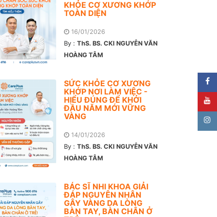
KHỎE CƠ XƯƠNG KHỚP
TOÀN DIỆN
16/01/2026
By :
ThS. BS. CKI NGUYỄN VĂN
HOÀNG TÂM
SỨC KHỎE CƠ XƯƠNG
KHỚP NƠI LÀM VIỆC -
HIỂU ĐÚNG ĐỂ KHỞI
ĐẦU NĂM MỚI VỮNG
VÀNG
14/01/2026
By :
ThS. BS. CKI NGUYỄN VĂN
HOÀNG TÂM
BÁC SĨ NHI KHOA GIẢI
ĐÁP NGUYÊN NHÂN
GÂY VÀNG DA LÒNG
BÀN TAY, BÀN CHÂN Ở