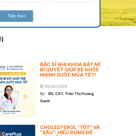
Tiếp theo
I
BÁC SĨ NHI KHOA BẬT MÍ
BÍ QUYẾT GIÚP BÉ KHỎE
MẠNH SUỐT MÙA TẾT!
06/02/2026
By :
BS. CK1. Trần Thị Hoàng
Oanh
CHOLESTEROL “TỐT” VÀ
“XẤU”: HIỂU ĐÚNG ĐỂ