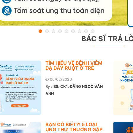
BÁC SĨ TRẢ LỜ
TÌM HIỂU VỀ BỆNH VIÊM
DẠ DÀY RUỘT Ở TRẺ
06/02/2026
By :
BS. CK1. ĐẶNG NGỌC VÂN
ANH
BẠN CÓ BIẾT?! 5 LOẠI
UNG THƯ THƯỜNG GẶP