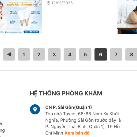
12/01/2026
<
1
2
3
4
5
6
7
8
HỆ THỐNG PHÒNG KHÁM
CN P. Sài Gòn(Quận 1)
Tòa nhà Tasco, 66-68 Nam Kỳ Khởi
Nghĩa, Phường Sài Gòn (trước đây là
ều
P. Nguyễn Thái Bình, Quận 1), TP Hồ
ững
Chí Minh
Xem bản đồ
m