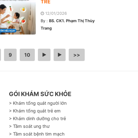
TRẺ
12/01/2026
By :
BS. CK1. Phạm Thị Thùy
Trang
9
10
…
>
>>
GÓI KHÁM SỨC KHỎE
> Khám tổng quát người lớn
> Khám tổng quát trẻ em
> Khám dinh dưỡng cho trẻ
> Tầm soát ung thư
> Tầm soát bệnh tim mạch