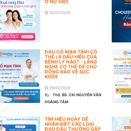
Ở NỮ GIỚI
30/01/2026
ĐAU CỔ MẠN TÍNH CÓ
THỂ LÀ DẤU HIỆU CỦA
BỆNH LÝ NÀO? - LẮNG
NGHE CƠ THỂ ĐỂ CHỦ
ĐỘNG BẢO VỆ SỨC
KHỎE
28/01/2026
By :
ThS. BS. CKI NGUYỄN VĂN
HOÀNG TÂM
TÌM HIỂU NGAY ĐỂ
NHẬN BIẾT CÁC LOẠI
ĐAU ĐẦU THƯỜNG GẶP