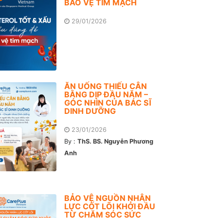
BẢO VỆ TIM MẠCH
29/01/2026
ĂN UỐNG THIẾU CÂN
BẰNG DỊP ĐẦU NĂM –
GÓC NHÌN CỦA BÁC SĨ
DINH DƯỠNG
23/01/2026
By :
ThS. BS. Nguyễn Phương
Anh
BẢO VỆ NGUỒN NHÂN
LỰC CỐT LÕI KHỞI ĐẦU
TỪ CHĂM SÓC SỨC