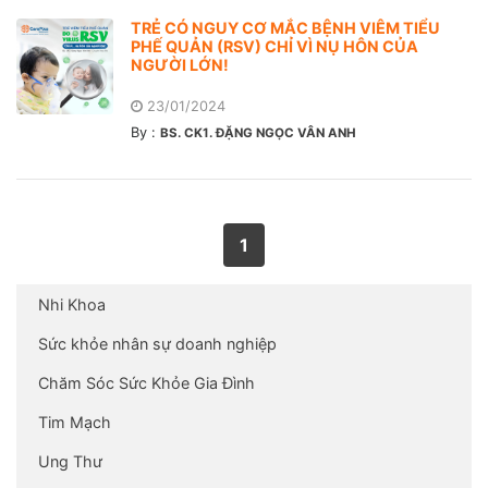
TRẺ CÓ NGUY CƠ MẮC BỆNH VIÊM TIỂU
PHẾ QUẢN (RSV) CHỈ VÌ NỤ HÔN CỦA
NGƯỜI LỚN!
23/01/2024
By :
BS. CK1. ĐẶNG NGỌC VÂN ANH
1
Nhi Khoa
Sức khỏe nhân sự doanh nghiệp
Chăm Sóc Sức Khỏe Gia Đình
Tim Mạch
Ung Thư