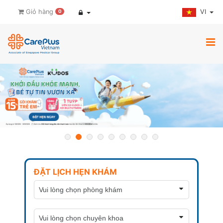
VI
Giỏ hàng
0
ĐẶT LỊCH HẸN KHÁM