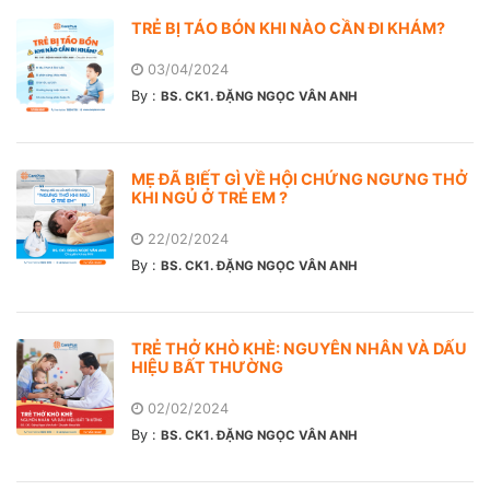
TRẺ BỊ TÁO BÓN KHI NÀO CẦN ĐI KHÁM?
03/04/2024
By :
BS. CK1. ĐẶNG NGỌC VÂN ANH
MẸ ĐÃ BIẾT GÌ VỀ HỘI CHỨNG NGƯNG THỞ
KHI NGỦ Ở TRẺ EM ?
22/02/2024
By :
BS. CK1. ĐẶNG NGỌC VÂN ANH
TRẺ THỞ KHÒ KHÈ: NGUYÊN NHÂN VÀ DẤU
HIỆU BẤT THƯỜNG
02/02/2024
By :
BS. CK1. ĐẶNG NGỌC VÂN ANH