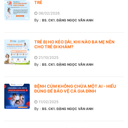
TRẺ
06/02/2026
By :
BS. CK1. ĐẶNG NGỌC VÂN ANH
TRẺ BỊ HO KÉO DÀI, KHI NÀO BA MẸ NÊN
CHO TRẺ ĐI KHÁM?
21/10/2025
By :
BS. CK1. ĐẶNG NGỌC VÂN ANH
BỆNH CÚM KHÔNG CHỪA MỘT AI - HIỂU
ĐÚNG ĐỂ BẢO VỆ CẢ GIA ĐÌNH
11/02/2025
By :
BS. CK1. ĐẶNG NGỌC VÂN ANH