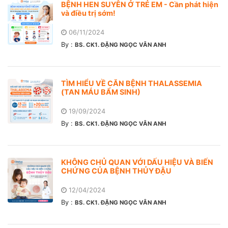
BỆNH HEN SUYỄN Ở TRẺ EM - Cần phát hiện
và điều trị sớm!
06/11/2024
By :
BS. CK1. ĐẶNG NGỌC VÂN ANH
TÌM HIỂU VỀ CĂN BỆNH THALASSEMIA
(TAN MÁU BẨM SINH)
19/09/2024
By :
BS. CK1. ĐẶNG NGỌC VÂN ANH
KHÔNG CHỦ QUAN VỚI DẤU HIỆU VÀ BIẾN
CHỨNG CỦA BỆNH THỦY ĐẬU
12/04/2024
By :
BS. CK1. ĐẶNG NGỌC VÂN ANH