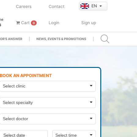
EN
Careers
Contact
ne
Cart
Login
Sign up
0
6
OR'S ANSWER
NEWS, EVENTS & PROMOTIONS
BOOK AN APPOINTMENT