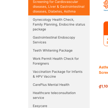
Screening for Cardiovascular
diseases, Liver & Gastrointestinal
diseases, Diabetes, Asthma
Gynecology Health Check,
Family Planning, Endocrine status
package
Gastrointestinal Endoscopy
Services
Teeth Whitening Package
Work Permit Health Check for
Foreigners
Asth
Vaccination Package for Infants
Scre
& HPV Vaccine
CarePlus Mental Health
₫1,1
Healthcare teleconsultation
service
Easycare