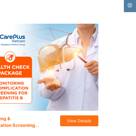
ing &
View Details
ation Screening
atitis B Package