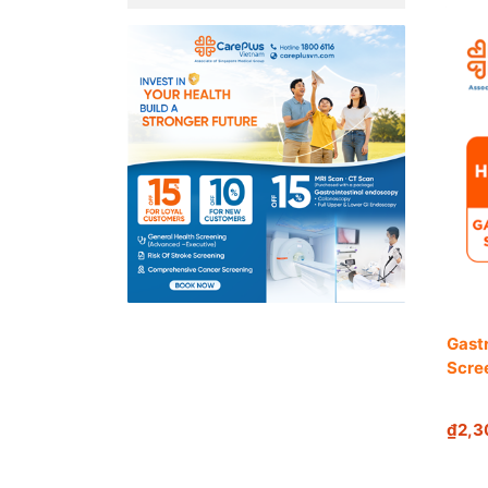
Gastr
Scre
₫2,3