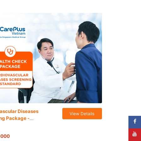
ascular Diseases
View Details
ng Package -
rd
,000