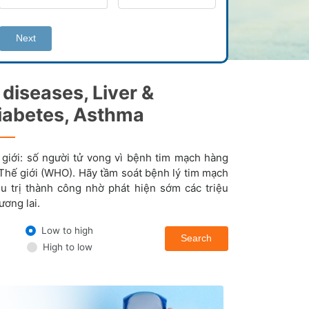
Next
diseases, Liver &
Diabetes, Asthma
giới: số người tử vong vì bệnh tim mạch hàng
 Thế giới (WHO). Hãy tầm soát bệnh lý tim mạch
 trị thành công nhờ phát hiện sớm các triệu
ương lai.
Low to high
Search
High to low