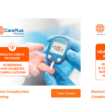
etic Complication
Monitor
View Details
ening
Complic
For Hep