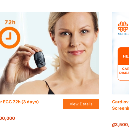
r ECG 72h (3 days)
Cardiov
View Details
Screeni
Standa
00,000
₫3,500