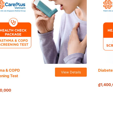
ma & COPD
Diabete
View Details
ening Test
₫1,400
00,000