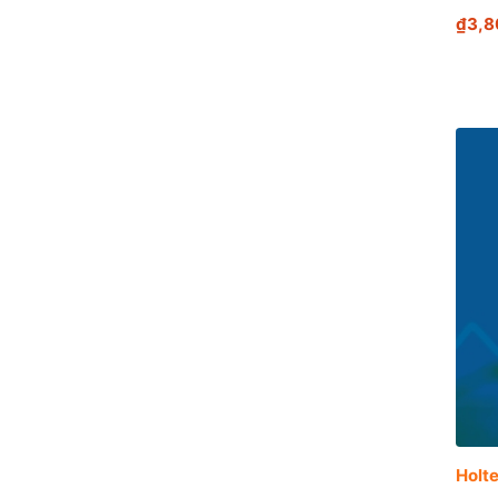
₫3,8
Holte