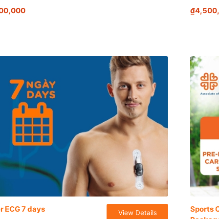
00,000
₫4,500
r ECG 7 days
Sports 
View Details