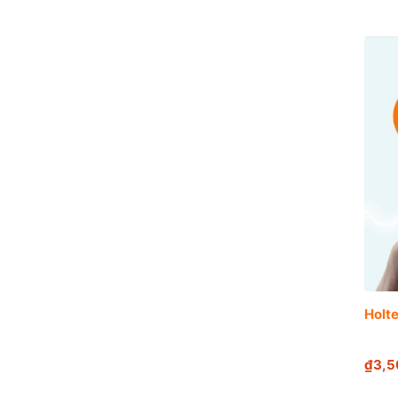
Holte
₫3,5