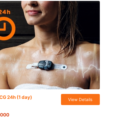
ECG 24h (1 day)
View Details
,000