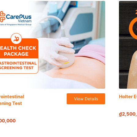
ointestinal
Holter 
View Details
ening Test
₫2,500
00,000